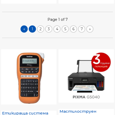
Page 1 of 7
«
1
2
3
4
5
6
7
»
Мастилоструен
Етикираща система