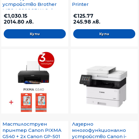
устройство Brother
Printer
MFC-L8900CDW Colour
€1,030.15
€125.77
Laser Multifunctional
2014.80 лв.
245.98 лв.
Мастилоструен
Лазерно
принтер Canon PIXMA
многофункционално
G540 + 2x Canon GP-501
устройство Canon i-