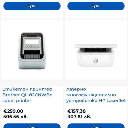
Етикетен принтер
Лазерно
Brother QL-820NWBc
многофункционално
Label printer
устройство HP LaserJet
MFP M140w
€259.00
€157.38
506.56 лв.
307.81 лв.