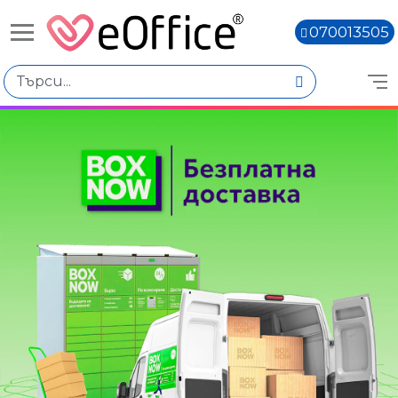
070013505
Избери по
Подкатегории
Лазерни МФУ
Лазерни принтери
Мастиленоструйни МФУ
Мастиленоструйни принтери
Етикетни принтери и системи
Цена
Книги,
€0.00 - €200.00
€200.01 - €400.00
€400.02 - €600.01
€600.03 - €800.02
€800.04 - €1,000.03
€1,000.05 - €1,200.04