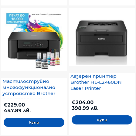
Лазерен принтер
Мастилоструйно
Brother HL-L2460DN
многофункционално
Laser Printer
устройство Brother
DCP-T530DWYJ1
€204.00
€229.00
Inkbenefit Plus
398.99 лв.
447.89 лв.
Multifunctional