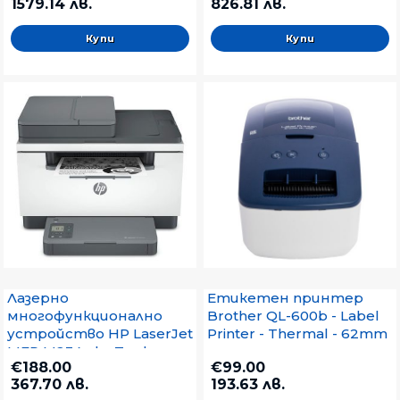
1579.14 лв.
826.81 лв.
Лазерно
Етикетен принтер
многофункционално
Brother QL-600b - Label
устройство HP LaserJet
Printer - Thermal - 62mm
MFP M234sdw Trad
€188.00
€99.00
Printer
367.70 лв.
193.63 лв.