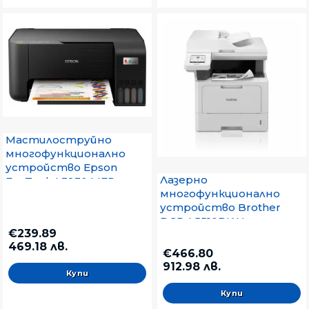
Мастилоструйно
многофункционално
устройство Epson
Лазерно
EcoTank L3230 MFP
многофункционално
устройство Brother
DCP-L5510DW Laser
€239.89
Multifunctional
469.18 лв.
€466.80
912.98 лв.