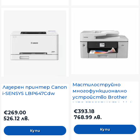
Мастилоструйно
Лазерен принтер Canon
многофункционално
i-SENSYS LBP647Cdw
устройство Brother
MFC-J3660DWYJ1 Inkjet
Multifunctional
€393.18
€269.00
768.99 лв.
526.12 лв.