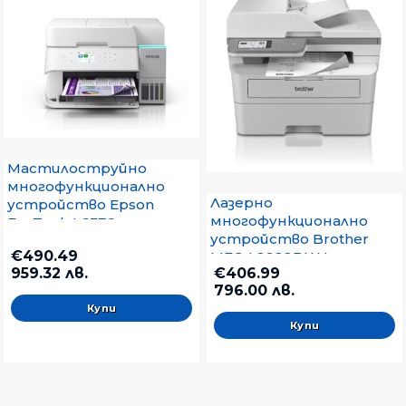
Мастилоструйно
многофункционално
Лазерно
устройство Epson
многофункционално
EcoTank L6376
устройство Brother
€490.49
MFC-L2922DW Laser
959.32 лв.
€406.99
Multifunctional
796.00 лв.