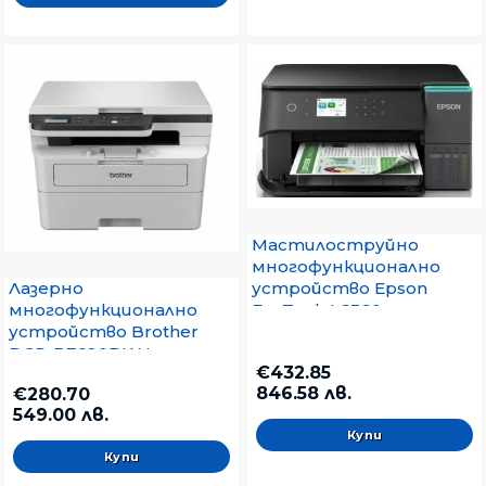
Мастилоструйно
многофункционално
устройство Epson
Лазерно
EcoTank L6360
многофункционално
устройство Brother
DCP-B7620DW Laser
€432.85
Multifunctional
846.58 лв.
€280.70
549.00 лв.