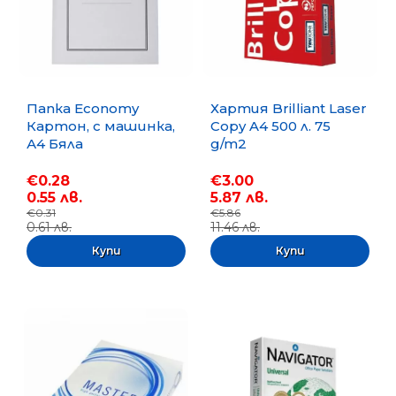
Папка Economy
Хартия Brilliant Laser
Картон, с машинка,
Copy A4 500 л. 75
А4 Бяла
g/m2
€0.28
€3.00
0.55 лв.
5.87 лв.
€0.31
€5.86
0.61 лв.
11.46 лв.