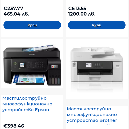
10x15 cm, 100 Sheets
SENSYS MF453dw
€237.77
€613.55
Printer/Scanner/Copier
465.04 лв.
1200.00 лв.
Мастилоструйно
многофункционално
Мастилоструйно
устройство Epson
многофункционално
EcoTank L5310 WiFi MFP
устройство Brother
€398.46
MFC-J2340DW Inkjet