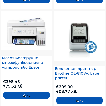
Мастилоструйно
многофункционално
устройство Epson
Етикетен принтер
EcoTank L5316
Brother QL-810Wc Label
printer
€398.46
779.32 лв.
€209.00
408.77 лв.