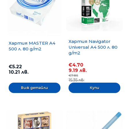
Хартия Navigator
Хартия MASTER A4
Universal A4 500 л. 80
500 л. 80 g/m2
g/m2
€4.70
€5.22
9.19 лв.
10.21 лв.
€7.85
15.35 лв.
Виж детайли