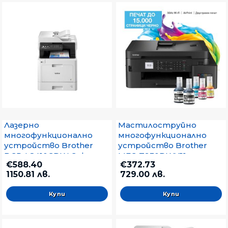
Лазерно
Мастилоструйно
многофункционално
многофункционално
устройство Brother
устройство Brother
DCP-L8410CDW Colour
MFC-T930DWYJ1
€588.40
€372.73
Laser Multifunctional
Inkbenefit Plus
1150.81 лв.
729.00 лв.
Multifunctional