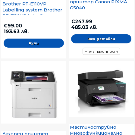
принтер Canon PIXMA
Brother PT-E110VP
G5040
Labelling system Brother
PT-E110VP Labelling
€247.99
system - with Cyrillic
€99.00
485.03 лв.
193.63 лв.
Виж детайли
Няма наличност
Мастилоструйно
многофункционално
Лазерен принтер