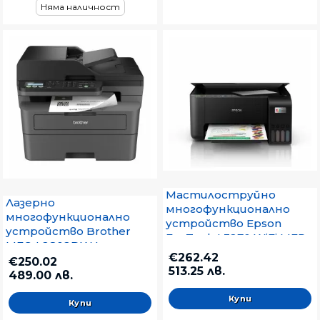
Няма наличност
Мастилоструйно
Лазерно
многофункционално
многофункционално
устройство Epson
устройство Brother
EcoTank L3270 WiFi MFP
MFC-L2802DW Laser
€262.42
Multifunctional
€250.02
513.25 лв.
489.00 лв.