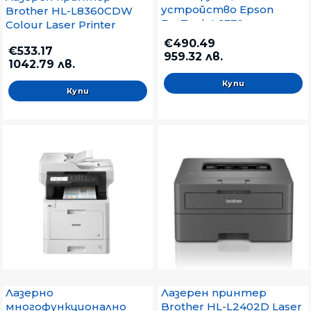
устройство Epson
Brother HL-L8360CDW
EcoTank L6370
Colour Laser Printer
€490.49
€533.17
959.32 лв.
1042.79 лв.
Лазерно
Лазерен принтер
многофункционално
Brother HL-L2402D Laser