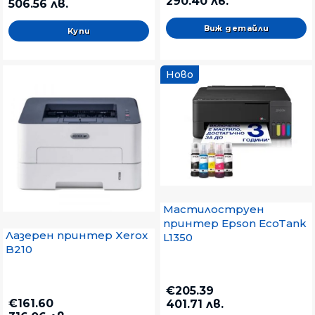
290.40 лв.
506.56 лв.
Виж детайли
Ново
Мастилоструен
принтер Epson EcoTank
Лазерен принтер Xerox
L1350
B210
€205.39
€161.60
401.71 лв.