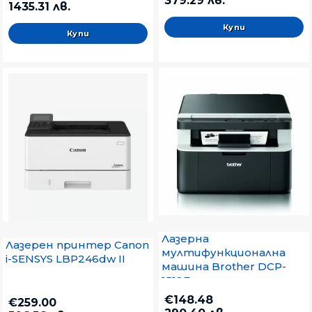
379.29 лв.
1435.31 лв.
Лазерна
Лазерен принтер Canon
мултифункционална
i-SENSYS LBP246dw II
машина Brother DCP-
1512Е
€148.48
€259.00