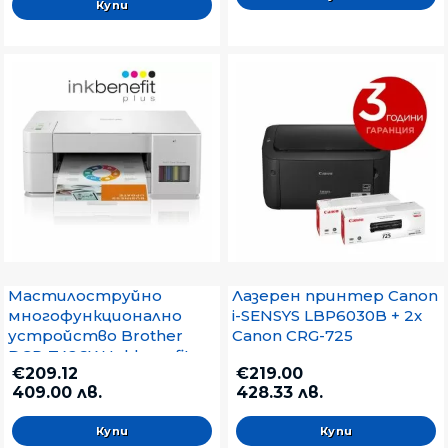
Мастилоструйно
Лазерен принтер Canon
многофункционално
i-SENSYS LBP6030B + 2x
устройство Brother
Canon CRG-725
DCP-T426W Inkbenefit
€209.12
€219.00
Plus Multifunctional
409.00 лв.
428.33 лв.