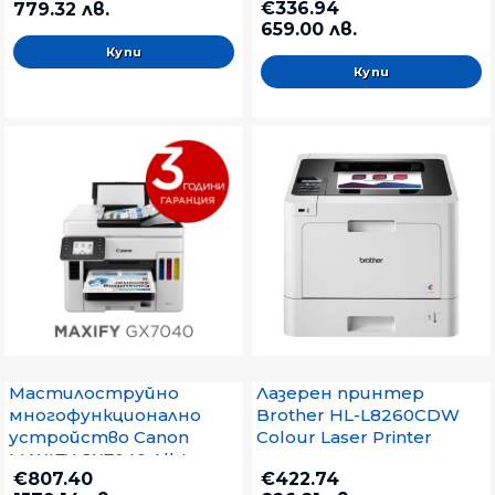
€336.94
779.32 лв.
Multifunctional
659.00 лв.
Мастилоструйно
Лазерен принтер
многофункционално
Brother HL-L8260CDW
устройство Canon
Colour Laser Printer
MAXIFY GX7040 All-In-
€807.40
€422.74
One, Fax, Black