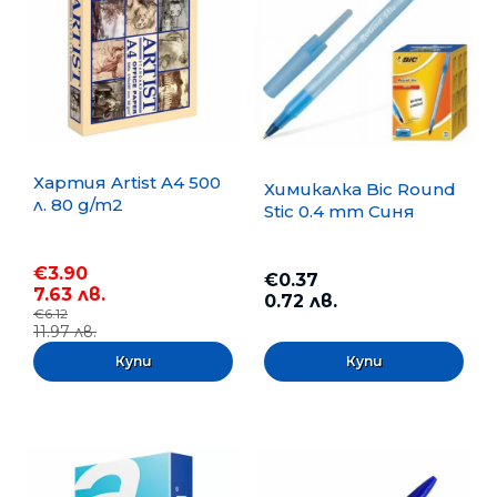
Хартия Artist A4 500
Химикалка Bic Round
л. 80 g/m2
Stic 0.4 mm Синя
€3.90
€0.37
7.63 лв.
0.72 лв.
€6.12
11.97 лв.