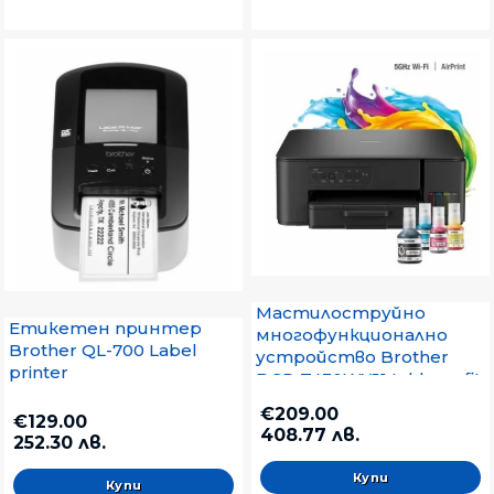
Мастилоструйно
Етикетен принтер
многофункционално
Brother QL-700 Label
устройство Brother
printer
DCP-T430WYJ1 Inkbenefit
Plus Multifunctional
€209.00
€129.00
408.77 лв.
252.30 лв.