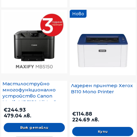
Ново
Мастилоструйно
Лазерен принтер Xerox
многофункционално
B110 Mono Printer
устройство Canon
Maxify MB5150 All-In-One,
Fax, Black
€244.93
€114.88
479.04 лв.
224.69 лв.
Виж детайли