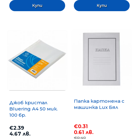
Папка картонена с
Джоб кристал
машинка Lux Бял
Bluering А4 50 мик.
100 бр.
€0.31
€2.39
0.61 лв.
4.67 лв.
€0.40