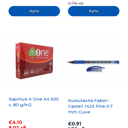
0.78 лв.
Хартия A One A4 500
Химикалка Faber-
л. 80 g/m2
Castell 1425 Fine 0.7
mm Синя
€4.10
€0.91
8.02 лв.