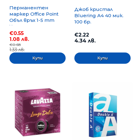
Перманентен
Джоб кристал
маркер Office Point
Bluering А4 40 мик.
Объл връх 1-5 mm
100 бр.
Черен
€0.55
€2.22
1.08 лв.
4.34 лв.
€0.68
1.33 лв.