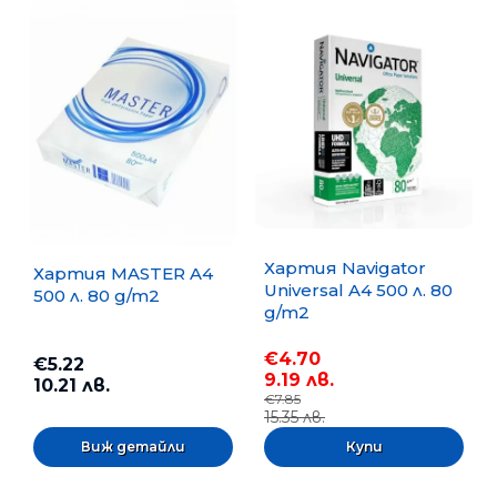
Хартия Navigator
Хартия MASTER A4
Universal A4 500 л. 80
500 л. 80 g/m2
g/m2
€4.70
€5.22
9.19 лв.
10.21 лв.
€7.85
15.35 лв.
Виж детайли