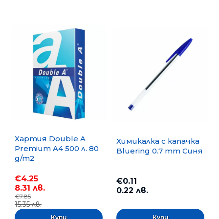
Хартия Double A
Химикалка с капачка
Premium A4 500 л. 80
Bluering 0.7 mm Синя
g/m2
€4.25
€0.11
8.31 лв.
0.22 лв.
€7.85
15.35 лв.