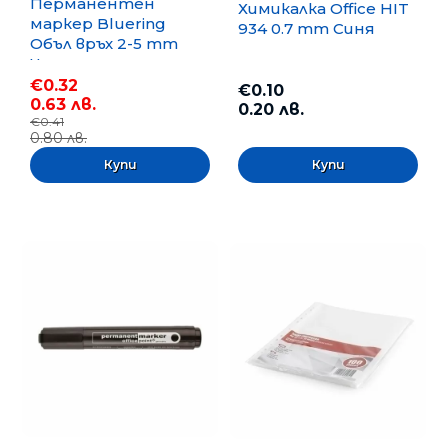
Перманентен
Химикалка Office HIT
маркер Bluering
934 0.7 mm Синя
Объл връх 2-5 mm
Черен
€0.32
€0.10
0.63 лв.
0.20 лв.
€0.41
0.80 лв.