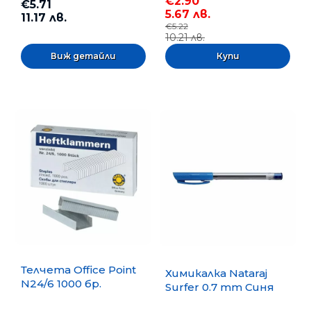
€2.90
€5.71
5.67 лв.
11.17 лв.
€5.22
10.21 лв.
Виж детайли
Телчета Office Point
Химикалка Nataraj
N24/6 1000 бр.
Surfer 0.7 mm Синя