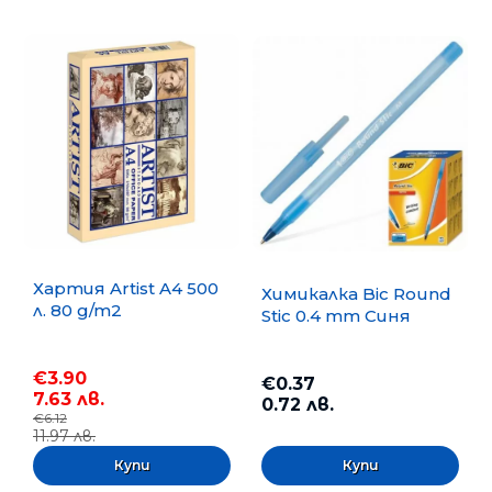
Хартия Artist A4 500
Химикалка Bic Round
л. 80 g/m2
Stic 0.4 mm Синя
€3.90
€0.37
7.63 лв.
0.72 лв.
€6.12
11.97 лв.