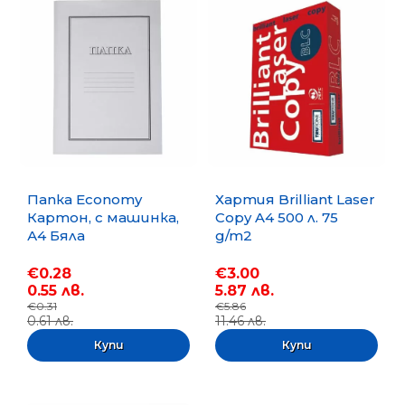
Папка Economy
Хартия Brilliant Laser
Картон, с машинка,
Copy A4 500 л. 75
А4 Бяла
g/m2
€0.28
€3.00
0.55 лв.
5.87 лв.
€0.31
€5.86
0.61 лв.
11.46 лв.