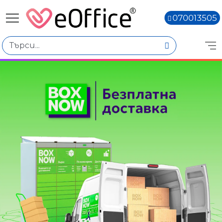
070013505
Избери по
Цена
€0.00 - €10.00
€10.01 - €20.00
€20.02 - €30.01
€30.03 - €40.02
Вид продукт
Квадратни
Книги,
Кръгли
Овални
Правоъгълни
Количество