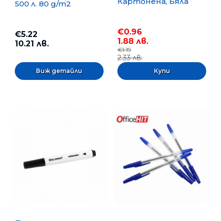
Картонена, Бяла
500 л. 80 g/m2
€0.96
€5.22
1.88 лв.
10.21 лв.
€1.19
2.33 лв.
Виж детайли