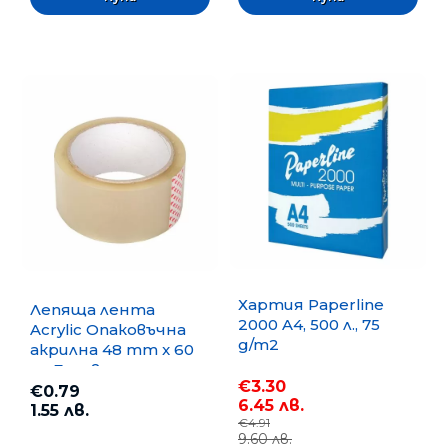
Хартия Paperline
Лепяща лента
2000 A4, 500 л., 75
Acrylic Опаковъчна
g/m2
акрилна 48 mm x 60
m, Безцветна
€3.30
€0.79
6.45 лв.
1.55 лв.
€4.91
9.60 лв.