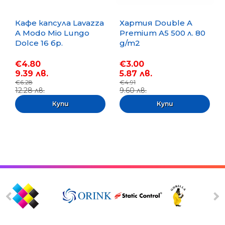
Кафе капсула Lavazza
Хартия Double A
A Modo Mio Lungo
Premium A5 500 л. 80
Dolce 16 бр.
g/m2
€4.80
€3.00
9.39 лв.
5.87 лв.
€6.28
€4.91
12.28 лв.
9.60 лв.