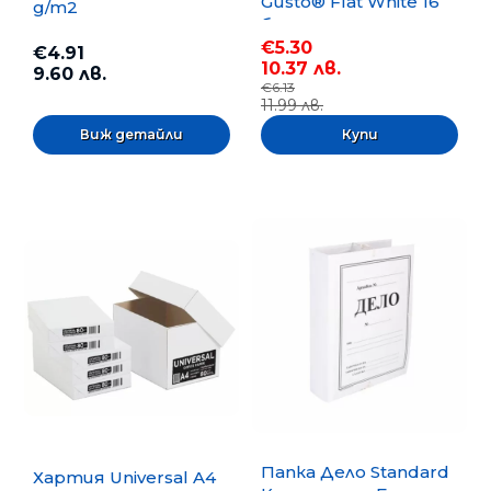
Gusto® Flat White 16
g/m2
бр.
€5.30
€4.91
10.37 лв.
9.60 лв.
€6.13
11.99 лв.
Виж детайли
Папка Дело Standard
Хартия Universal A4