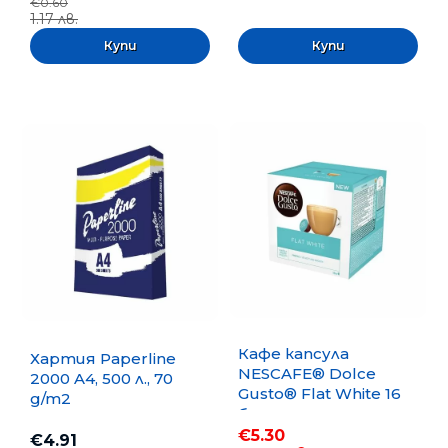
€0.60
1.17 лв.
Кафе капсула
Хартия Paperline
NESCAFE® Dolce
2000 A4, 500 л., 70
Gusto® Flat White 16
g/m2
бр.
€5.30
€4.91