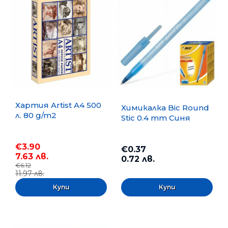
Хартия Artist A4 500
Химикалка Bic Round
л. 80 g/m2
Stic 0.4 mm Синя
€3.90
€0.37
7.63 лв.
0.72 лв.
€6.12
11.97 лв.