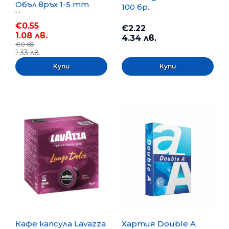
Объл връх 1-5 mm
100 бр.
Черен
€0.55
€2.22
1.08 лв.
4.34 лв.
€0.68
1.33 лв.
Кафе капсула Lavazza
Хартия Double A