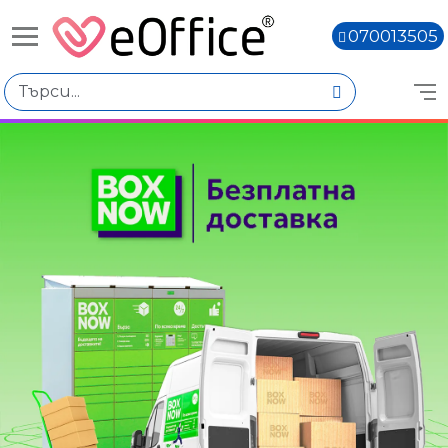
070013505
Избери по
Цена
€30.01 - €40.00
€40.02 - €50.01
€50.03 - €60.02
€60.04 - €70.03
€70.05 - €80.04
€80.06 - €90.05
Книги,
Марка
Bluering
GBC
Haopu
LJ
Olympia