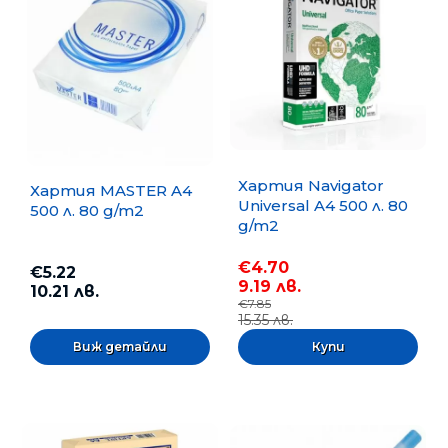
Хартия Navigator
Хартия MASTER A4
Universal A4 500 л. 80
500 л. 80 g/m2
g/m2
€4.70
€5.22
9.19 лв.
10.21 лв.
€7.85
15.35 лв.
Виж детайли