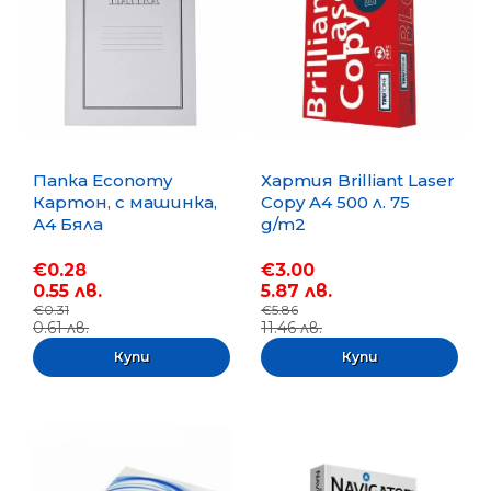
Папка Economy
Хартия Brilliant Laser
Картон, с машинка,
Copy A4 500 л. 75
А4 Бяла
g/m2
€0.28
€3.00
0.55 лв.
5.87 лв.
€0.31
€5.86
0.61 лв.
11.46 лв.