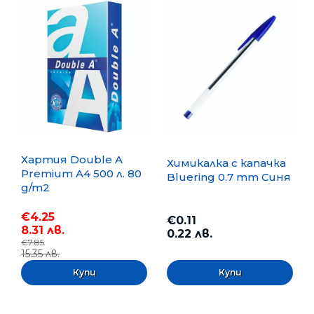
Хартия Double A
Химикалка с капачка
Premium A4 500 л. 80
Bluering 0.7 mm Синя
g/m2
€4.25
€0.11
8.31 лв.
0.22 лв.
€7.85
15.35 лв.