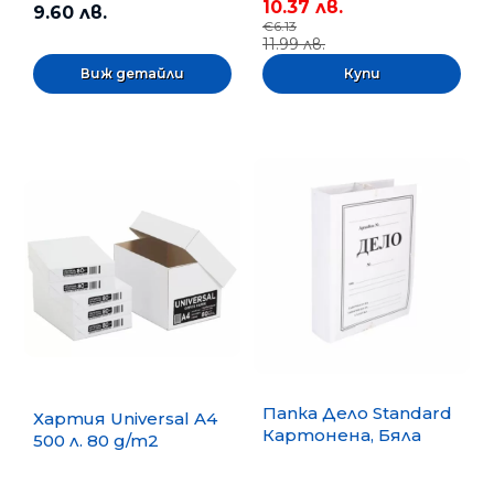
10.37 лв.
9.60 лв.
€6.13
11.99 лв.
Виж детайли
Папка Дело Standard
Хартия Universal A4
Картонена, Бяла
500 л. 80 g/m2