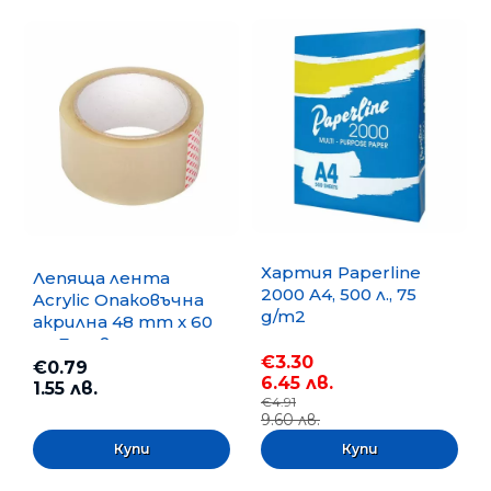
Хартия Paperline
Лепяща лента
2000 A4, 500 л., 75
Acrylic Опаковъчна
g/m2
акрилна 48 mm x 60
m, Безцветна
€3.30
€0.79
6.45 лв.
1.55 лв.
€4.91
9.60 лв.