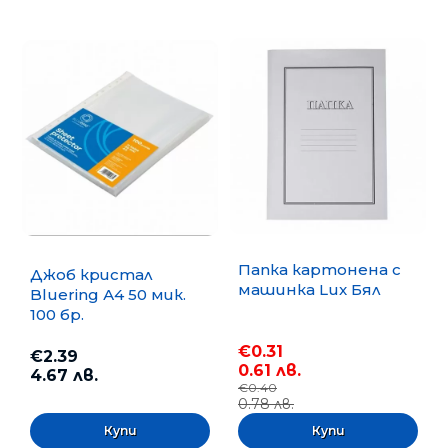
Папка картонена с
Джоб кристал
машинка Lux Бял
Bluering А4 50 мик.
100 бр.
€0.31
€2.39
0.61 лв.
4.67 лв.
€0.40
0.78 лв.