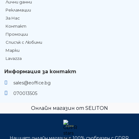
Лични данни
Рекламации
За Нас
Контакт
Промоции
Списък с Любими
Марки
Lavazza
Информация за контакт
sales@eoffice.bg
070013505
Онлайн магазин от SELITON
GDPR
Нашият онлайн магазин е 100% съобразен с GDPR.