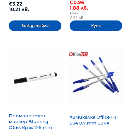
€0.96
€5.22
1.88 лв.
10.21 лв.
€1.19
2.33 лв.
Виж детайли
Перманентен
Химикалка Office HIT
маркер Bluering
934 0.7 mm Синя
Объл връх 2-5 mm