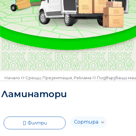
Формат
A3
A4
Количество
Наличен
Няма наличност
Начало
Срещи, Презентация, Реклама
Подвързващи маш
Ламинатори
Филтри