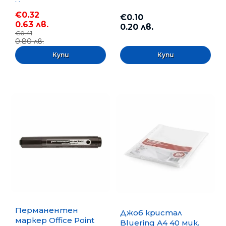
Черен
€0.32
€0.10
0.63 лв.
0.20 лв.
€0.41
0.80 лв.
Перманентен
Джоб кристал
маркер Office Point
Bluering А4 40 мик.