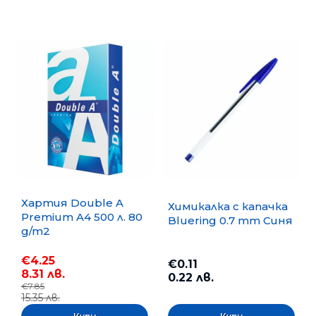
Хартия Double A
Химикалка с капачка
Premium A4 500 л. 80
Bluering 0.7 mm Синя
g/m2
€4.25
€0.11
8.31 лв.
0.22 лв.
€7.85
15.35 лв.