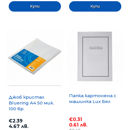
Папка картонена с
Джоб кристал
машинка Lux Бял
Bluering А4 50 мик.
100 бр.
€0.31
€2.39
0.61 лв.
4.67 лв.
€0.40