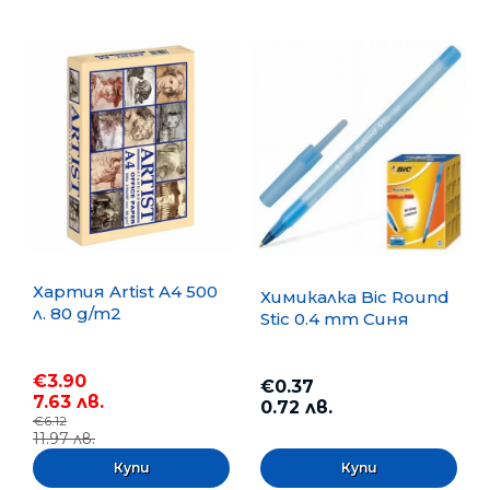
Хартия Artist A4 500
Химикалка Bic Round
л. 80 g/m2
Stic 0.4 mm Синя
€3.90
€0.37
7.63 лв.
0.72 лв.
€6.12
11.97 лв.