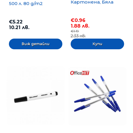
Картонена, Бяла
500 л. 80 g/m2
€0.96
€5.22
1.88 лв.
10.21 лв.
€1.19
2.33 лв.
Виж детайли