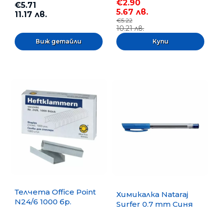
€2.90
€5.71
5.67 лв.
11.17 лв.
€5.22
10.21 лв.
Виж детайли
Телчета Office Point
Химикалка Nataraj
N24/6 1000 бр.
Surfer 0.7 mm Синя