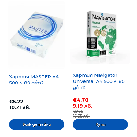
Хартия Navigator
Хартия MASTER A4
Universal A4 500 л. 80
500 л. 80 g/m2
g/m2
€4.70
€5.22
9.19 лв.
10.21 лв.
€7.85
15.35 лв.
Виж детайли