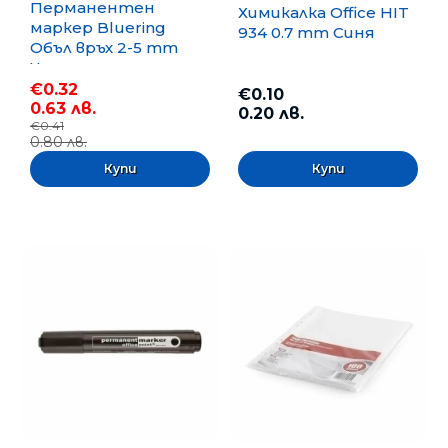
Перманентен
Химикалка Office HIT
маркер Bluering
934 0.7 mm Синя
Объл връх 2-5 mm
Черен
€0.32
€0.10
0.63 лв.
0.20 лв.
€0.41
0.80 лв.