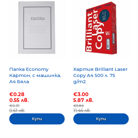
Папка Economy
Хартия Brilliant Laser
Картон, с машинка,
Copy A4 500 л. 75
А4 Бяла
g/m2
€0.28
€3.00
0.55 лв.
5.87 лв.
€0.31
€5.86
0.61 лв.
11.46 лв.