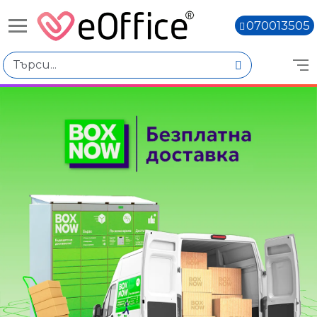
070013505
Избери по
Количество
Наличен
Няма наличност
Книги,