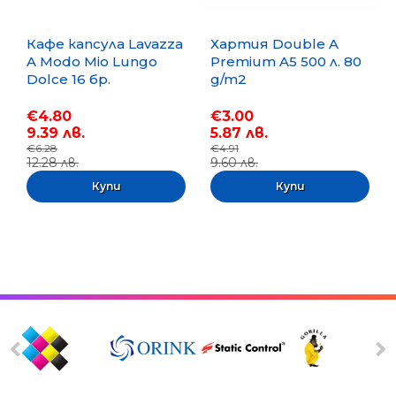
Кафе капсула Lavazza
Хартия Double A
A Modo Mio Lungo
Premium A5 500 л. 80
Dolce 16 бр.
g/m2
€4.80
€3.00
9.39 лв.
5.87 лв.
€6.28
€4.91
12.28 лв.
9.60 лв.