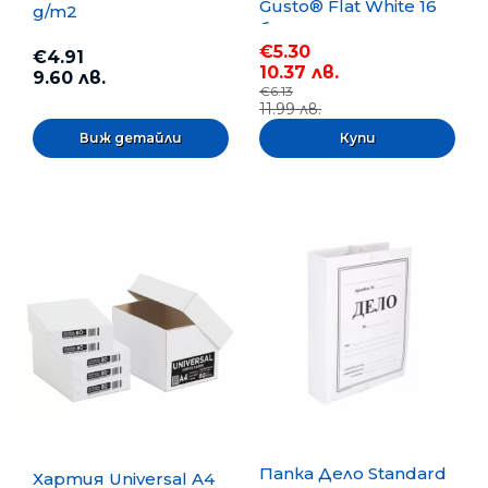
Gusto® Flat White 16
g/m2
бр.
€5.30
€4.91
10.37 лв.
9.60 лв.
€6.13
11.99 лв.
Виж детайли
Папка Дело Standard
Хартия Universal A4