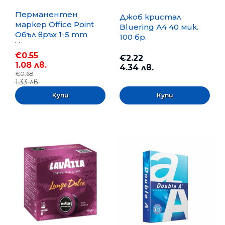
Перманентен
Джоб кристал
маркер Office Point
Bluering А4 40 мик.
Объл връх 1-5 mm
100 бр.
Черен
€0.55
€2.22
1.08 лв.
4.34 лв.
€0.68
1.33 лв.