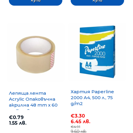
Хартия Paperline
Лепяща лента
2000 A4, 500 л., 75
Acrylic Опаковъчна
g/m2
акрилна 48 mm x 60
m, Безцветна
€3.30
€0.79
6.45 лв.
1.55 лв.
€4.91
9.60 лв.