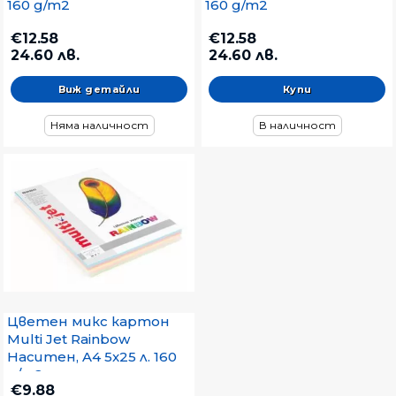
160 g/m2
160 g/m2
€12.58
€12.58
24.60 лв.
24.60 лв.
Виж детайли
Няма наличност
В наличност
Цветен микс картон
Multi Jet Rainbow
Наситен, A4 5x25 л. 160
g/m2
€9.88