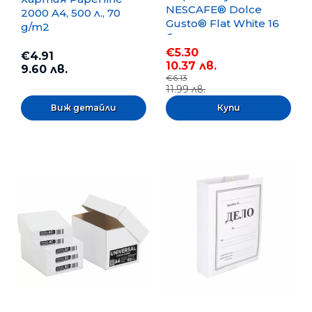
NESCAFE® Dolce
2000 A4, 500 л., 70
Gusto® Flat White 16
g/m2
бр.
€5.30
€4.91
10.37 лв.
9.60 лв.
€6.13
11.99 лв.
Виж детайли