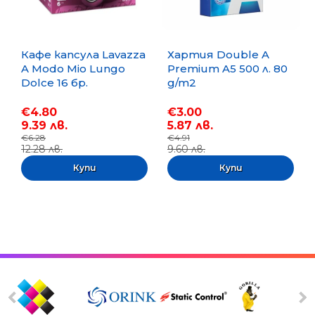
Кафе капсула Lavazza
Хартия Double A
A Modo Mio Lungo
Premium A5 500 л. 80
Dolce 16 бр.
g/m2
€4.80
€3.00
9.39 лв.
5.87 лв.
€6.28
€4.91
12.28 лв.
9.60 лв.