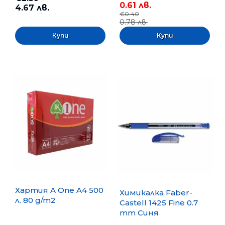
0.61 лв.
4.67 лв.
€0.40
0.78 лв.
Хартия A One A4 500
Химикалка Faber-
л. 80 g/m2
Castell 1425 Fine 0.7
mm Синя