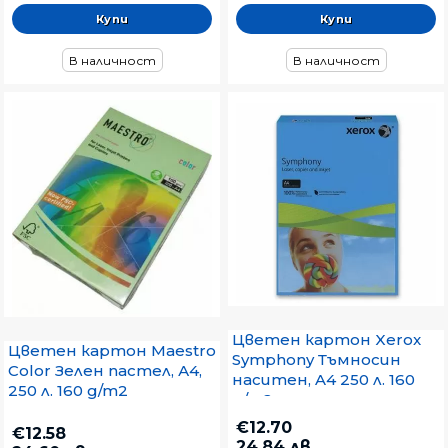
В наличност
В наличност
Цветен картон Xerox
Цветен картон Maestro
Symphony Тъмносин
Color Зелен пастел, А4,
наситен, A4 250 л. 160
250 л. 160 g/m2
g/m2
€12.70
€12.58
24.84 лв.