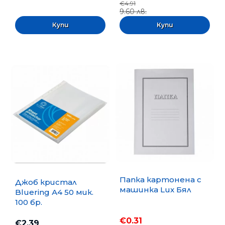
€4.91
9.60 лв.
Папка картонена с
Джоб кристал
машинка Lux Бял
Bluering А4 50 мик.
100 бр.
€0.31
€2.39