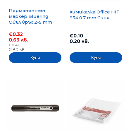
Перманентен
Химикалка Office HIT
маркер Bluering
934 0.7 mm Синя
Объл връх 2-5 mm
Черен
€0.32
€0.10
0.63 лв.
0.20 лв.
€0.41
0.80 лв.