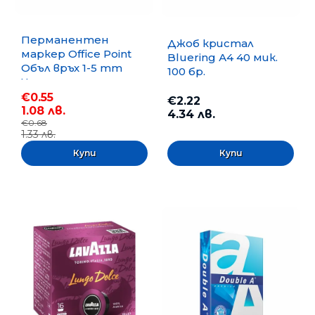
Перманентен
Джоб кристал
маркер Office Point
Bluering А4 40 мик.
Объл връх 1-5 mm
100 бр.
Черен
€0.55
€2.22
1.08 лв.
4.34 лв.
€0.68
1.33 лв.