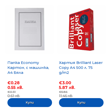
Папка Economy
Хартия Brilliant Laser
Картон, с машинка,
Copy A4 500 л. 75
А4 Бяла
g/m2
€0.28
€3.00
0.55 лв.
5.87 лв.
€0.31
€5.86
0.61 лв.
11.46 лв.