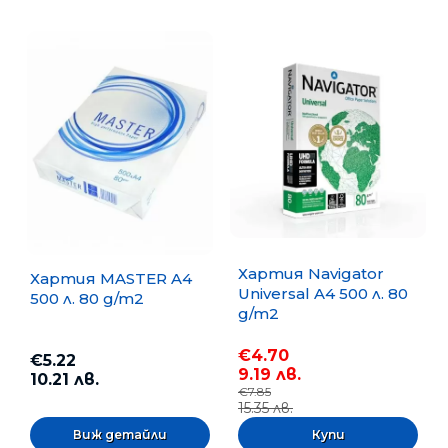
Хартия Navigator
Хартия MASTER A4
Universal A4 500 л. 80
500 л. 80 g/m2
g/m2
€4.70
€5.22
9.19 лв.
10.21 лв.
€7.85
15.35 лв.
Виж детайли