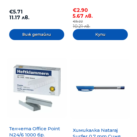
€2.90
€5.71
5.67 лв.
11.17 лв.
€5.22
10.21 лв.
Виж детайли
Телчета Office Point
Химикалка Nataraj
N24/6 1000 бр.
Surfer 0.7 mm Синя