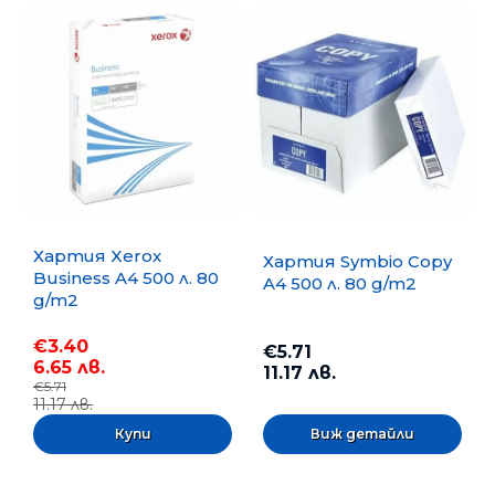
Хартия Xerox
Хартия Symbio Copy
Business A4 500 л. 80
A4 500 л. 80 g/m2
g/m2
€3.40
€5.71
6.65 лв.
11.17 лв.
€5.71
11.17 лв.
Виж детайли