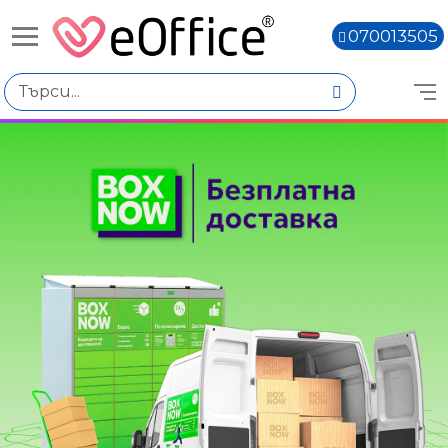
070013505
Избери по
Цена
€3.01 - €7.00
€7.02 - €11.01
€11.03 - €15.02
€15.04 - €19.03
Марка
Maestro
Книги,
Xerox
Вид продукт
Цветни картони
Цветни микс картони