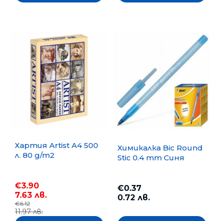
Хартия Artist A4 500
Химикалка Bic Round
л. 80 g/m2
Stic 0.4 mm Синя
€3.90
€0.37
7.63 лв.
0.72 лв.
€6.12
11.97 лв.