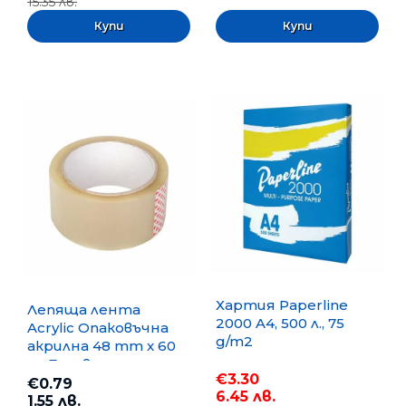
15.35 лв.
Хартия Paperline
Лепяща лента
2000 A4, 500 л., 75
Acrylic Опаковъчна
g/m2
акрилна 48 mm x 60
m, Безцветна
€3.30
€0.79
6.45 лв.
1.55 лв.