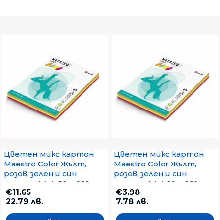
Тъмносин
Цветен микс картон
Цветен микс картон
Maestro Color Жълт,
Maestro Color Жълт,
розов, зелен и син
розов, зелен и син
пастел A4 4x50 л. 160
пастел A4 4x10 л. 160
€11.65
€3.98
g/m2
g/m2
22.79 лв.
7.78 лв.