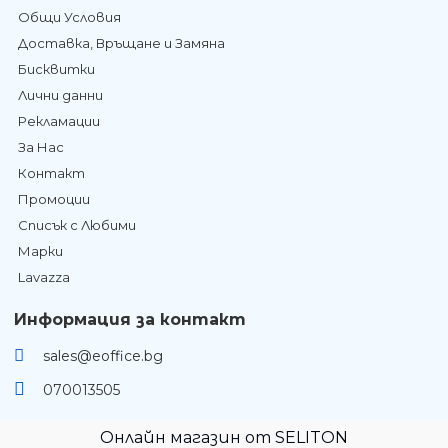
Общи Условия
Доставка, Връщане и Замяна
Бисквитки
Лични данни
Рекламации
За Нас
Контакт
Промоции
Списък с Любими
Марки
Lavazza
Информация за контакт
sales@eoffice.bg
070013505
Онлайн магазин от SELITON