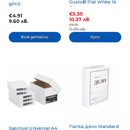
Gusto® Flat White 16
g/m2
бр.
€5.30
€4.91
10.37 лв.
9.60 лв.
€6.13
11.99 лв.
Виж детайли
Папка Дело Standard
Хартия Universal A4