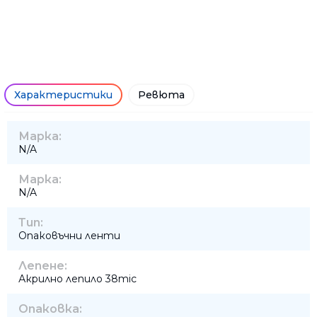
Характеристики
Ревюта
Марка:
N/A
Марка:
N/A
Тип:
Опаковъчни ленти
Лепене:
Акрилно лепило 38mic
Опаковка: