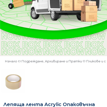
Начало
Подреждане, Архивиране и Пратки
Пликове и 
Лепяща лента Acrylic Опаковъчна