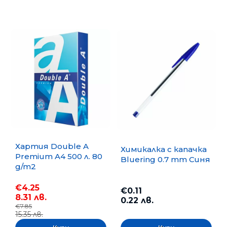
Хартия Double A
Химикалка с капачка
Premium A4 500 л. 80
Bluering 0.7 mm Синя
g/m2
€4.25
€0.11
8.31 лв.
0.22 лв.
€7.85
15.35 лв.