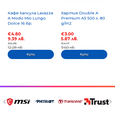
Кафе капсула Lavazza
Хартия Double A
A Modo Mio Lungo
Premium A5 500 л. 80
Dolce 16 бр.
g/m2
€4.80
€3.00
9.39 лв.
5.87 лв.
€6.28
€4.91
12.28 лв.
9.60 лв.