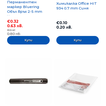
Перманентен
Химикалка Office HIT
маркер Bluering
934 0.7 mm Синя
Объл връх 2-5 mm
Черен
€0.32
€0.10
0.63 лв.
0.20 лв.
€0.41
0.80 лв.