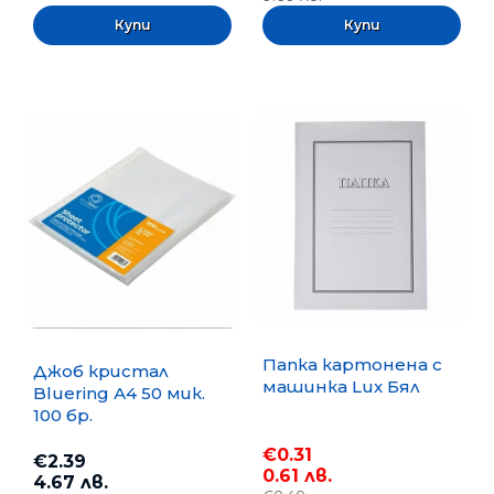
Папка картонена с
Джоб кристал
машинка Lux Бял
Bluering А4 50 мик.
100 бр.
€0.31
€2.39
0.61 лв.
4.67 лв.