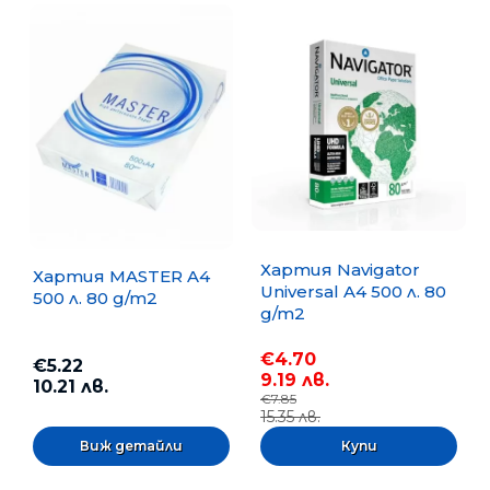
Хартия Navigator
Хартия MASTER A4
Universal A4 500 л. 80
500 л. 80 g/m2
g/m2
€4.70
€5.22
9.19 лв.
10.21 лв.
€7.85
15.35 лв.
Виж детайли