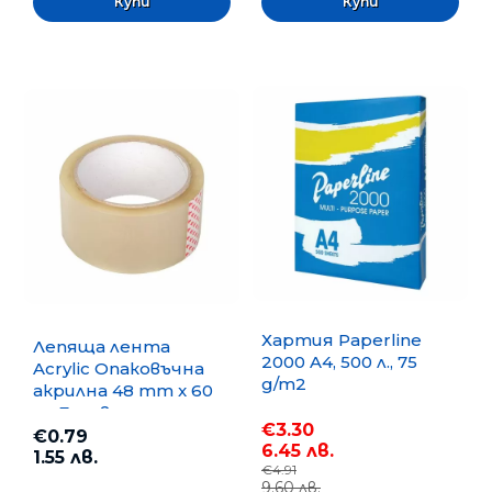
Хартия Paperline
Лепяща лента
2000 A4, 500 л., 75
Acrylic Опаковъчна
g/m2
акрилна 48 mm x 60
m, Безцветна
€3.30
€0.79
6.45 лв.
1.55 лв.
€4.91
9.60 лв.