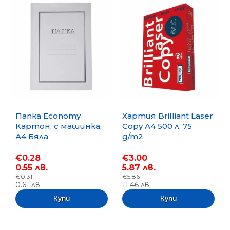
Папка Economy
Хартия Brilliant Laser
Картон, с машинка,
Copy A4 500 л. 75
А4 Бяла
g/m2
€0.28
€3.00
0.55 лв.
5.87 лв.
€0.31
€5.86
0.61 лв.
11.46 лв.