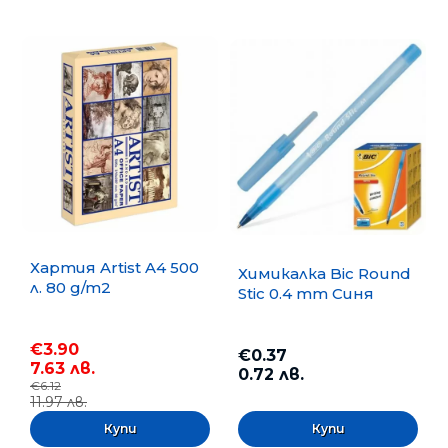
Хартия Artist A4 500
Химикалка Bic Round
л. 80 g/m2
Stic 0.4 mm Синя
€3.90
€0.37
7.63 лв.
0.72 лв.
€6.12
11.97 лв.