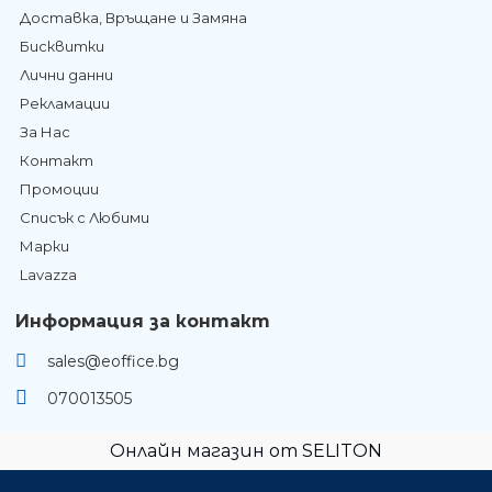
Доставка, Връщане и Замяна
Бисквитки
Лични данни
Рекламации
За Нас
Контакт
Промоции
Списък с Любими
Марки
Lavazza
Информация за контакт
sales@eoffice.bg
070013505
Онлайн магазин от SELITON