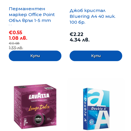
Перманентен
Джоб кристал
маркер Office Point
Bluering А4 40 мик.
Объл връх 1-5 mm
100 бр.
Черен
€0.55
€2.22
1.08 лв.
4.34 лв.
€0.68
1.33 лв.