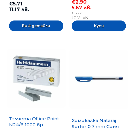
€2.90
€5.71
5.67 лв.
11.17 лв.
€5.22
10.21 лв.
Виж детайли
Телчета Office Point
Химикалка Nataraj
N24/6 1000 бр.
Surfer 0.7 mm Синя