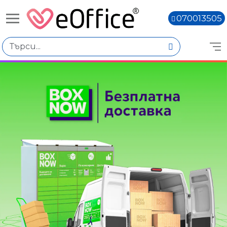
070013505
Книги,