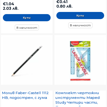
€0.41
€1.04
0.80 лв.
2.03 лв.
В наличност
В наличност
Молив Faber-Castell 1112
Комплект чертожни
HB, подострен, с гума
инструменти Maped
Study Четири части,