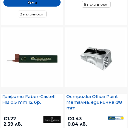
Комбинирана
В наличност
В наличност
Графити Faber-Castell
Острилка Office Point
HB 0.5 mm 12 бр.
Метална, единична Ф8
mm
€1.22
€0.43
2.39 лв.
0.84 лв.