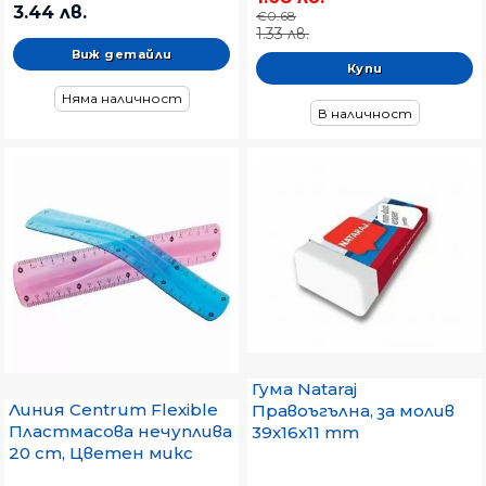
3.44 лв.
€0.68
1.33 лв.
Виж детайли
Няма наличност
В наличност
Гума Nataraj
Линия Centrum Flexible
Правоъгълна, за молив
Пластмасова нечуплива
39x16x11 mm
20 cm, Цветен микс