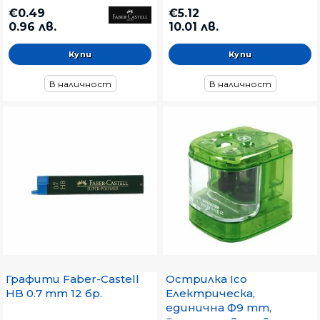
Пластмасови
€0.49
€5.12
нечупливи, Цветен
0.96 лв.
10.01 лв.
микс
В наличност
В наличност
Графити Faber-Castell
Острилка Ico
HB 0.7 mm 12 бр.
Електрическа,
единична Ф9 mm,