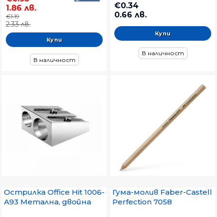
€0.34
1.86 лв.
0.66 лв.
€1.19
2.33 лв.
В наличност
В наличност
Гума-молив Faber-Castell
Острилка Office Hit 1006-
Perfection 7058
А93 Метална, двойна