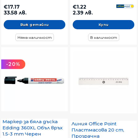
€17.17
€1.22
33.58 лв.
2.39 лв.
Виж детайли
Няма наличност
В наличност
-20%
Маркер за бяла дъска
Линия Office Point
Edding 360XL Объл връх
Пластмасова 20 cm,
1.5-3 mm Черен
Прозрачна