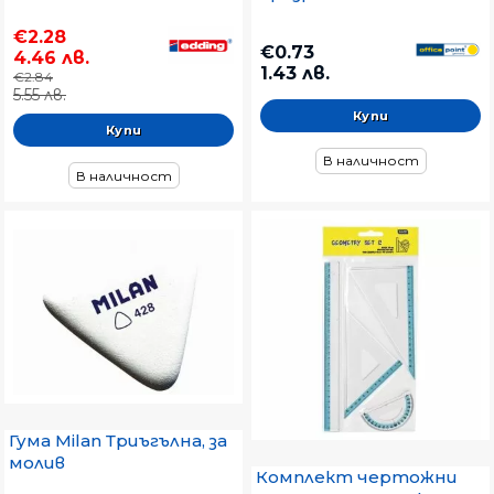
€2.28
€0.73
4.46 лв.
1.43 лв.
€2.84
5.55 лв.
В наличност
В наличност
Гума Milan Триъгълна, за
молив
Комплект чертожни