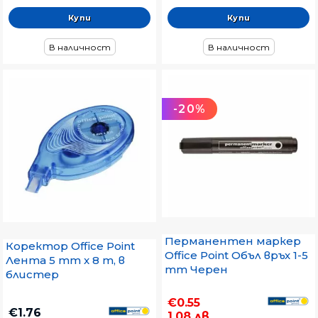
В наличност
В наличност
-20%
Перманентен маркер
Коректор Office Point
Office Point Объл връх 1-5
Лента 5 mm x 8 m, в
mm Черен
блистер
€0.55
€1.76
1.08 лв.