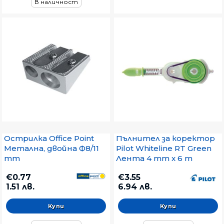
В наличност
Острилка Office Point
Пълнител за коректор
Mетална, двойна Ф8/11
Pilot Whiteline RT Green
mm
Лента 4 mm x 6 m
€0.77
€3.55
1.51 лв.
6.94 лв.