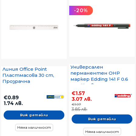
-20%
Универсален
Линия Office Point
перманентен OHP
Пластмасова 30 cm,
маркер Edding 141 F 0.6
Прозрачна
mm Червен
€1.57
€0.89
3.07 лв.
1.74 лв.
€1.97
3.85 лв.
Виж детайли
Виж детайли
Няма наличност
Няма наличност