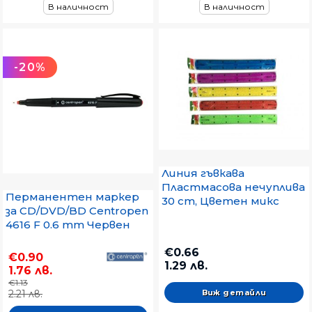
В наличност
В наличност
-20%
Линия гъвкава
Пластмасова нечуплива
Перманентен маркер
30 cm, Цветен микс
за CD/DVD/BD Centropen
4616 F 0.6 mm Червен
€0.66
€0.90
1.29 лв.
1.76 лв.
€1.13
Виж детайли
2.21 лв.