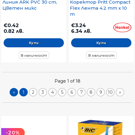
Линия ARK PVC 30 cm,
Коректор Pritt Compact
Цветен микс
Flex Лента 4.2 mm x 10
m
€0.42
€3.24
0.82 лв.
6.34 лв.
В наличност
В наличност
Page 1 of 18
«
1
2
3
4
5
6
7
8
9
10
»
-20%