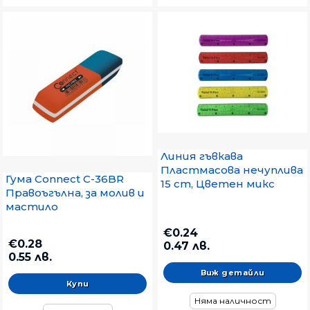
Линия гъвкава
Пластмасова нечуплива
Гума Connect C-36BR
15 cm, Цветен микс
Правоъгълна, за молив и
мастило
€0.24
€0.28
0.47 лв.
0.55 лв.
Виж детайли
Няма наличност