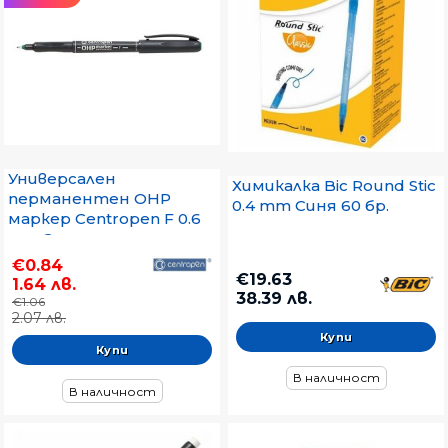
Универсален
Химикалка Bic Round Stic
перманентен OHP
0.4 mm Синя 60 бр.
маркер Centropen F 0.6
mm Зелен
€0.84
€19.63
1.64 лв.
38.39 лв.
€1.06
2.07 лв.
В наличност
В наличност