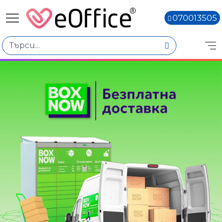
070013505
Избери по
Подкатегории
Пишещи средства
Коригиращи средства
Чертожни пособия
Цена
€0.00 - €4.00
€4.01 - €8.00
Книги,
€8.02 - €12.01
€12.03 - €16.02
€16.04 - €20.03
Марка