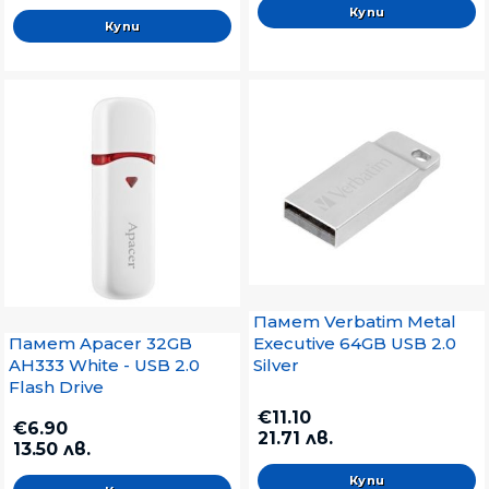
Памет Verbatim Metal
Памет Apacer 32GB
Executive 64GB USB 2.0
AH333 White - USB 2.0
Silver
Flash Drive
€11.10
€6.90
21.71 лв.
13.50 лв.