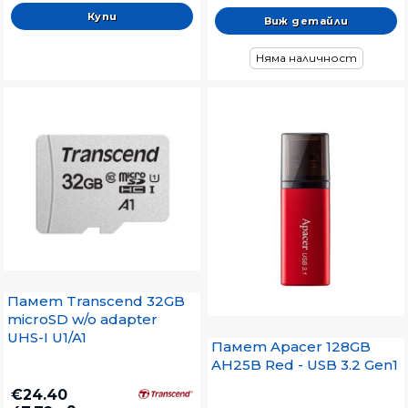
Виж детайли
Няма наличност
Памет Transcend 32GB
microSD w/o adapter
UHS-I U1/A1
Памет Apacer 128GB
AH25B Red - USB 3.2 Gen1
€24.40