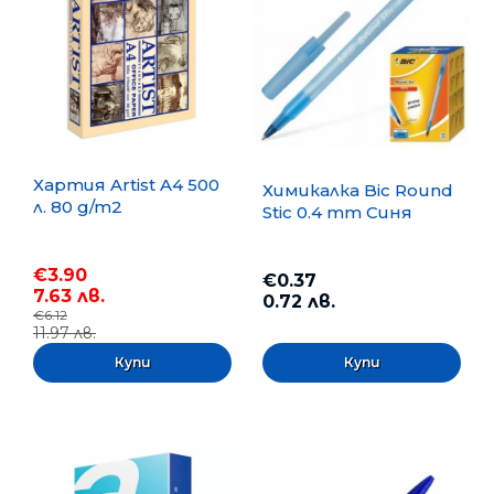
Хартия Artist A4 500
Химикалка Bic Round
л. 80 g/m2
Stic 0.4 mm Синя
€3.90
€0.37
7.63 лв.
0.72 лв.
€6.12
11.97 лв.