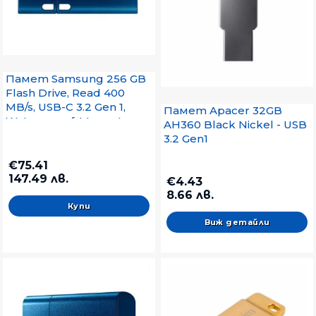
Памет Samsung 256 GB
Flash Drive, Read 400
MB/s, USB-C 3.2 Gen 1,
Памет Apacer 32GB
Water-proof, Magnet-
AH360 Black Nickel - USB
proof, X-ray-proof, Blue
3.2 Gen1
€75.41
147.49 лв.
€4.43
8.66 лв.
Виж детайли