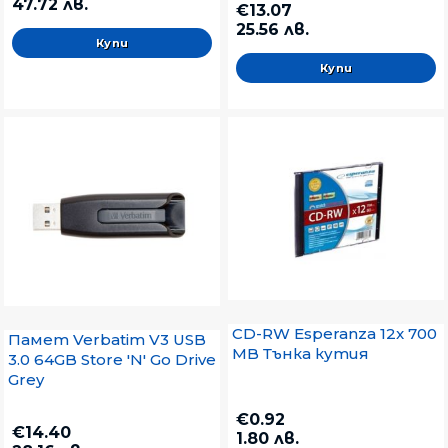
47.72 лв.
€13.07
25.56 лв.
CD-RW Esperanza 12x 700
Памет Verbatim V3 USB
MB Тънка кутия
3.0 64GB Store 'N' Go Drive
Grey
€0.92
€14.40
1.80 лв.