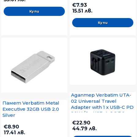
€7.93
15.51 лв.
Адаптер Verbatim UTA-
02 Universal Travel
Памет Verbatim Metal
Adapter with 1 x USB-C PD
Executive 32GB USB 2.0
20W / 1 x USB-A QC 3.0
Silver
€22.90
€8.90
44.79 лв.
17.41 лв.