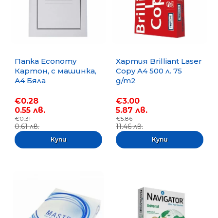
Папка Economy
Хартия Brilliant Laser
Картон, с машинка,
Copy A4 500 л. 75
А4 Бяла
g/m2
€0.28
€3.00
0.55 лв.
5.87 лв.
€0.31
€5.86
0.61 лв.
11.46 лв.