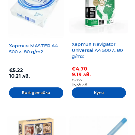
Хартия Navigator
Хартия MASTER A4
Universal A4 500 л. 80
500 л. 80 g/m2
g/m2
€4.70
€5.22
9.19 лв.
10.21 лв.
€7.85
15.35 лв.
Виж детайли