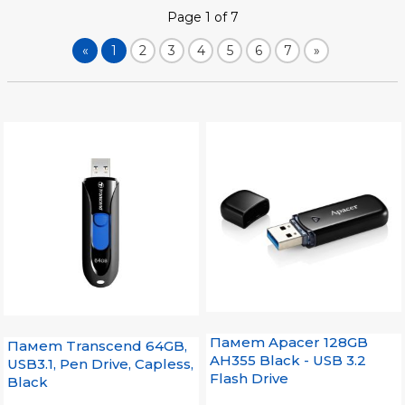
Page 1 of 7
«
1
2
3
4
5
6
7
»
Памет Apacer 128GB
Памет Transcend 64GB,
AH355 Black - USB 3.2
USB3.1, Pen Drive, Capless,
Flash Drive
Black