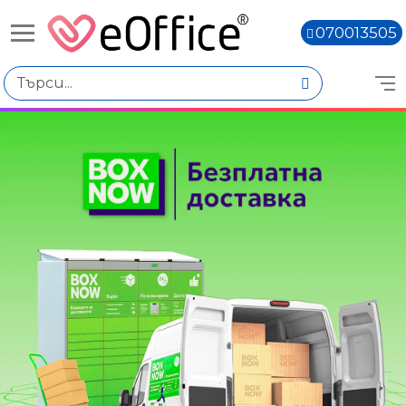
070013505
Избери по
Подкатегории
USB памети
Карти памет
Твърди дискови устройства
CD/DVD/FDD
Цена
€0.00 - €100.00
Книги,
€100.01 - €200.00
€200.02 - €300.01
Вид продукт
CD-R