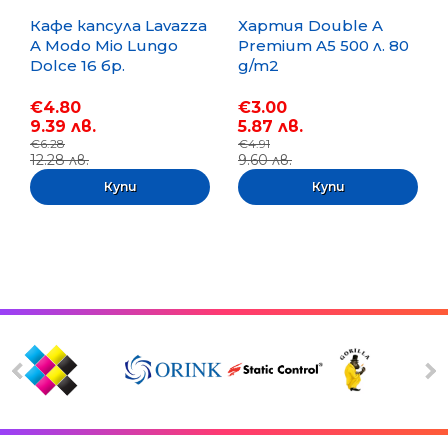
Кафе капсула Lavazza
Хартия Double A
A Modo Mio Lungo
Premium A5 500 л. 80
Dolce 16 бр.
g/m2
€4.80
€3.00
9.39 лв.
5.87 лв.
€6.28
€4.91
12.28 лв.
9.60 лв.