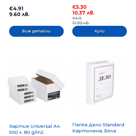
бр.
€5.30
€4.91
10.37 лв.
9.60 лв.
€6.13
11.99 лв.
Виж детайли
Папка Дело Standard
Хартия Universal A4
Картонена, Бяла
500 л. 80 g/m2