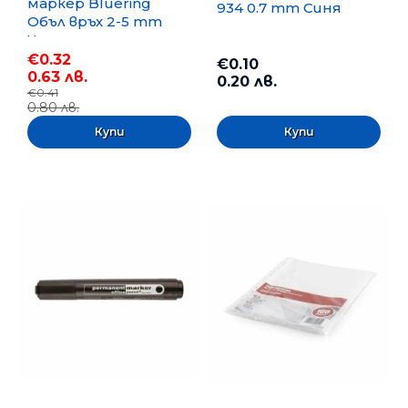
маркер Bluering
934 0.7 mm Синя
Объл връх 2-5 mm
Черен
€0.32
€0.10
0.63 лв.
0.20 лв.
€0.41
0.80 лв.