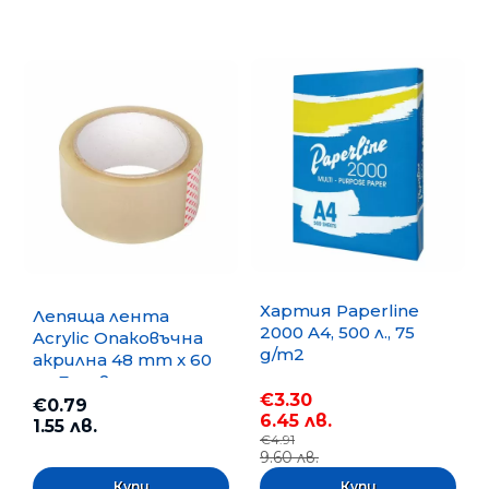
Хартия Paperline
Лепяща лента
2000 A4, 500 л., 75
Acrylic Опаковъчна
g/m2
акрилна 48 mm x 60
m, Безцветна
€3.30
€0.79
6.45 лв.
1.55 лв.
€4.91
9.60 лв.