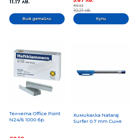
5.67 лв.
11.17 лв.
€5.22
10.21 лв.
Виж детайли
Телчета Office Point
Химикалка Nataraj
N24/6 1000 бр.
Surfer 0.7 mm Синя