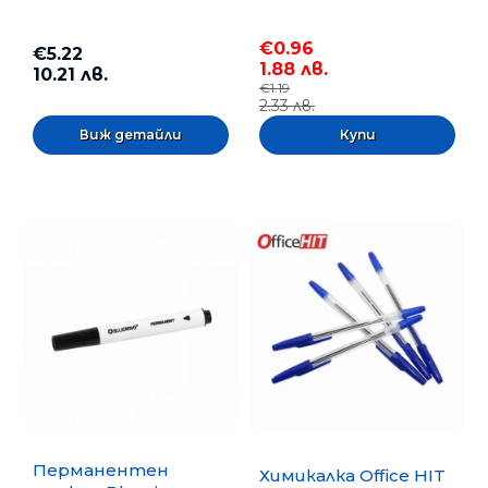
€0.96
€5.22
1.88 лв.
10.21 лв.
€1.19
2.33 лв.
Виж детайли
Перманентен
Химикалка Office HIT