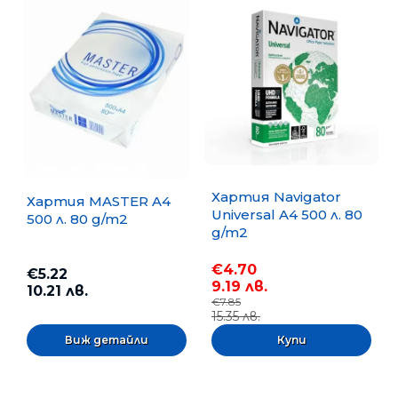
Хартия Navigator
Хартия MASTER A4
Universal A4 500 л. 80
500 л. 80 g/m2
g/m2
€4.70
€5.22
9.19 лв.
10.21 лв.
€7.85
15.35 лв.
Виж детайли