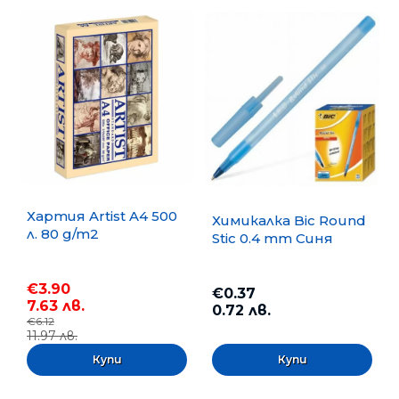
Хартия Artist A4 500
Химикалка Bic Round
л. 80 g/m2
Stic 0.4 mm Синя
€3.90
€0.37
7.63 лв.
0.72 лв.
€6.12
11.97 лв.