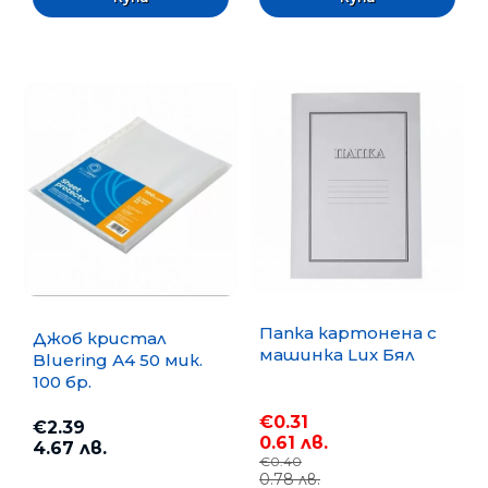
Папка картонена с
Джоб кристал
машинка Lux Бял
Bluering А4 50 мик.
100 бр.
€0.31
€2.39
0.61 лв.
4.67 лв.
€0.40
0.78 лв.