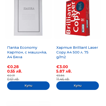
Папка Economy
Хартия Brilliant Laser
Картон, с машинка,
Copy A4 500 л. 75
А4 Бяла
g/m2
€0.28
€3.00
0.55 лв.
5.87 лв.
€0.31
€5.86
0.61 лв.
11.46 лв.