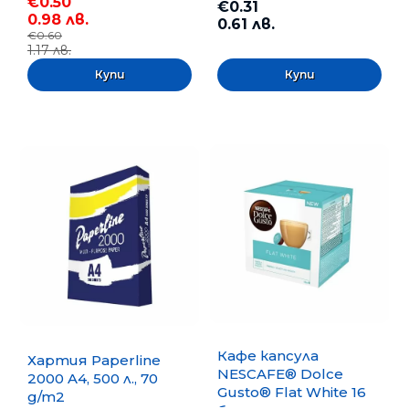
€0.50
€0.31
0.98 лв.
0.61 лв.
€0.60
1.17 лв.
Кафе капсула
Хартия Paperline
NESCAFE® Dolce
2000 A4, 500 л., 70
Gusto® Flat White 16
g/m2