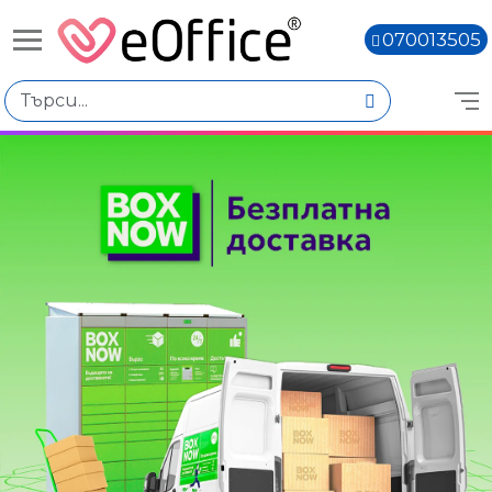
070013505
Избери по
Количество
Наличен
Няма наличност
Книги,