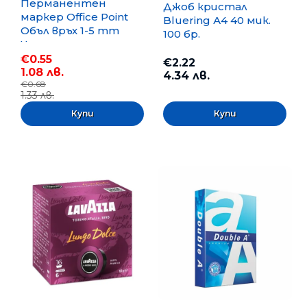
Перманентен
Джоб кристал
маркер Office Point
Bluering А4 40 мик.
Объл връх 1-5 mm
100 бр.
Черен
€0.55
€2.22
1.08 лв.
4.34 лв.
€0.68
1.33 лв.