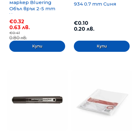
маркер Bluering
934 0.7 mm Синя
Объл връх 2-5 mm
Черен
€0.32
€0.10
0.63 лв.
0.20 лв.
€0.41
0.80 лв.