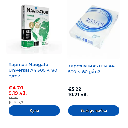
Хартия Navigator
Хартия MASTER A4
Universal A4 500 л. 80
500 л. 80 g/m2
g/m2
€4.70
€5.22
9.19 лв.
10.21 лв.
€7.85
15.35 лв.
Виж детайли