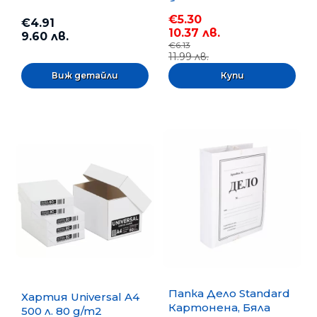
бр.
€5.30
€4.91
10.37 лв.
9.60 лв.
€6.13
11.99 лв.
Виж детайли
Папка Дело Standard
Хартия Universal A4
Картонена, Бяла
500 л. 80 g/m2