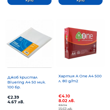
Хартия A One A4 500
Джоб кристал
л. 80 g/m2
Bluering А4 50 мик.
100 бр.
€4.10
€2.39
8.02 лв.
4.67 лв.
€6.94
13.57 лв.