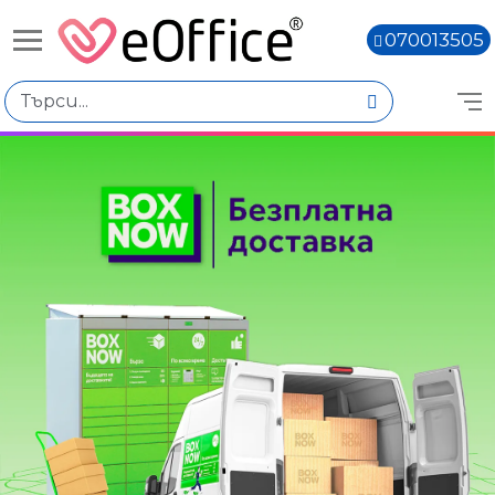
070013505
Избери по
Цена
€0.31 - €0.40
€0.64 - €0.73
Количество
Наличен
Няма наличност
Книги,