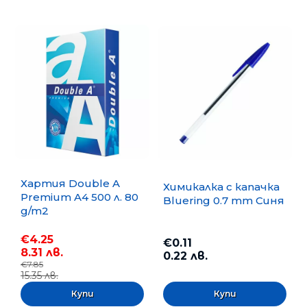
Хартия Double A
Химикалка с капачка
Premium A4 500 л. 80
Bluering 0.7 mm Синя
g/m2
€4.25
€0.11
8.31 лв.
0.22 лв.
€7.85
15.35 лв.