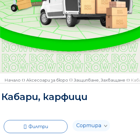
Начало
Аксесоари за бюро
Защипване, Захващане
Каб
Кабари, карфици
Филтри