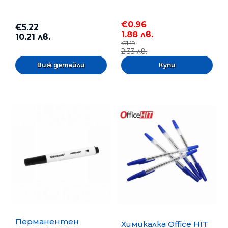
€0.96
€5.22
1.88 лв.
10.21 лв.
€1.19
2.33 лв.
Виж детайли
Перманентен
Химикалка Office HIT