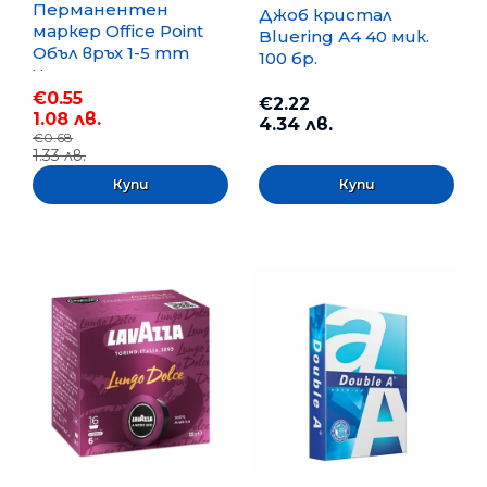
Перманентен
Джоб кристал
маркер Office Point
Bluering А4 40 мик.
Объл връх 1-5 mm
100 бр.
Черен
€0.55
€2.22
1.08 лв.
4.34 лв.
€0.68
1.33 лв.