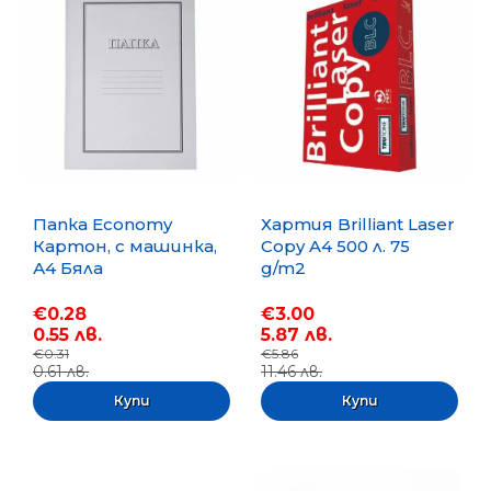
Папка Economy
Хартия Brilliant Laser
Картон, с машинка,
Copy A4 500 л. 75
А4 Бяла
g/m2
€0.28
€3.00
0.55 лв.
5.87 лв.
€0.31
€5.86
0.61 лв.
11.46 лв.