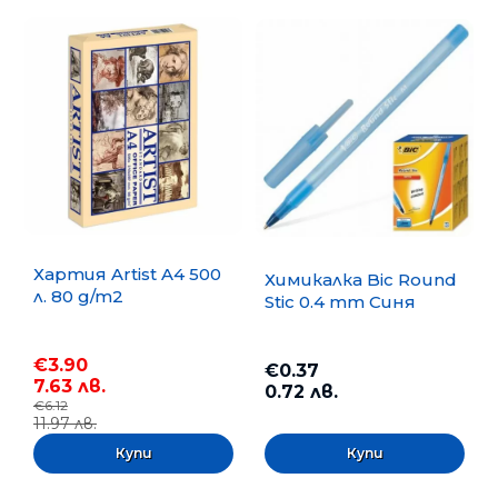
Хартия Artist A4 500
Химикалка Bic Round
л. 80 g/m2
Stic 0.4 mm Синя
€3.90
€0.37
7.63 лв.
0.72 лв.
€6.12
11.97 лв.