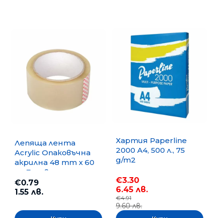
Хартия Paperline
Лепяща лента
2000 A4, 500 л., 75
Acrylic Опаковъчна
g/m2
акрилна 48 mm x 60
m, Безцветна
€3.30
€0.79
6.45 лв.
1.55 лв.
€4.91
9.60 лв.