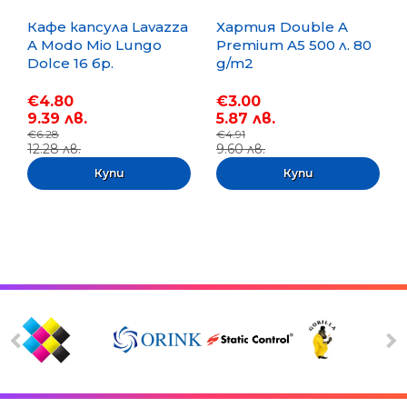
Кафе капсула Lavazza
Хартия Double A
A Modo Mio Lungo
Premium A5 500 л. 80
Dolce 16 бр.
g/m2
€4.80
€3.00
9.39 лв.
5.87 лв.
€6.28
€4.91
12.28 лв.
9.60 лв.