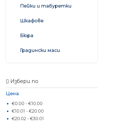
почистване на
Пейки и табуретки
Ароматизатори
прозорци
МОН
Перилни препарати
Шкафове
Бюра
Градински маси
Избери по
Цена
€0.00 - €10.00
€10.01 - €20.00
€20.02 - €30.01