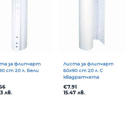
отоброячни машини, Детектори
тва за почистване
оари
тизатори и парфюми
та за флипчарт
Листа за флипчарт
90 cm 20 л. Бели
60х90 cm 20 л. С
квадратчета
66
€7.91
3 лв.
15.47 лв.