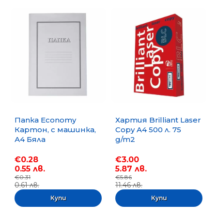
Папка Economy
Хартия Brilliant Laser
Картон, с машинка,
Copy A4 500 л. 75
А4 Бяла
g/m2
€0.28
€3.00
0.55 лв.
5.87 лв.
€0.31
€5.86
0.61 лв.
11.46 лв.