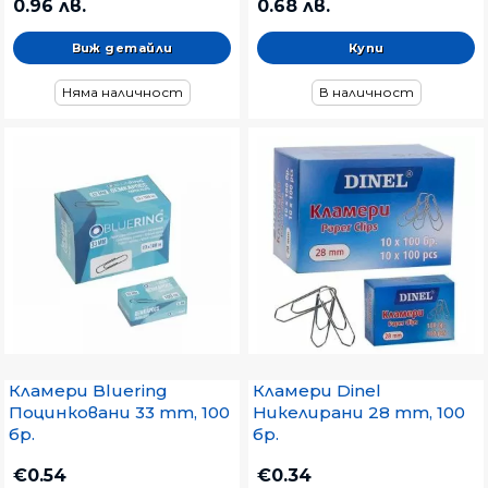
0.96 лв.
0.68 лв.
Виж детайли
Няма наличност
В наличност
Кламери Bluering
Кламери Dinel
Поцинковани 33 mm, 100
Никелирани 28 mm, 100
бр.
бр.
€0.54
€0.34