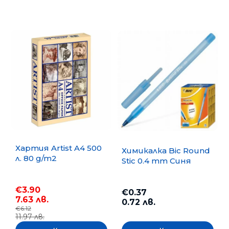
Хартия Artist A4 500
Химикалка Bic Round
л. 80 g/m2
Stic 0.4 mm Синя
€3.90
€0.37
7.63 лв.
0.72 лв.
€6.12
11.97 лв.