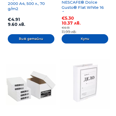
NESCAFE® Dolce
2000 A4, 500 л., 70
Gusto® Flat White 16
g/m2
бр.
€5.30
€4.91
10.37 лв.
9.60 лв.
€6.13
11.99 лв.
Виж детайли