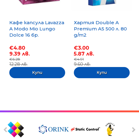
Кафе капсула Lavazza
Хартия Double A
A Modo Mio Lungo
Premium A5 500 л. 80
Dolce 16 бр.
g/m2
€4.80
€3.00
9.39 лв.
5.87 лв.
€6.28
€4.91
12.28 лв.
9.60 лв.