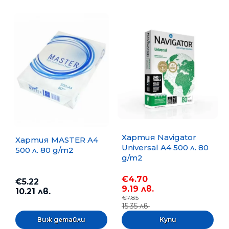
Хартия Navigator
Хартия MASTER A4
Universal A4 500 л. 80
500 л. 80 g/m2
g/m2
€4.70
€5.22
9.19 лв.
10.21 лв.
€7.85
15.35 лв.
Виж детайли