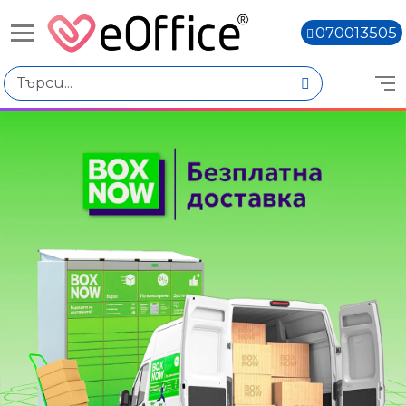
070013505
Избери по
Цена
€0.31 - €0.50
€0.52 - €0.71
€0.73 - €0.92
€0.94 - €1.13
Марка
Bluering
Книги,
Office HIT
Office Point
Цвят
Никелиран