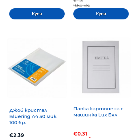
€4.91
9.60 лв.
Папка картонена с
Джоб кристал
машинка Lux Бял
Bluering А4 50 мик.
100 бр.
€0.31
€2.39