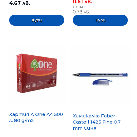
0.61 лв.
4.67 лв.
€0.40
0.78 лв.
Хартия A One A4 500
Химикалка Faber-
л. 80 g/m2
Castell 1425 Fine 0.7
mm Синя