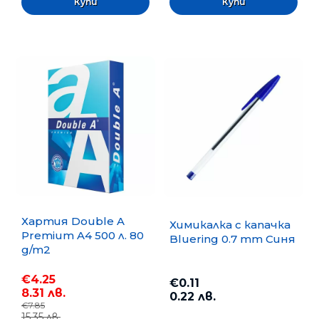
Хартия Double A
Химикалка с капачка
Premium A4 500 л. 80
Bluering 0.7 mm Синя
g/m2
€4.25
€0.11
8.31 лв.
0.22 лв.
€7.85
15.35 лв.