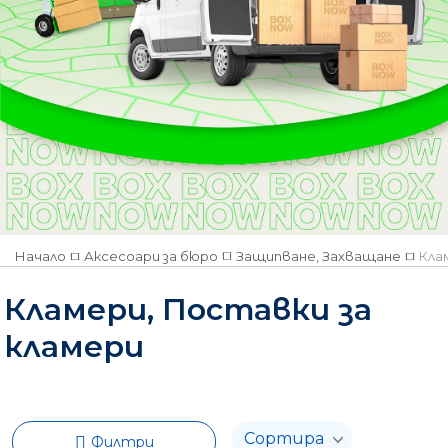
Поцинкован
Цветен микс
Количество
Наличен
Няма наличност
Начало
Аксесоари за бюро
Защипване, Захващане
Кла
Кламери, Поставки за
кламери
Филтри