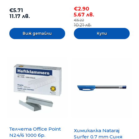
€2.90
€5.71
5.67 лв.
11.17 лв.
€5.22
10.21 лв.
Виж детайли
Телчета Office Point
Химикалка Nataraj
N24/6 1000 бр.
Surfer 0.7 mm Синя