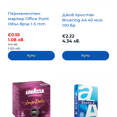
Перманентен
Джоб кристал
маркер Office Point
Bluering А4 40 мик.
Объл връх 1-5 mm
100 бр.
Черен
€0.55
€2.22
1.08 лв.
4.34 лв.
€0.68
1.33 лв.