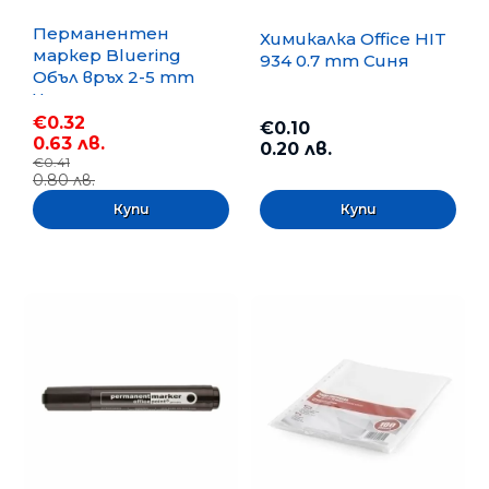
Перманентен
Химикалка Office HIT
маркер Bluering
934 0.7 mm Синя
Объл връх 2-5 mm
Черен
€0.32
€0.10
0.63 лв.
0.20 лв.
€0.41
0.80 лв.