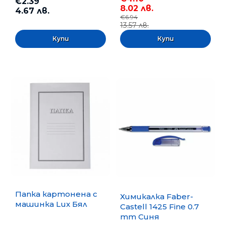
€2.39
8.02 лв.
4.67 лв.
€6.94
13.57 лв.
Папка картонена с
Химикалка Faber-
машинка Lux Бял
Castell 1425 Fine 0.7
mm Синя