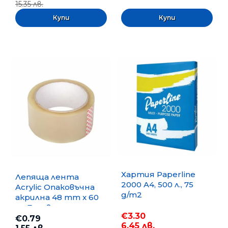
15.35 лв.
Хартия Paperline
Лепяща лента
2000 A4, 500 л., 75
Acrylic Опаковъчна
g/m2
акрилна 48 mm x 60
m, Безцветна
€3.30
€0.79
6.45 лв.