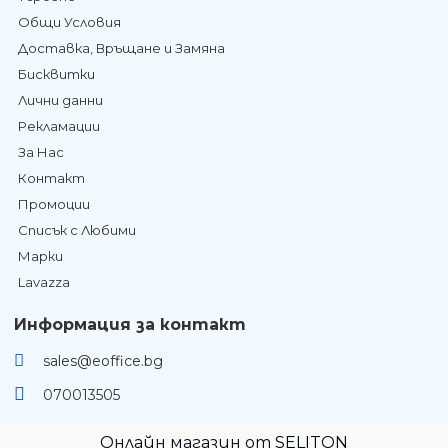
Общи Условия
Доставка, Връщане и Замяна
Бисквитки
Лични данни
Рекламации
За Нас
Контакт
Промоции
Списък с Любими
Марки
Lavazza
Информация за контакт
sales@eoffice.bg
070013505
Онлайн магазин от SELITON