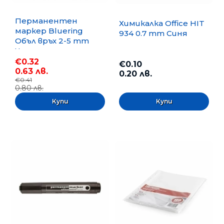
Перманентен
Химикалка Office HIT
маркер Bluering
934 0.7 mm Синя
Объл връх 2-5 mm
Черен
€0.32
€0.10
0.63 лв.
0.20 лв.
€0.41
0.80 лв.