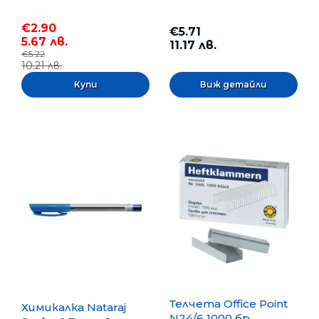
€2.90
€5.71
5.67 лв.
11.17 лв.
€5.22
10.21 лв.
Виж детайли
Телчета Office Point
Химикалка Nataraj
N24/6 1000 бр.