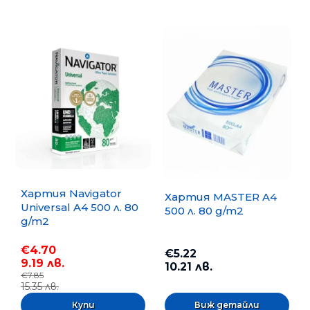
Хартия Navigator
Хартия MASTER A4
Universal A4 500 л. 80
500 л. 80 g/m2
g/m2
€4.70
€5.22
9.19 лв.
10.21 лв.
€7.85
15.35 лв.
Виж детайли