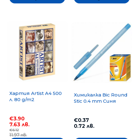
Хартия Artist A4 500
Химикалка Bic Round
л. 80 g/m2
Stic 0.4 mm Синя
€3.90
€0.37
7.63 лв.
0.72 лв.
€6.12
11.97 лв.