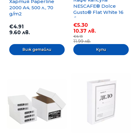
Хартия Paperline
NESCAFE® Dolce
2000 A4, 500 л., 70
Gusto® Flat White 16
g/m2
бр.
€5.30
€4.91
10.37 лв.
9.60 лв.
€6.13
11.99 лв.
Виж детайли