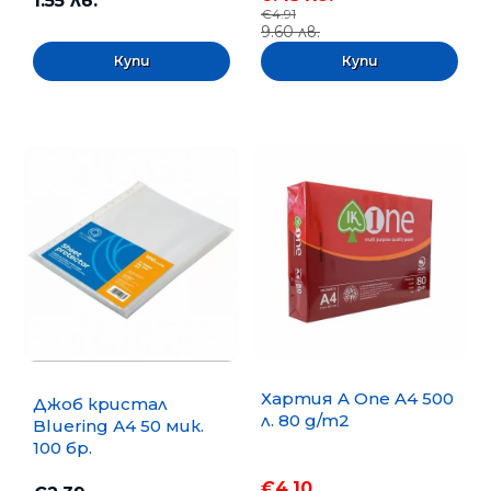
1.55 лв.
€4.91
9.60 лв.
Хартия A One A4 500
Джоб кристал
л. 80 g/m2
Bluering А4 50 мик.
100 бр.
€4.10