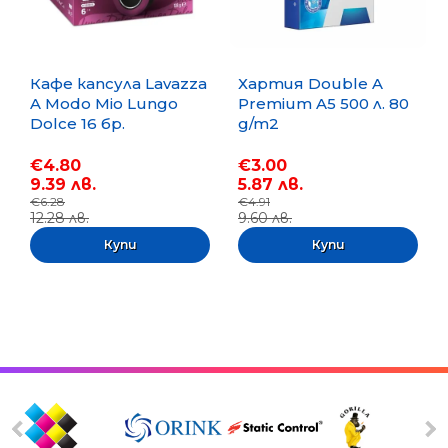
Кафе капсула Lavazza
Хартия Double A
A Modo Mio Lungo
Premium A5 500 л. 80
Dolce 16 бр.
g/m2
€4.80
€3.00
9.39 лв.
5.87 лв.
€6.28
€4.91
12.28 лв.
9.60 лв.