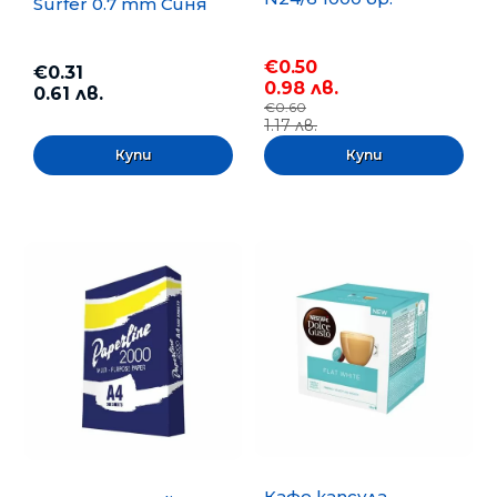
Surfer 0.7 mm Синя
€0.50
€0.31
0.98 лв.
0.61 лв.
€0.60
1.17 лв.
Кафе капсула