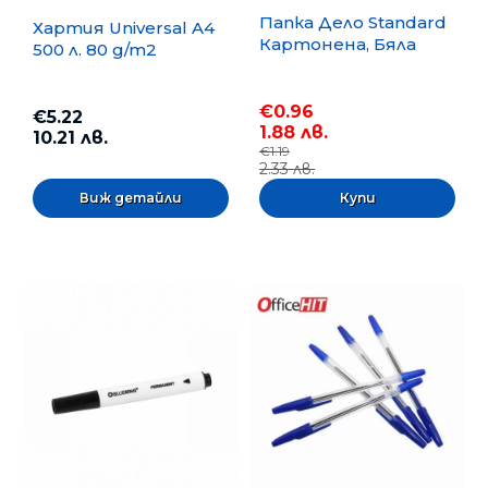
Папка Дело Standard
Хартия Universal A4
Картонена, Бяла
500 л. 80 g/m2
€0.96
€5.22
1.88 лв.
10.21 лв.
€1.19
2.33 лв.
Виж детайли