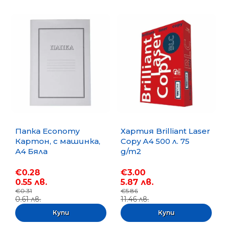
Папка Economy
Хартия Brilliant Laser
Картон, с машинка,
Copy A4 500 л. 75
А4 Бяла
g/m2
€0.28
€3.00
0.55 лв.
5.87 лв.
€0.31
€5.86
0.61 лв.
11.46 лв.