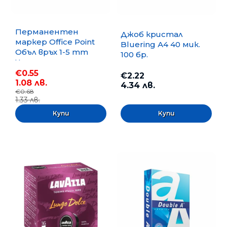
Перманентен
Джоб кристал
маркер Office Point
Bluering А4 40 мик.
Объл връх 1-5 mm
100 бр.
Черен
€0.55
€2.22
1.08 лв.
4.34 лв.
€0.68
1.33 лв.