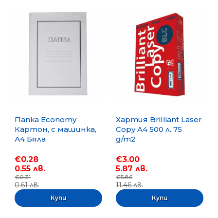
Папка Economy
Хартия Brilliant Laser
Картон, с машинка,
Copy A4 500 л. 75
А4 Бяла
g/m2
€0.28
€3.00
0.55 лв.
5.87 лв.
€0.31
€5.86
0.61 лв.
11.46 лв.