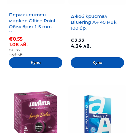
Перманентен
Джоб кристал
маркер Office Point
Bluering А4 40 мик.
Объл връх 1-5 mm
100 бр.
Черен
€0.55
€2.22
1.08 лв.
4.34 лв.
€0.68
1.33 лв.