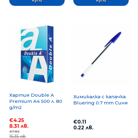
Хартия Double A
Химикалка с капачка
Premium A4 500 л. 80
Bluering 0.7 mm Синя
g/m2
€4.25
€0.11
8.31 лв.
0.22 лв.
€7.85
15.35 лв.