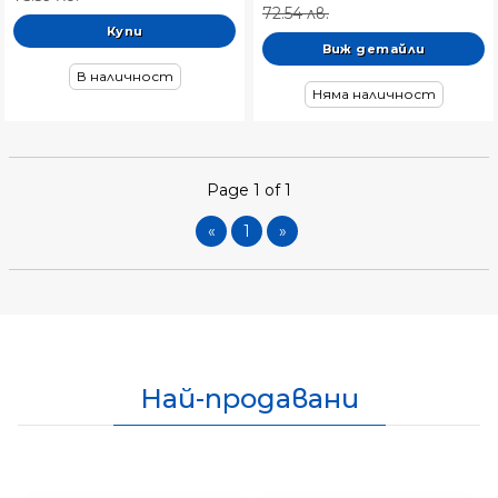
72.54 лв.
Виж детайли
В наличност
Няма наличност
Page 1 of 1
«
1
»
Най-продавани