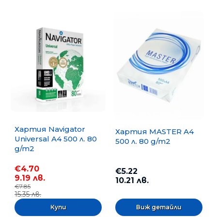
Хартия Navigator
Хартия MASTER A4
Universal A4 500 л. 80
500 л. 80 g/m2
g/m2
€4.70
€5.22
9.19 лв.
10.21 лв.
€7.85
15.35 лв.
Виж детайли