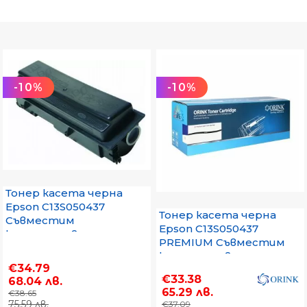
-10%
-10%
Тонер касета черна
Epson C13S050437
Тонер касета черна
Съвместим
Epson C13S050437
консуматив,
PREMIUM Съвместим
стандартен
консуматив,
капацитет 8 000 стр.
€34.79
стандартен
€33.38
68.04 лв.
капацитет 8 000 стр
65.29 лв.
€38.65
75.59 лв.
€37.09