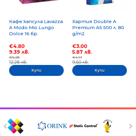
Кафе капсула Lavazza
Хартия Double A
A Modo Mio Lungo
Premium A5 500 л. 80
Dolce 16 бр.
g/m2
€4.80
€3.00
9.39 лв.
5.87 лв.
€6.28
€4.91
12.28 лв.
9.60 лв.