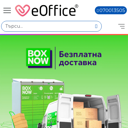
070013505
Избери по
Цена
€34.01 - €35.00
€37.04 - €38.03
Количество
Наличен
Няма наличност
Книги,