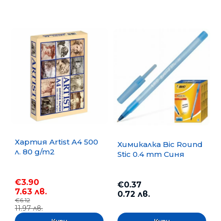
Хартия Artist A4 500
Химикалка Bic Round
л. 80 g/m2
Stic 0.4 mm Синя
€3.90
€0.37
7.63 лв.
0.72 лв.
€6.12
11.97 лв.