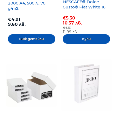
NESCAFE® Dolce
2000 A4, 500 л., 70
Gusto® Flat White 16
g/m2
бр.
€5.30
€4.91
10.37 лв.
9.60 лв.
€6.13
11.99 лв.
Виж детайли