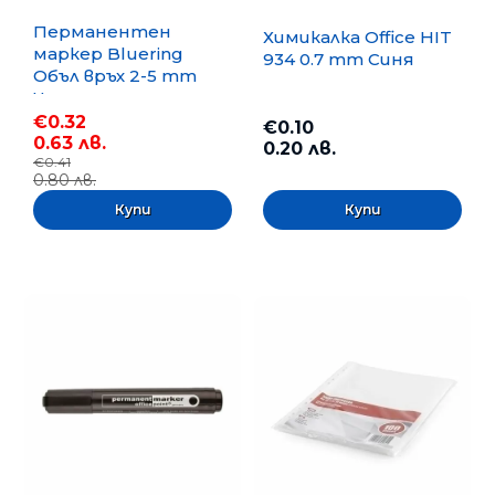
Перманентен
Химикалка Office HIT
маркер Bluering
934 0.7 mm Синя
Объл връх 2-5 mm
Черен
€0.32
€0.10
0.63 лв.
0.20 лв.
€0.41
0.80 лв.