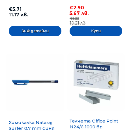
€2.90
€5.71
5.67 лв.
11.17 лв.
€5.22
10.21 лв.
Виж детайли
Телчета Office Point
Химикалка Nataraj
N24/6 1000 бр.
Surfer 0.7 mm Синя