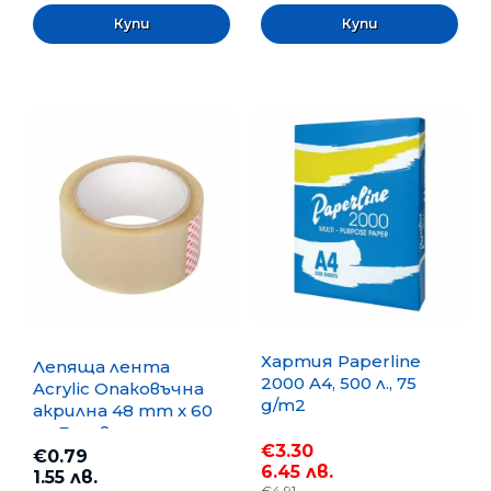
Хартия Paperline
Лепяща лента
2000 A4, 500 л., 75
Acrylic Опаковъчна
g/m2
акрилна 48 mm x 60
m, Безцветна
€3.30
€0.79
6.45 лв.
1.55 лв.
€4.91