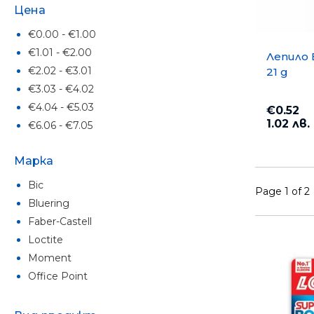
Цена
€0.00 - €1.00
€1.01 - €2.00
Лепило 
€2.02 - €3.01
21 g
€3.03 - €4.02
€4.04 - €5.03
€0.52
1.02 лв.
€6.06 - €7.05
Марка
Bic
Page 1 of 2
Bluering
Faber-Castell
Loctite
Moment
Office Point
Pritt
Малахит