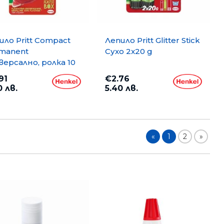
ило Pritt Compact
Лепило Pritt Glitter Stick
manent
Сухо 2x20 g
версално, ролка 10
91
€2.76
0 лв.
5.40 лв.
«
1
2
»