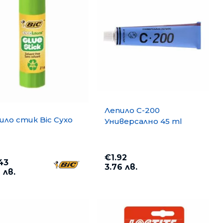
отоброячни машини, Детектори
тва за почистване
оари
тизатори и парфюми
Лепило C-200
ило стик Bic Сухо
Универсално 45 ml
€1.92
43
3.76 лв.
 лв.