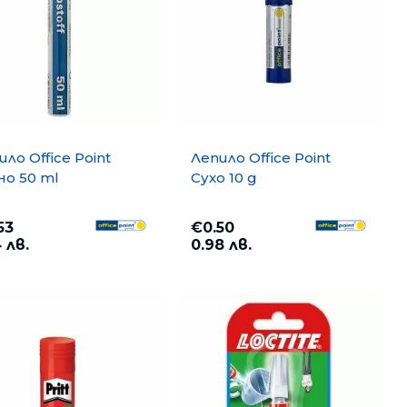
и
ило Office Point
Лепило Office Point
но 50 ml
Сухо 10 g
53
€0.50
 лв.
0.98 лв.