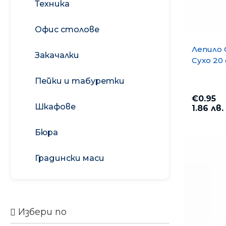
Техника
Автомобилни
Дозатори за сапун
Ароматизатори
Офис столове
Подаръчни
Препарати за
XPerience
комплекти
почистване на
Лепило O
мебели
Закачалки
Ароматизатори
Сухо 20
усмивка
Препарати за
почистване на
Пейки и табуретки
Ароматизатори
прозорци
МОН
€0.95
Перилни препарати
Шкафове
1.86 лв.
Бюра
Градински маси
Избери по