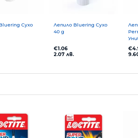
Bluering Сухо
Лепило Bluering Сухо
Леп
40 g
Per
Уни
m
€1.06
€4.
2.07 лв.
9.6