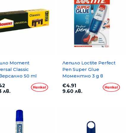
ило Moment
Лепило Loctite Perfect
ersal Classic
Pen Super Glue
версално 50 ml
Моментно 3 g в
блистер
42
€4.91
3 лв.
9.60 лв.