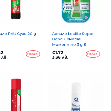
ило Pritt Сухо 20 g
Лепило Loctite Super
Bond Universal
Моментно 3 g в
блистер
62
€1.72
 лв.
3.36 лв.
opy A4 500
Хартия PP Lite A4 500 л. 80
g/m2
€6.35
12.42 лв.