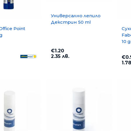
Универсално лепило
Декстрин 50 ml
ffice Point
Сух
 g
Fabe
10 g
€1.20
2.35 лв.
€0.
1.78