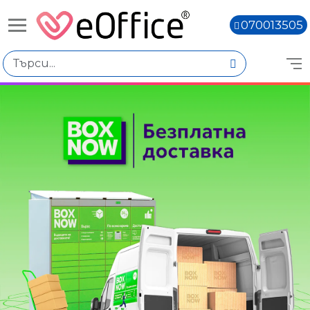
070013505
Избери по
Цена
€1.01 - €2.00
€2.02 - €3.01
€3.03 - €4.02
€4.04 - €5.03
Количество
Наличен
Книги,
Няма наличност