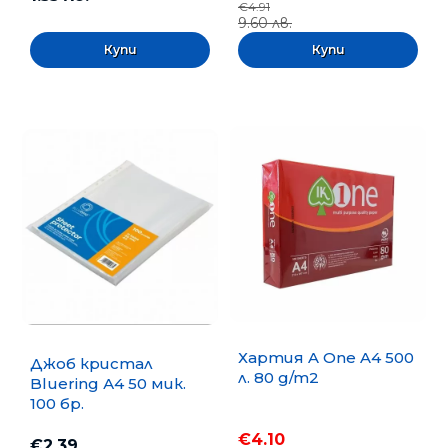
€4.91
9.60 лв.
Хартия A One A4 500
Джоб кристал
л. 80 g/m2
Bluering А4 50 мик.
100 бр.
€4.10
€2.39