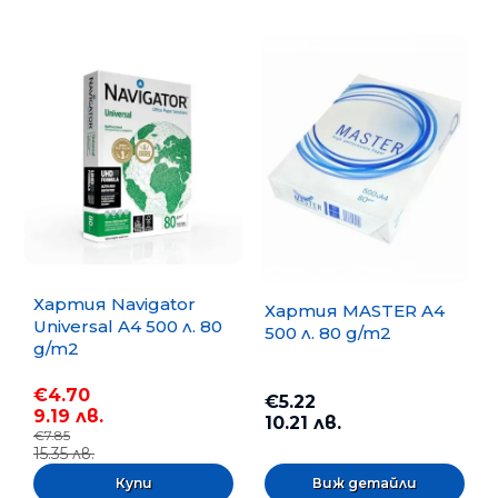
Хартия Navigator
Хартия MASTER A4
Universal A4 500 л. 80
500 л. 80 g/m2
g/m2
€4.70
€5.22
9.19 лв.
10.21 лв.
€7.85
15.35 лв.
Виж детайли