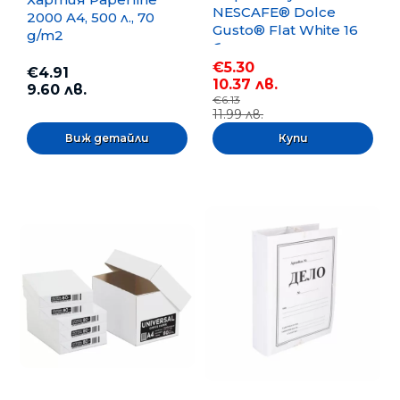
NESCAFE® Dolce
2000 A4, 500 л., 70
Gusto® Flat White 16
g/m2
бр.
€5.30
€4.91
10.37 лв.
9.60 лв.
€6.13
11.99 лв.
Виж детайли