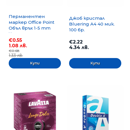
Перманентен
Джоб кристал
маркер Office Point
Bluering А4 40 мик.
Объл връх 1-5 mm
100 бр.
Черен
€0.55
€2.22
1.08 лв.
4.34 лв.
€0.68
1.33 лв.