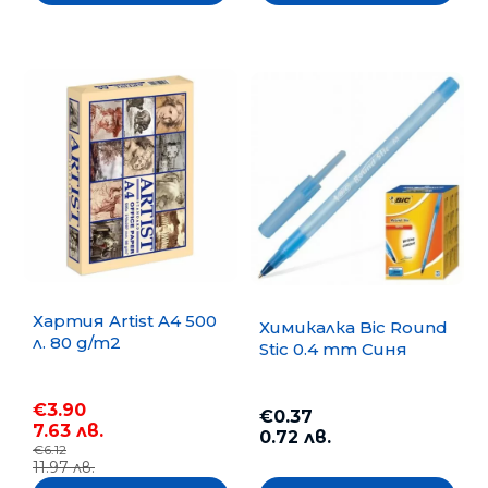
Хартия Artist A4 500
Химикалка Bic Round
л. 80 g/m2
Stic 0.4 mm Синя
€3.90
€0.37
7.63 лв.
0.72 лв.
€6.12
11.97 лв.