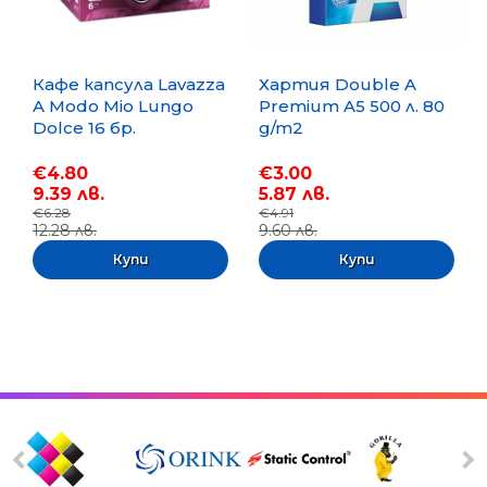
Кафе капсула Lavazza
Хартия Double A
A Modo Mio Lungo
Premium A5 500 л. 80
Dolce 16 бр.
g/m2
€4.80
€3.00
9.39 лв.
5.87 лв.
€6.28
€4.91
12.28 лв.
9.60 лв.