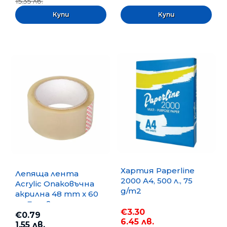
15.35 лв.
Хартия Paperline
Лепяща лента
2000 A4, 500 л., 75
Acrylic Опаковъчна
g/m2
акрилна 48 mm x 60
m, Безцветна
€3.30
€0.79
6.45 лв.
1.55 лв.