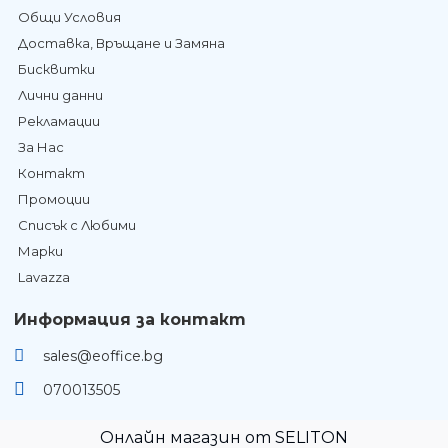
Общи Условия
Доставка, Връщане и Замяна
Бисквитки
Лични данни
Рекламации
За Нас
Контакт
Промоции
Списък с Любими
Марки
Lavazza
Информация за контакт
sales@eoffice.bg
070013505
Онлайн магазин от SELITON