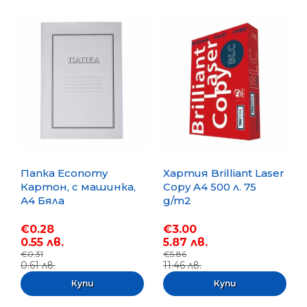
Папка Economy
Хартия Brilliant Laser
Картон, с машинка,
Copy A4 500 л. 75
А4 Бяла
g/m2
€0.28
€3.00
0.55 лв.
5.87 лв.
€0.31
€5.86
0.61 лв.
11.46 лв.