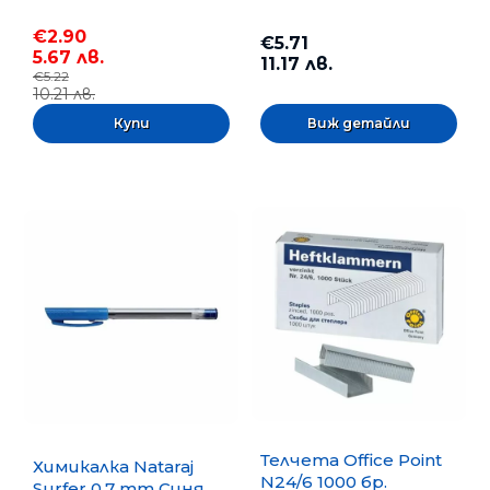
€2.90
€5.71
5.67 лв.
11.17 лв.
€5.22
10.21 лв.
Виж детайли
Телчета Office Point
Химикалка Nataraj
N24/6 1000 бр.
Surfer 0.7 mm Синя