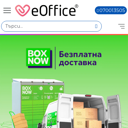
070013505
Избери по
Цена
€20.01 - €60.00
€60.02 - €100.01
€140.04 - €180.03
Марка
HP
Spire
Книги,
Цвят
Black
Черен