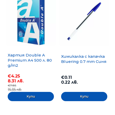
Хартия Double A
Химикалка с капачка
Premium A4 500 л. 80
Bluering 0.7 mm Синя
g/m2
€4.25
€0.11
8.31 лв.
0.22 лв.
€7.85
15.35 лв.