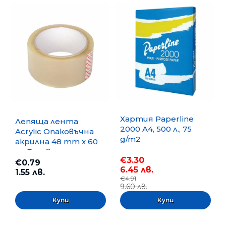
Хартия Paperline
Лепяща лента
2000 A4, 500 л., 75
Acrylic Опаковъчна
g/m2
акрилна 48 mm x 60
m, Безцветна
€3.30
€0.79
6.45 лв.
1.55 лв.
€4.91
9.60 лв.