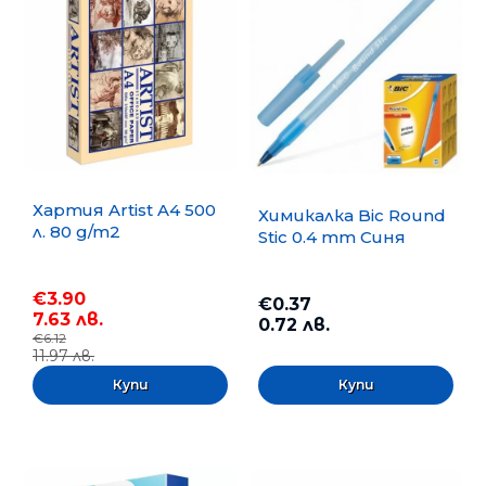
Хартия Artist A4 500
Химикалка Bic Round
л. 80 g/m2
Stic 0.4 mm Синя
€3.90
€0.37
7.63 лв.
0.72 лв.
€6.12
11.97 лв.