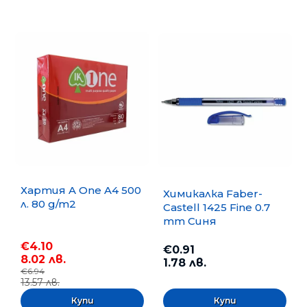
Хартия A One A4 500
Химикалка Faber-
л. 80 g/m2
Castell 1425 Fine 0.7
mm Синя
€4.10
€0.91
8.02 лв.
1.78 лв.
€6.94
13.57 лв.