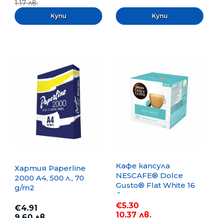
1.17 лв.
Кафе капсула
Хартия Paperline
NESCAFE® Dolce
2000 A4, 500 л., 70
Gusto® Flat White 16
g/m2
бр.
€5.30
€4.91
10.37 лв.
9.60 лв.