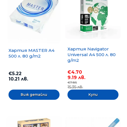
Хартия Navigator
Хартия MASTER A4
Universal A4 500 л. 80
500 л. 80 g/m2
g/m2
€4.70
€5.22
9.19 лв.
10.21 лв.
€7.85
15.35 лв.
Виж детайли