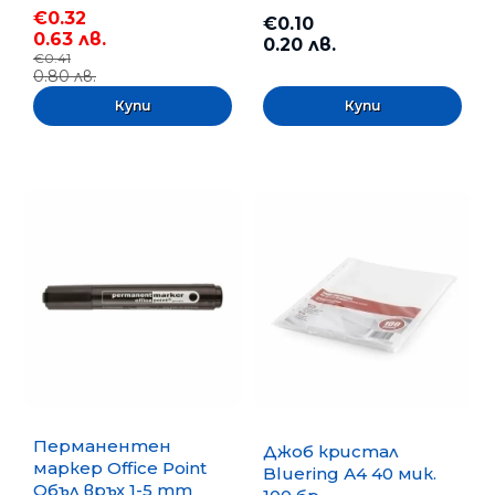
€0.32
€0.10
0.63 лв.
0.20 лв.
€0.41
0.80 лв.
Перманентен
Джоб кристал
маркер Office Point
Bluering А4 40 мик.
Объл връх 1-5 mm