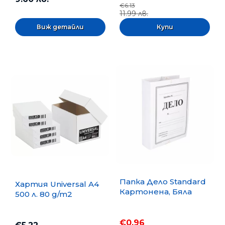
€6.13
11.99 лв.
Виж детайли
Папка Дело Standard
Хартия Universal A4
Картонена, Бяла
500 л. 80 g/m2
€0.96