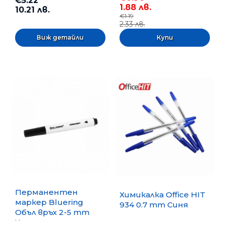
€5.22
1.88 лв.
10.21 лв.
€1.19
2.33 лв.
Виж детайли
Перманентен
Химикалка Office HIT
маркер Bluering
934 0.7 mm Синя
Объл връх 2-5 mm
Черен