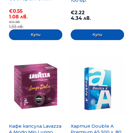
100 бр.
Черен
€0.55
€2.22
1.08 лв.
4.34 лв.
€0.68
1.33 лв.
Кафе капсула Lavazza
Хартия Double A
A Modo Mio Lungo
Premium A5 500 л. 80