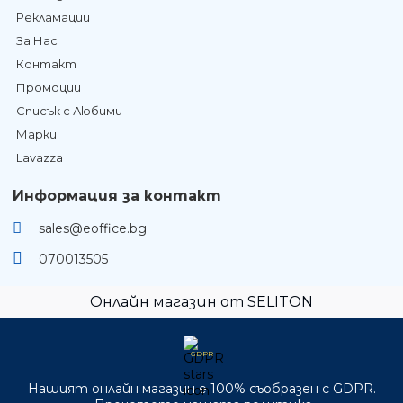
Рекламации
За Нас
Контакт
Промоции
Списък с Любими
Марки
Lavazza
Информация за контакт
sales@eoffice.bg
070013505
Онлайн магазин от SELITON
GDPR
Нашият онлайн магазин е 100% съобразен с GDPR.