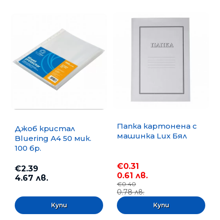
Папка картонена с
Джоб кристал
машинка Lux Бял
Bluering А4 50 мик.
100 бр.
€0.31
€2.39
0.61 лв.
4.67 лв.
€0.40
0.78 лв.