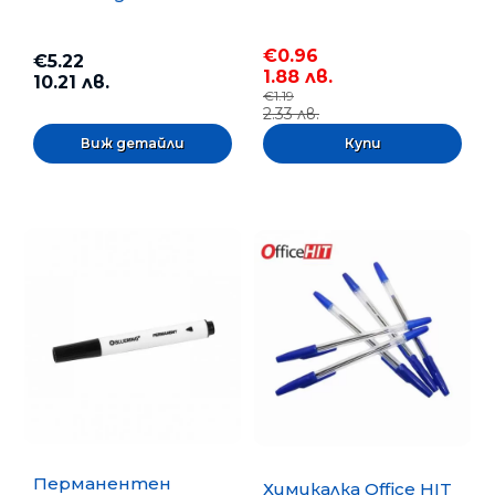
€0.96
€5.22
1.88 лв.
10.21 лв.
€1.19
2.33 лв.
Виж детайли
Перманентен
Химикалка Office HIT