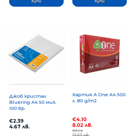
Хартия A One A4 500
Джоб кристал
л. 80 g/m2
Bluering А4 50 мик.
100 бр.
€4.10
€2.39
8.02 лв.
4.67 лв.
€6.94
13.57 лв.