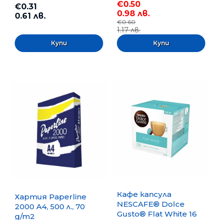
€0.50
€0.31
0.98 лв.
0.61 лв.
€0.60
1.17 лв.
Кафе капсула
Хартия Paperline
NESCAFE® Dolce
2000 A4, 500 л., 70
Gusto® Flat White 16
g/m2