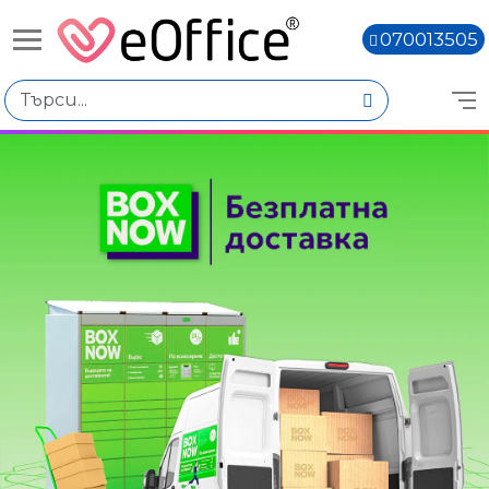
070013505
Избери по
Количество
Наличен
Няма наличност
Книги,