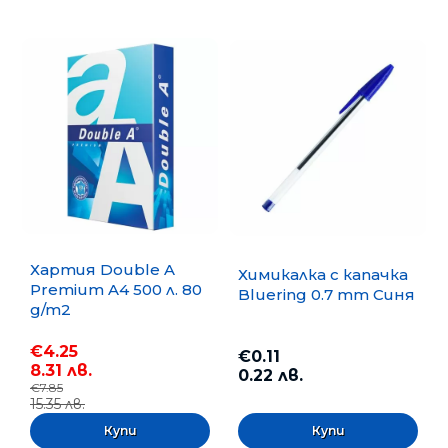
Хартия Double A
Химикалка с капачка
Premium A4 500 л. 80
Bluering 0.7 mm Синя
g/m2
€4.25
€0.11
8.31 лв.
0.22 лв.
€7.85
15.35 лв.