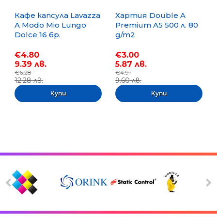
Кафе капсула Lavazza
Хартия Double A
A Modo Mio Lungo
Premium A5 500 л. 80
Dolce 16 бр.
g/m2
€4.80
€3.00
9.39 лв.
5.87 лв.
€6.28
€4.91
12.28 лв.
9.60 лв.