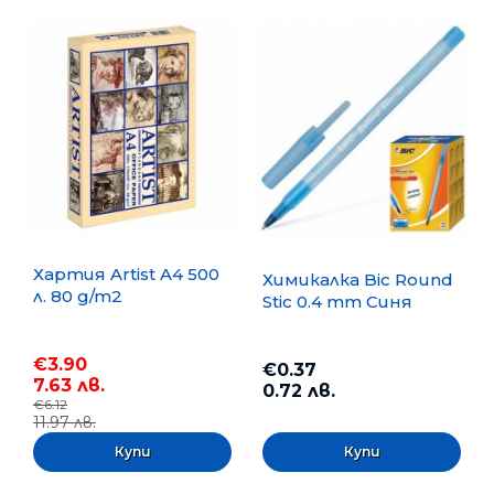
Хартия Artist A4 500
Химикалка Bic Round
л. 80 g/m2
Stic 0.4 mm Синя
€3.90
€0.37
7.63 лв.
0.72 лв.
€6.12
11.97 лв.