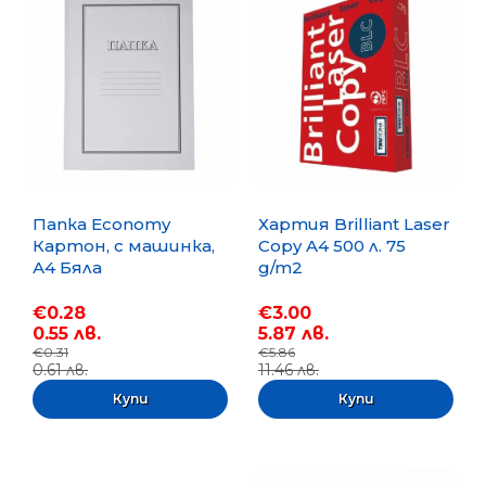
Папка Economy
Хартия Brilliant Laser
Картон, с машинка,
Copy A4 500 л. 75
А4 Бяла
g/m2
€0.28
€3.00
0.55 лв.
5.87 лв.
€0.31
€5.86
0.61 лв.
11.46 лв.