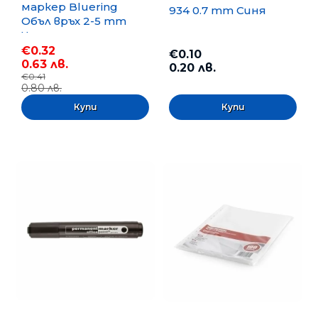
маркер Bluering
934 0.7 mm Синя
Объл връх 2-5 mm
Черен
€0.32
€0.10
0.63 лв.
0.20 лв.
€0.41
0.80 лв.