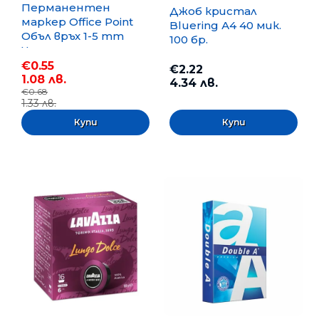
Перманентен
Джоб кристал
маркер Office Point
Bluering А4 40 мик.
Объл връх 1-5 mm
100 бр.
Черен
€0.55
€2.22
1.08 лв.
4.34 лв.
€0.68
1.33 лв.