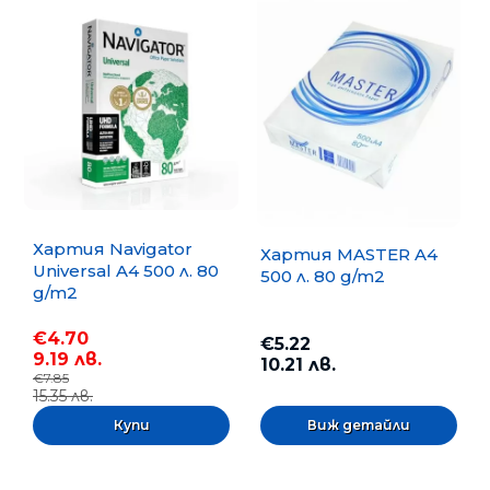
Хартия Navigator
Хартия MASTER A4
Universal A4 500 л. 80
500 л. 80 g/m2
g/m2
€4.70
€5.22
9.19 лв.
10.21 лв.
€7.85
15.35 лв.
Виж детайли