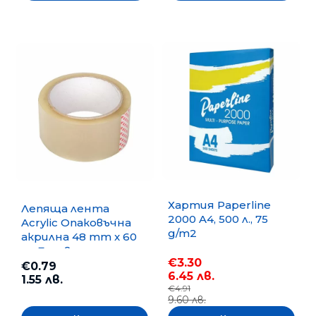
Хартия Paperline
Лепяща лента
2000 A4, 500 л., 75
Acrylic Опаковъчна
g/m2
акрилна 48 mm x 60
m, Безцветна
€3.30
€0.79
6.45 лв.
1.55 лв.
€4.91
9.60 лв.