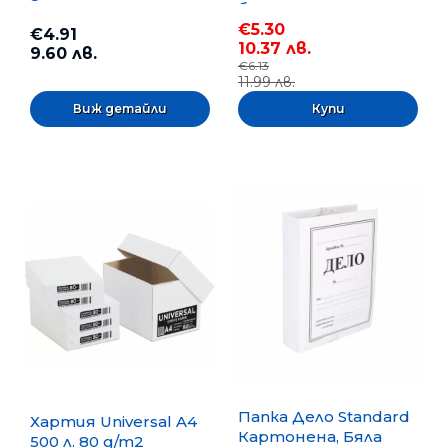
бр.
€5.30
€4.91
10.37 лв.
9.60 лв.
€6.13
11.99 лв.
Виж детайли
Папка Дело Standard
Хартия Universal A4
Картонена, Бяла
500 л. 80 g/m2