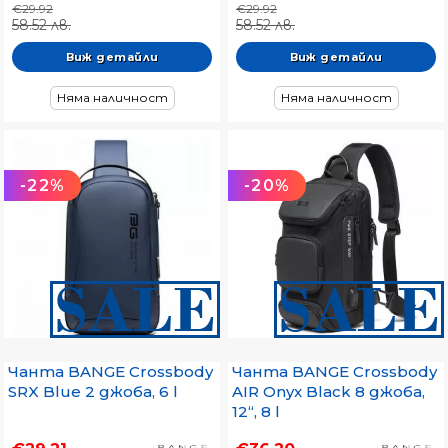
€29.92
€29.92
58.52 лв.
58.52 лв.
Виж детайли
Виж детайли
Няма наличност
Няма наличност
-22%
-20%
Чанта BANGE Crossbody
Чанта BANGE Crossbody
SRX Blue 2 джоба, 6 l
AIR Onyx Black 8 джоба,
12“, 8 l