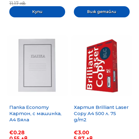
11.17 лв.
Виж детайли
Папка Economy
Хартия Brilliant Laser
Картон, с машинка,
Copy A4 500 л. 75
А4 Бяла
g/m2
€0.28
€3.00
0.55 лв.
5.87 лв.