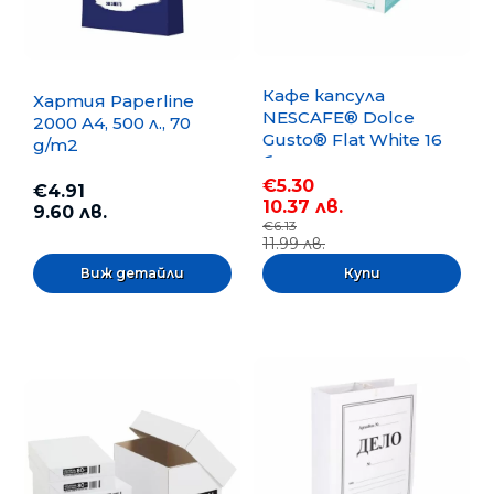
Кафе капсула
Хартия Paperline
NESCAFE® Dolce
2000 A4, 500 л., 70
Gusto® Flat White 16
g/m2
бр.
€5.30
€4.91
10.37 лв.
9.60 лв.
€6.13
11.99 лв.
Виж детайли