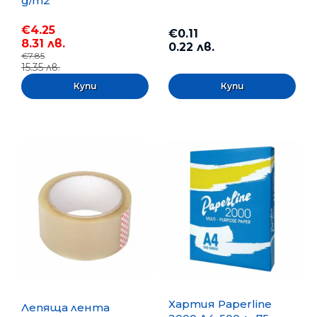
g/m2
€4.25
€0.11
8.31 лв.
0.22 лв.
€7.85
15.35 лв.
Хартия Paperline
Лепяща лента