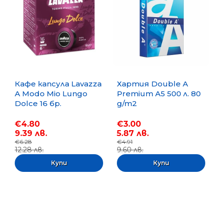
Кафе капсула Lavazza
Хартия Double A
A Modo Mio Lungo
Premium A5 500 л. 80
Dolce 16 бр.
g/m2
€4.80
€3.00
9.39 лв.
5.87 лв.
€6.28
€4.91
12.28 лв.
9.60 лв.