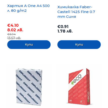
Хартия A One A4 500
Химикалка Faber-
л. 80 g/m2
Castell 1425 Fine 0.7
mm Синя
€4.10
€0.91
8.02 лв.
1.78 лв.
€6.94
13.57 лв.