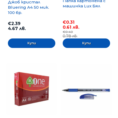
Папка картонена с
Джоб кристал
машинка Lux Бял
Bluering А4 50 мик.
100 бр.
€0.31
€2.39
0.61 лв.
4.67 лв.
€0.40
0.78 лв.