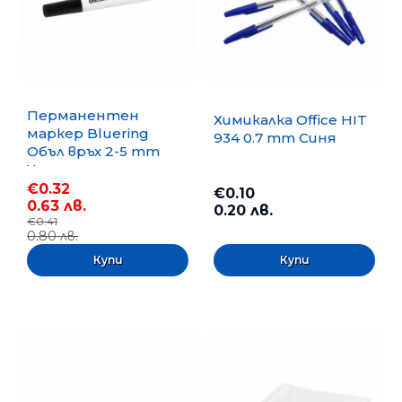
Перманентен
Химикалка Office HIT
маркер Bluering
934 0.7 mm Синя
Объл връх 2-5 mm
Черен
€0.32
€0.10
0.63 лв.
0.20 лв.
€0.41
0.80 лв.