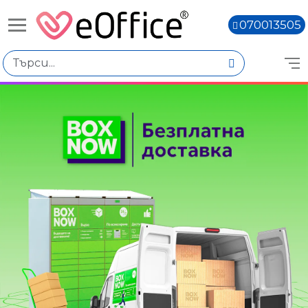
070013505
Избери по
Цена
€23.01 - €25.00
€27.03 - €29.02
€29.04 - €31.03
€35.07 - €37.06
Количество
Наличен
Книги,
Няма наличност
Color: