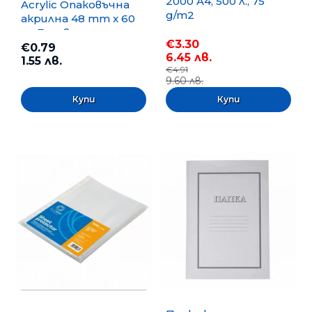
2000 A4, 500 л., 75
Acrylic Опаковъчна
g/m2
акрилна 48 mm x 60
m, Безцветна
€3.30
€0.79
6.45 лв.
1.55 лв.
€4.91
9.60 лв.