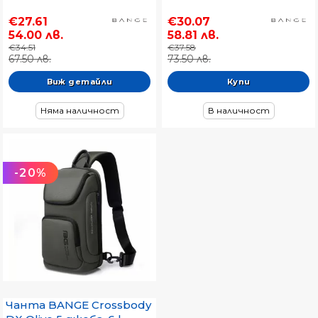
€27.61
€30.07
54.00 лв.
58.81 лв.
€34.51
€37.58
67.50 лв.
73.50 лв.
Виж детайли
Няма наличност
В наличност
-20%
Чанта BANGE Crossbody