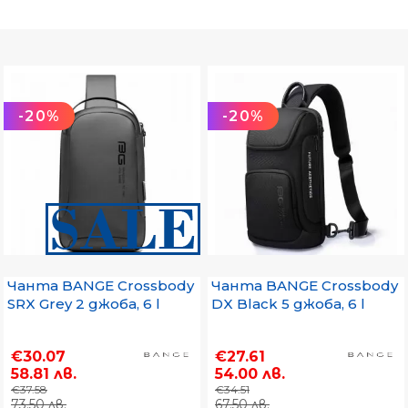
-20%
-20%
Чанта BANGE Crossbody
Чанта BANGE Crossbody
SRX Grey 2 джоба, 6 l
DX Black 5 джоба, 6 l
€30.07
€27.61
58.81 лв.
54.00 лв.
€37.58
€34.51
73.50 лв.
67.50 лв.