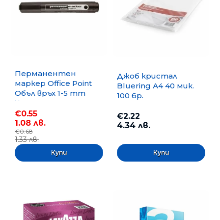
Перманентен
Джоб кристал
маркер Office Point
Bluering А4 40 мик.
Объл връх 1-5 mm
100 бр.
Черен
€0.55
€2.22
1.08 лв.
4.34 лв.
€0.68
1.33 лв.