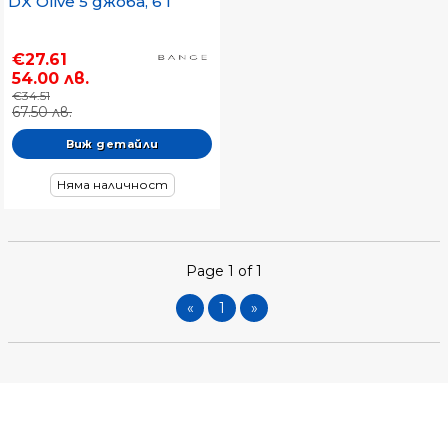
DX Olive 5 джоба, 6 l
€27.61
54.00 лв.
€34.51
67.50 лв.
Виж детайли
Няма наличност
Page 1 of 1
«
1
»