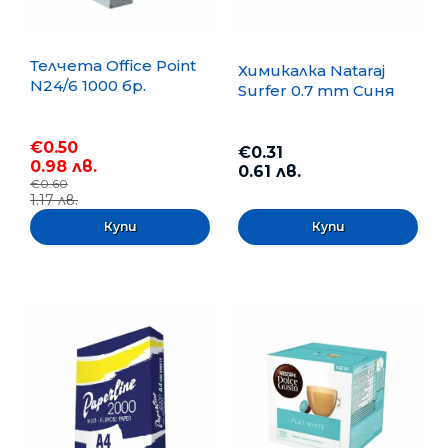
Телчета Office Point
Химикалка Nataraj
N24/6 1000 бр.
Surfer 0.7 mm Синя
€0.50
€0.31
0.98 лв.
0.61 лв.
€0.60
1.17 лв.