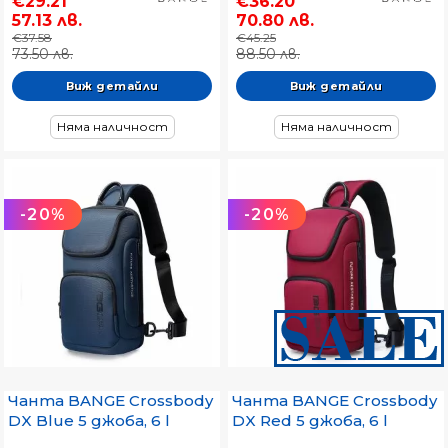
€29.21
€36.20
57.13 лв.
70.80 лв.
€37.58
€45.25
73.50 лв.
88.50 лв.
Виж детайли
Виж детайли
Няма наличност
Няма наличност
-20%
-20%
Чанта BANGE Crossbody
Чанта BANGE Crossbody
DX Blue 5 джоба, 6 l
DX Red 5 джоба, 6 l