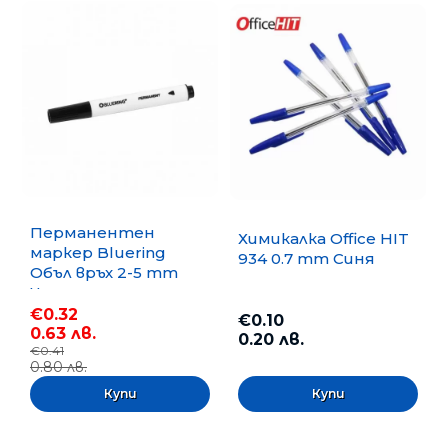
Перманентен
Химикалка Office HIT
маркер Bluering
934 0.7 mm Синя
Объл връх 2-5 mm
Черен
€0.32
€0.10
0.63 лв.
0.20 лв.
€0.41
0.80 лв.