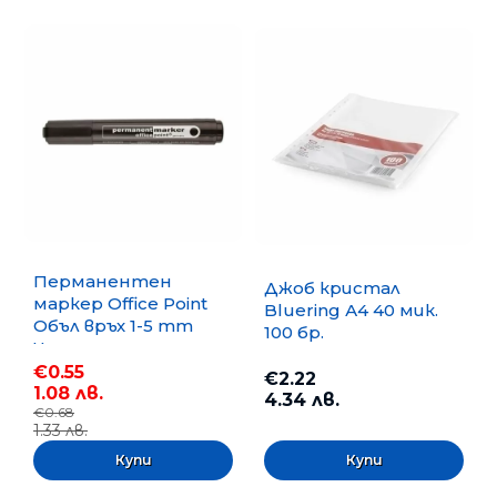
Перманентен
Джоб кристал
маркер Office Point
Bluering А4 40 мик.
Объл връх 1-5 mm
100 бр.
Черен
€0.55
€2.22
1.08 лв.
4.34 лв.
€0.68
1.33 лв.