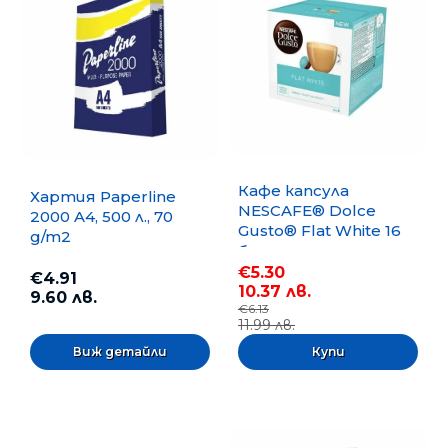
Кафе капсула
Хартия Paperline
NESCAFE® Dolce
2000 A4, 500 л., 70
Gusto® Flat White 16
g/m2
бр.
€5.30
€4.91
10.37 лв.
9.60 лв.
€6.13
11.99 лв.
Виж детайли