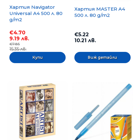
Хартия Navigator
Хартия MASTER A4
Universal A4 500 л. 80
500 л. 80 g/m2
g/m2
€4.70
€5.22
9.19 лв.
10.21 лв.
€7.85
15.35 лв.
Виж детайли