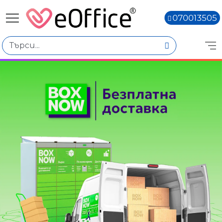
070013505
Избери по
Цена
€40.01 - €50.00
€50.02 - €60.01
€60.03 - €70.02
Количество
Наличен
Няма наличност
Книги,
For:
Men
Women