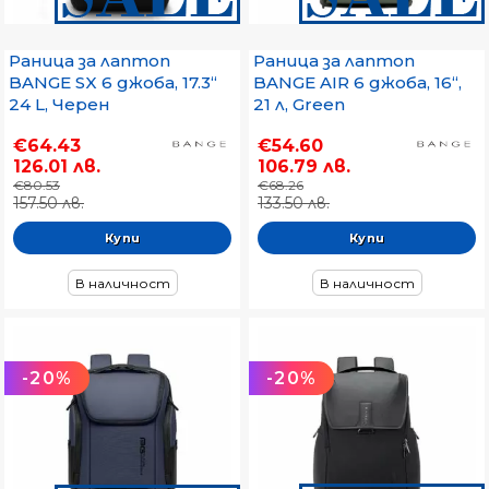
Раница за лаптоп
Раница за лаптоп
BANGE SX 6 джоба, 17.3“
BANGE AIR 6 джоба, 16“,
24 L, Черен
21 л, Green
€64.43
€54.60
126.01 лв.
106.79 лв.
€80.53
€68.26
157.50 лв.
133.50 лв.
В наличност
В наличност
-20%
-20%