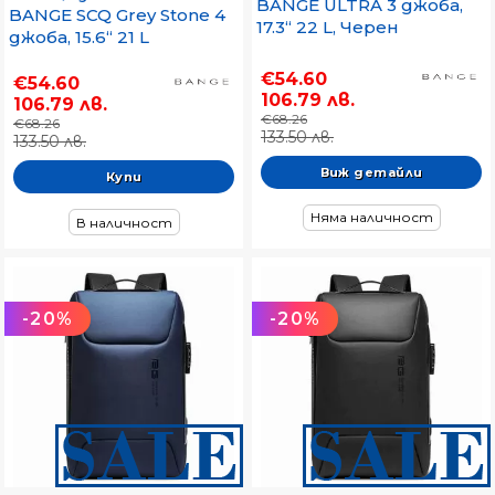
BANGE ULTRA 3 джоба,
BANGE SCQ Grey Stone 4
17.3“ 22 L, Черен
джоба, 15.6“ 21 L
€54.60
€54.60
106.79 лв.
106.79 лв.
€68.26
€68.26
133.50 лв.
133.50 лв.
Виж детайли
Няма наличност
В наличност
-20%
-20%