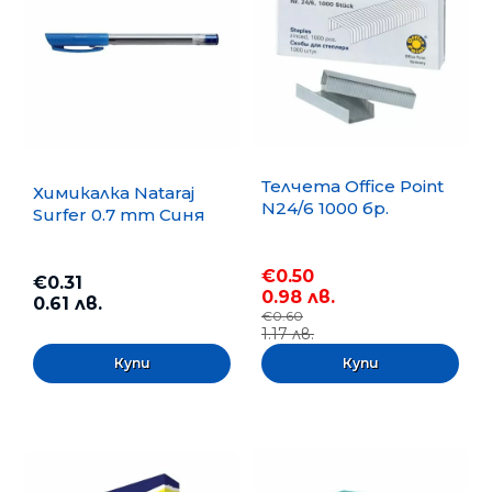
Телчета Office Point
Химикалка Nataraj
N24/6 1000 бр.
Surfer 0.7 mm Синя
€0.50
€0.31
0.98 лв.
0.61 лв.
€0.60
1.17 лв.