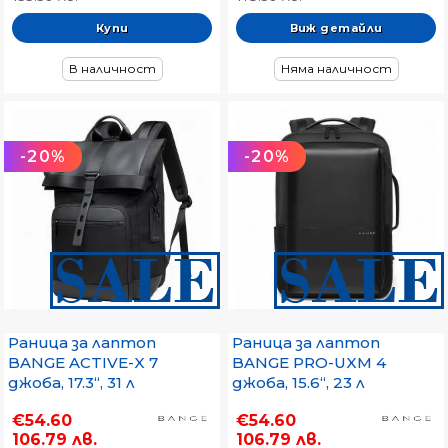
Виж детайли
В наличност
Няма наличност
-20%
-20%
Раница за лаптоп
Раница за лаптоп
BANGE ACTIVE-X 7
BANGE PRO-UXM 4
джоба, 17.3“, 31 л
джоба, 15.6“, 23 л
€54.60
€54.60
106.79 лв.
106.79 лв.