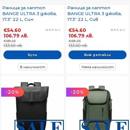
Раница за лаптоп
Раница за лаптоп
BANGE ULTRA 3 джоба,
BANGE ULTRA 3 джоба,
17.3“ 22 L, Син
17.3“ 22 L, Сив
€54.60
€54.60
106.79 лв.
106.79 лв.
€68.26
€68.26
133.50 лв.
133.50 лв.
Виж детайли
В наличност
Няма наличност
-20%
-20%