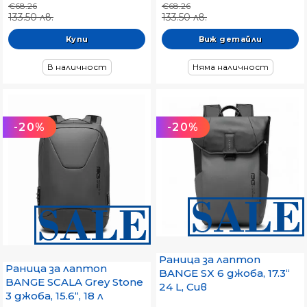
€68.26
€68.26
133.50 лв.
133.50 лв.
Виж детайли
В наличност
Няма наличност
-20%
-20%
Раница за лаптоп
Раница за лаптоп
BANGE SX 6 джоба, 17.3“
BANGE SCALA Grey Stone
24 L, Сив
3 джоба, 15.6“, 18 л