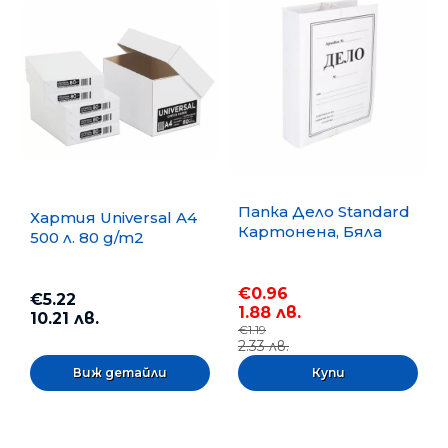
Папка Дело Standard
Хартия Universal A4
Картонена, Бяла
500 л. 80 g/m2
€0.96
€5.22
1.88 лв.
10.21 лв.
€1.19
2.33 лв.
Виж детайли