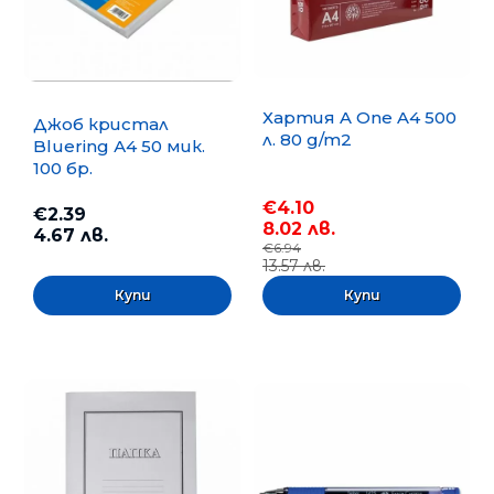
Хартия A One A4 500
Джоб кристал
л. 80 g/m2
Bluering А4 50 мик.
100 бр.
€4.10
€2.39
8.02 лв.
4.67 лв.
€6.94
13.57 лв.