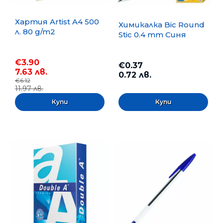
Хартия Artist A4 500
Химикалка Bic Round
л. 80 g/m2
Stic 0.4 mm Синя
€3.90
€0.37
7.63 лв.
0.72 лв.
€6.12
11.97 лв.