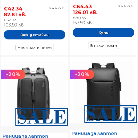
€64.43
€42.34
126.01 лв.
82.81 лв.
€80.53
€52.92
157.50 лв.
103.50 лв.
Виж детайли
В наличност
Няма наличност
-20%
-20%
Раница за лаптоп
Раница за лаптоп