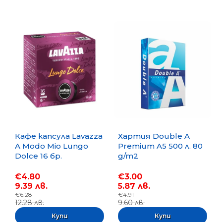
Кафе капсула Lavazza
Хартия Double A
A Modo Mio Lungo
Premium A5 500 л. 80
Dolce 16 бр.
g/m2
€4.80
€3.00
9.39 лв.
5.87 лв.
€6.28
€4.91
12.28 лв.
9.60 лв.