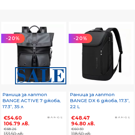
-20%
-20%
Раница за лаптоп
Раница за лаптоп
BANGE ACTIVE 7 джоба,
BANGE DX 6 джоба, 17.3“,
17.3“, 35 л
22 L
€54.60
€48.47
106.79 лв.
94.80 лв.
€68.26
€60.59
133.50 лв.
118.50 лв.