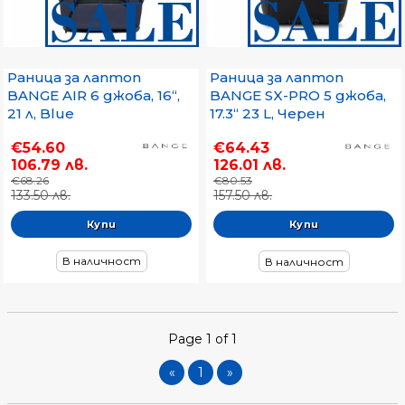
Раница за лаптоп
Раница за лаптоп
BANGE AIR 6 джоба, 16“,
BANGE SX-PRO 5 джоба,
21 л, Blue
17.3“ 23 L, Черен
€54.60
€64.43
106.79 лв.
126.01 лв.
€68.26
€80.53
133.50 лв.
157.50 лв.
В наличност
В наличност
Page 1 of 1
«
1
»