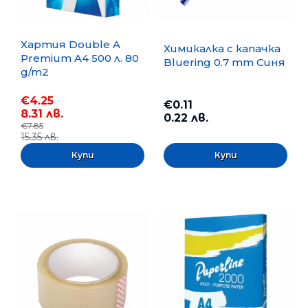
Хартия Double A
Химикалка с капачка
Premium A4 500 л. 80
Bluering 0.7 mm Синя
g/m2
€4.25
€0.11
8.31 лв.
0.22 лв.
€7.85
15.35 лв.