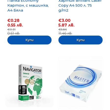
Папка Economy
Хартия Brilliant Laser
Картон, с машинка,
Copy A4 500 л. 75
А4 Бяла
g/m2
€0.28
€3.00
0.55 лв.
5.87 лв.
€0.31
€5.86
0.61 лв.
11.46 лв.