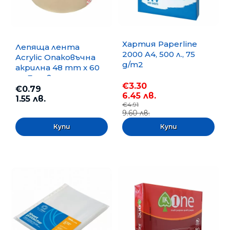
Хартия Paperline
Лепяща лента
2000 A4, 500 л., 75
Acrylic Опаковъчна
g/m2
акрилна 48 mm x 60
m, Безцветна
€3.30
€0.79
6.45 лв.
1.55 лв.
€4.91
9.60 лв.