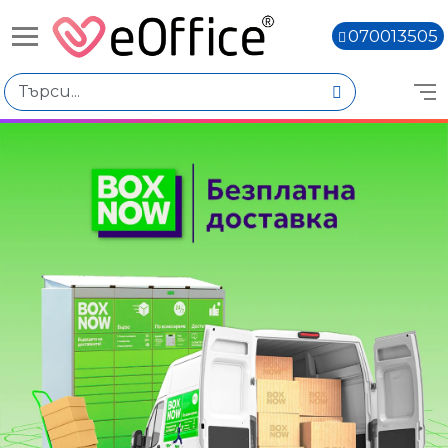
070013505
Избери по
Цена
€0.00 - €10.00
€10.01 - €20.00
€20.02 - €30.01
Марка
Color Copy
DNS
Книги,
Navigator
Xerox
Тип продукт
Бели копирни хартии и картони