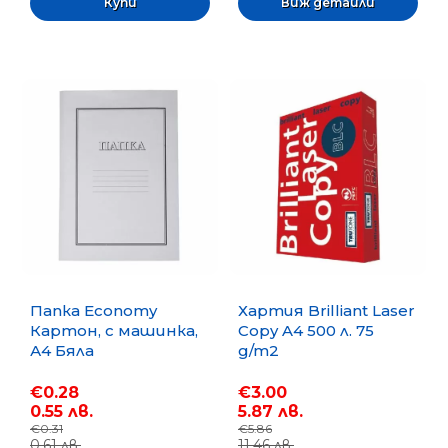
Виж детайли
Папка Economy
Хартия Brilliant Laser
Картон, с машинка,
Copy A4 500 л. 75
А4 Бяла
g/m2
€0.28
€3.00
0.55 лв.
5.87 лв.
€0.31
€5.86
0.61 лв.
11.46 лв.