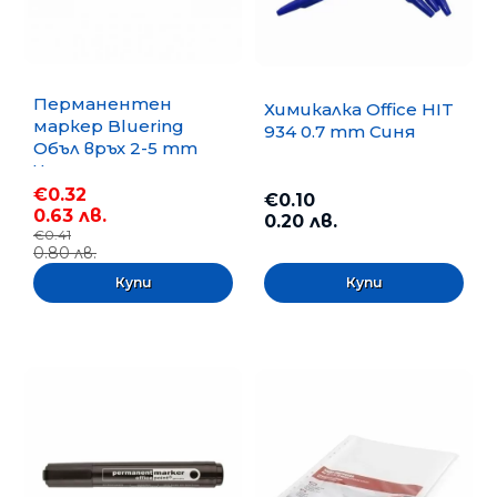
Перманентен
Химикалка Office HIT
маркер Bluering
934 0.7 mm Синя
Объл връх 2-5 mm
Черен
€0.32
€0.10
0.63 лв.
0.20 лв.
€0.41
0.80 лв.