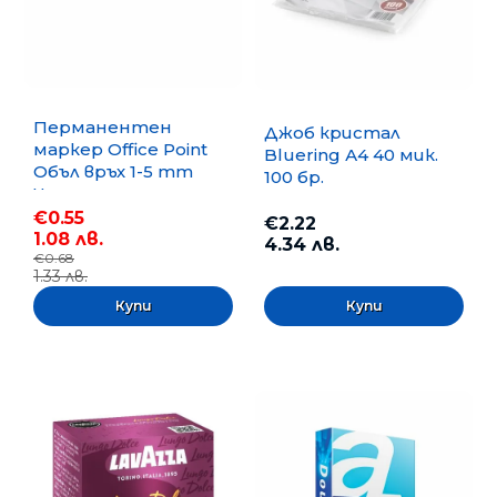
Перманентен
Джоб кристал
маркер Office Point
Bluering А4 40 мик.
Объл връх 1-5 mm
100 бр.
Черен
€0.55
€2.22
1.08 лв.
4.34 лв.
€0.68
1.33 лв.