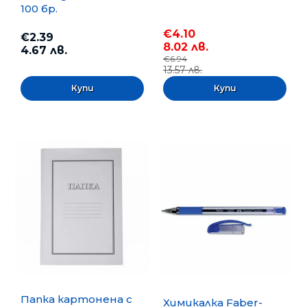
100 бр.
€4.10
€2.39
8.02 лв.
4.67 лв.
€6.94
13.57 лв.
Папка картонена с
Химикалка Faber-