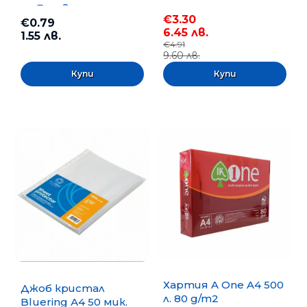
m, Безцветна
€3.30
€0.79
6.45 лв.
1.55 лв.
€4.91
9.60 лв.
Хартия A One A4 500
Джоб кристал
л. 80 g/m2
Bluering А4 50 мик.