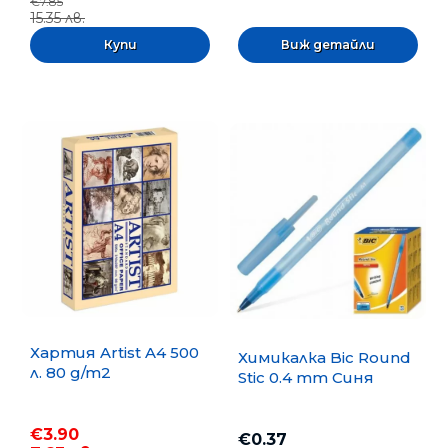
€7.85
15.35 лв.
Виж детайли
Хартия Artist A4 500
Химикалка Bic Round
л. 80 g/m2
Stic 0.4 mm Синя
€3.90
€0.37