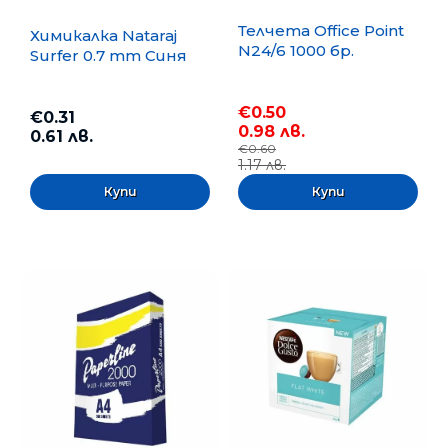
Телчета Office Point
Химикалка Nataraj
N24/6 1000 бр.
Surfer 0.7 mm Синя
€0.50
€0.31
0.98 лв.
0.61 лв.
€0.60
1.17 лв.