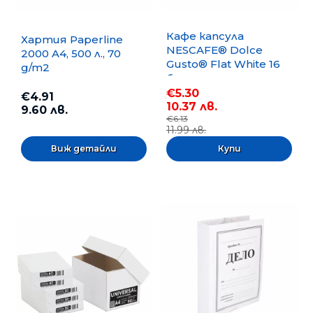
Кафе капсула
Хартия Paperline
NESCAFE® Dolce
2000 A4, 500 л., 70
Gusto® Flat White 16
g/m2
бр.
€5.30
€4.91
10.37 лв.
9.60 лв.
€6.13
11.99 лв.
Виж детайли