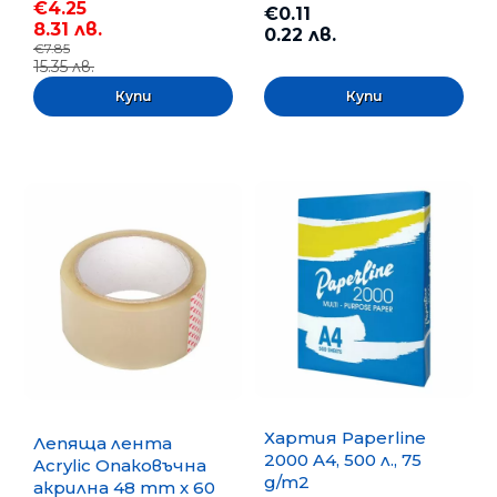
€4.25
€0.11
8.31 лв.
0.22 лв.
€7.85
15.35 лв.
Хартия Paperline
Лепяща лента
2000 A4, 500 л., 75
Acrylic Опаковъчна
g/m2
акрилна 48 mm x 60