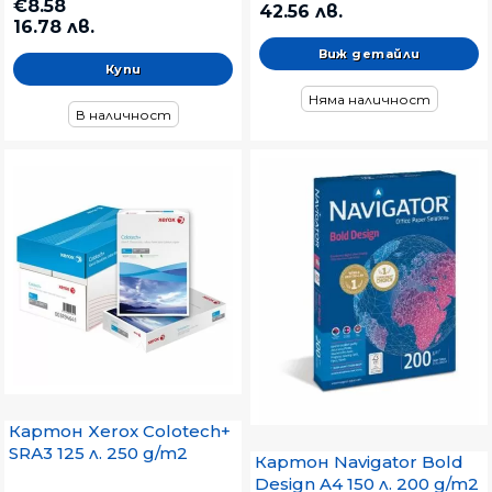
€8.58
42.56 лв.
16.78 лв.
Виж детайли
Няма наличност
В наличност
Картон Xerox Colotech+
SRА3 125 л. 250 g/m2
Картон Navigator Bold
Design A4 150 л. 200 g/m2