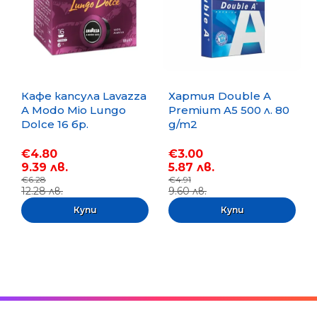
Кафе капсула Lavazza
Хартия Double A
A Modo Mio Lungo
Premium A5 500 л. 80
Dolce 16 бр.
g/m2
€4.80
€3.00
9.39 лв.
5.87 лв.
€6.28
€4.91
12.28 лв.
9.60 лв.