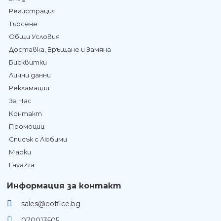
Регистрация
Търсене
Общи Условия
Доставка, Връщане и Замяна
Бисквитки
Лични данни
Рекламации
За Нас
Контакт
Промоции
Списък с Любими
Марки
Lavazza
Информация за контакт
sales@eoffice.bg
070013505