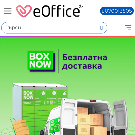
070013505
Избери по
Цена
€90.01 - €110.00
€110.02 - €130.01
€150.04 - €170.03
Количество
Наличен
Няма наличност
Книги,