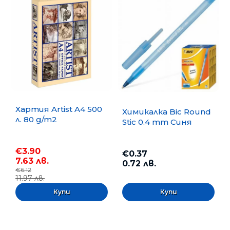
Хартия Artist A4 500
Химикалка Bic Round
л. 80 g/m2
Stic 0.4 mm Синя
€3.90
€0.37
7.63 лв.
0.72 лв.
€6.12
11.97 лв.