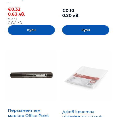
Черен
€0.32
€0.10
0.63 лв.
0.20 лв.
€0.41
0.80 лв.
Перманентен
Джоб кристал
маркер Office Point
Bluering А4 40 мик.