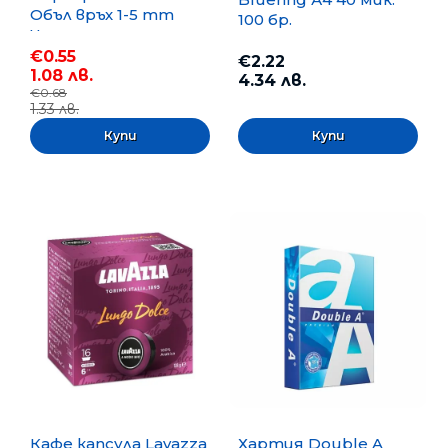
Объл връх 1-5 mm
100 бр.
Черен
€0.55
€2.22
1.08 лв.
4.34 лв.
€0.68
1.33 лв.
Кафе капсула Lavazza
Хартия Double A