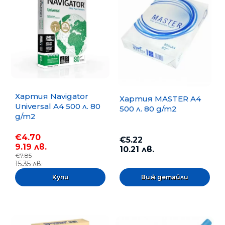
Хартия Navigator
Хартия MASTER A4
Universal A4 500 л. 80
500 л. 80 g/m2
g/m2
€4.70
€5.22
9.19 лв.
10.21 лв.
€7.85
15.35 лв.
Виж детайли