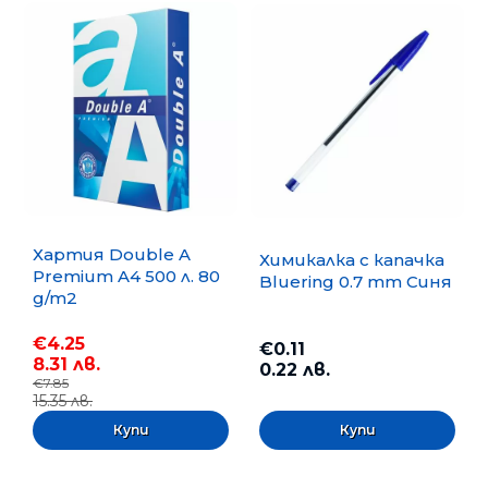
Хартия Double A
Химикалка с капачка
Premium A4 500 л. 80
Bluering 0.7 mm Синя
g/m2
€4.25
€0.11
8.31 лв.
0.22 лв.
€7.85
15.35 лв.