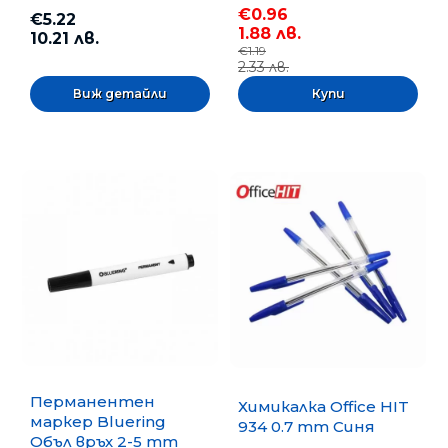
€0.96
€5.22
1.88 лв.
10.21 лв.
€1.19
2.33 лв.
Виж детайли
Перманентен
Химикалка Office HIT
маркер Bluering
934 0.7 mm Синя
Объл връх 2-5 mm