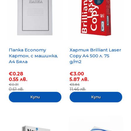
Папка Economy
Хартия Brilliant Laser
Картон, с машинка,
Copy A4 500 л. 75
А4 Бяла
g/m2
€0.28
€3.00
0.55 лв.
5.87 лв.
€0.31
€5.86
0.61 лв.
11.46 лв.