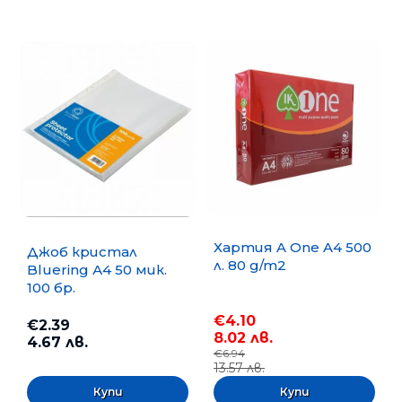
Хартия A One A4 500
Джоб кристал
л. 80 g/m2
Bluering А4 50 мик.
100 бр.
€4.10
€2.39
8.02 лв.
4.67 лв.
€6.94
13.57 лв.