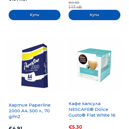
€0.60
1.17 лв.
Кафе капсула
Хартия Paperline
NESCAFE® Dolce
2000 A4, 500 л., 70
Gusto® Flat White 16
g/m2
бр.
€5.30
€4.91