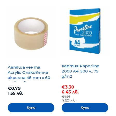
Хартия Paperline
Лепяща лента
2000 A4, 500 л., 75
Acrylic Опаковъчна
g/m2
акрилна 48 mm x 60
m, Безцветна
€3.30
€0.79
6.45 лв.
1.55 лв.
€4.91
9.60 лв.