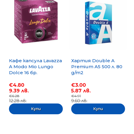
Кафе капсула Lavazza
Хартия Double A
A Modo Mio Lungo
Premium A5 500 л. 80
Dolce 16 бр.
g/m2
€4.80
€3.00
9.39 лв.
5.87 лв.
€6.28
€4.91
12.28 лв.
9.60 лв.