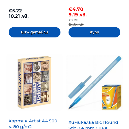
€4.70
€5.22
9.19 лв.
10.21 лв.
€7.85
15.35 лв.
Виж детайли
Хартия Artist A4 500
Химикалка Bic Round
л. 80 g/m2
Stic 0.4 mm Синя