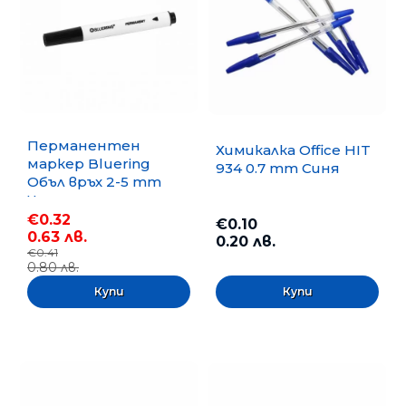
Перманентен
Химикалка Office HIT
маркер Bluering
934 0.7 mm Синя
Объл връх 2-5 mm
Черен
€0.32
€0.10
0.63 лв.
0.20 лв.
€0.41
0.80 лв.