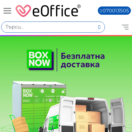
070013505
Избери по
Цена
€0.00 - €20.00
€20.01 - €40.00
€100.05 - €120.04
Количество
Наличен
Няма наличност
Книги,