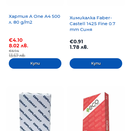
Хартия A One A4 500
Химикалка Faber-
л. 80 g/m2
Castell 1425 Fine 0.7
mm Синя
€4.10
€0.91
8.02 лв.
1.78 лв.
€6.94
13.57 лв.