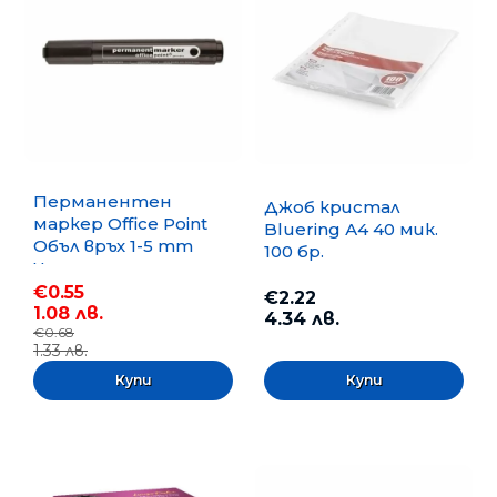
Перманентен
Джоб кристал
маркер Office Point
Bluering А4 40 мик.
Объл връх 1-5 mm
100 бр.
Черен
€0.55
€2.22
1.08 лв.
4.34 лв.
€0.68
1.33 лв.