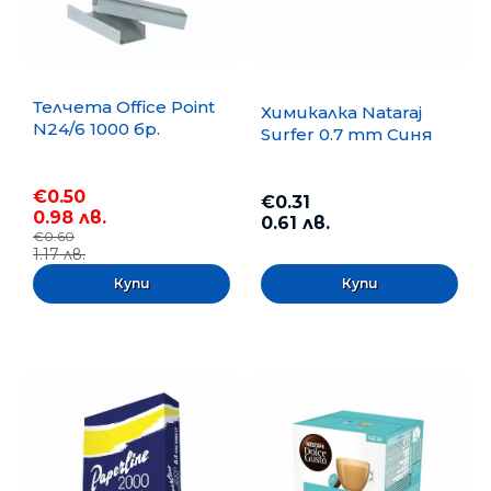
Телчета Office Point
Химикалка Nataraj
N24/6 1000 бр.
Surfer 0.7 mm Синя
€0.50
€0.31
0.98 лв.
0.61 лв.
€0.60
1.17 лв.