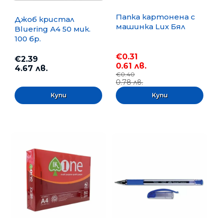
Папка картонена с
Джоб кристал
машинка Lux Бял
Bluering А4 50 мик.
100 бр.
€0.31
€2.39
0.61 лв.
4.67 лв.
€0.40
0.78 лв.