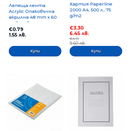
Хартия Paperline
Лепяща лента
2000 A4, 500 л., 75
Acrylic Опаковъчна
g/m2
акрилна 48 mm x 60
m, Безцветна
€3.30
€0.79
6.45 лв.
1.55 лв.
€4.91
9.60 лв.