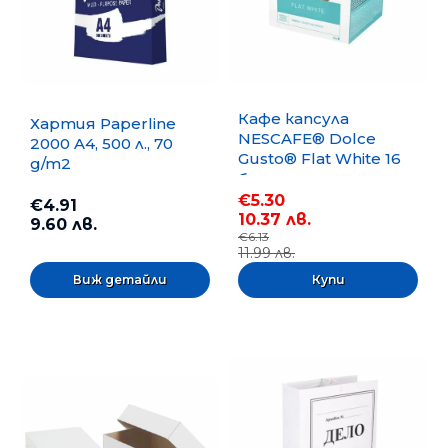
Кафе капсула
Хартия Paperline
NESCAFE® Dolce
2000 A4, 500 л., 70
Gusto® Flat White 16
g/m2
бр.
€5.30
€4.91
10.37 лв.
9.60 лв.
€6.13
11.99 лв.
Виж детайли