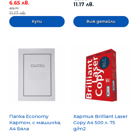
6.65 лв.
11.17 лв.
€5.71
11.17 лв.
Виж детайли
Папка Economy
Хартия Brilliant Laser
Картон, с машинка,
Copy A4 500 л. 75
А4 Бяла
g/m2