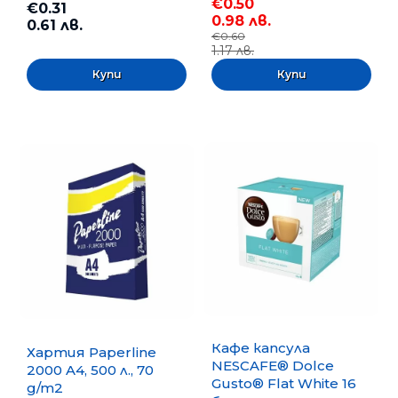
€0.50
€0.31
0.98 лв.
0.61 лв.
€0.60
1.17 лв.
Кафе капсула
Хартия Paperline
NESCAFE® Dolce
2000 A4, 500 л., 70
Gusto® Flat White 16
g/m2