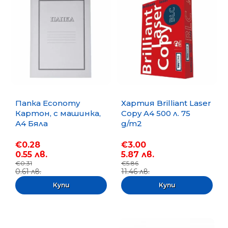
Папка Economy
Хартия Brilliant Laser
Картон, с машинка,
Copy A4 500 л. 75
А4 Бяла
g/m2
€0.28
€3.00
0.55 лв.
5.87 лв.
€0.31
€5.86
0.61 лв.
11.46 лв.