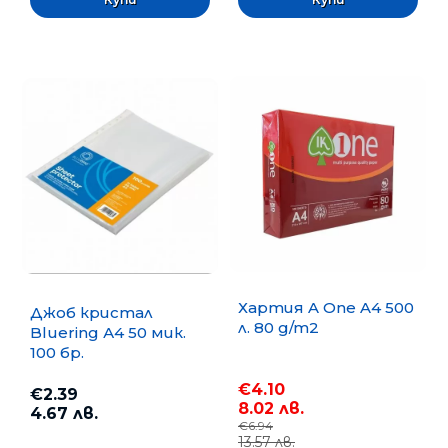
Хартия A One A4 500
Джоб кристал
л. 80 g/m2
Bluering А4 50 мик.
100 бр.
€4.10
€2.39
8.02 лв.
4.67 лв.
€6.94
13.57 лв.