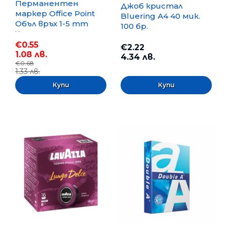
Перманентен
Джоб кристал
маркер Office Point
Bluering А4 40 мик.
Объл връх 1-5 mm
100 бр.
Черен
€0.55
€2.22
1.08 лв.
4.34 лв.
€0.68
1.33 лв.