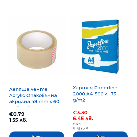
Хартия Paperline
Лепяща лента
2000 A4, 500 л., 75
Acrylic Опаковъчна
g/m2
акрилна 48 mm x 60
m, Безцветна
€3.30
€0.79
6.45 лв.
1.55 лв.
€4.91
9.60 лв.