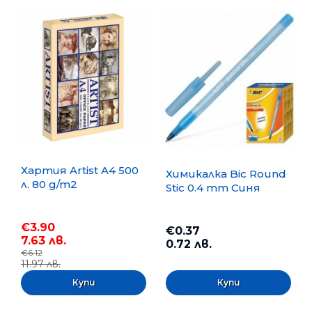
Хартия Artist A4 500
Химикалка Bic Round
л. 80 g/m2
Stic 0.4 mm Синя
€3.90
€0.37
7.63 лв.
0.72 лв.
€6.12
11.97 лв.