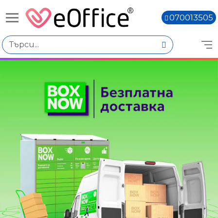
070013505
Избери по
Количество
Наличен
Няма наличност
Книги,