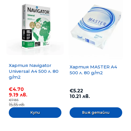
Хартия Navigator
Хартия MASTER A4
Universal A4 500 л. 80
500 л. 80 g/m2
g/m2
€4.70
€5.22
9.19 лв.
10.21 лв.
€7.85
15.35 лв.
Виж детайли