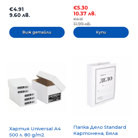
бр.
€5.30
€4.91
10.37 лв.
9.60 лв.
€6.13
11.99 лв.
Виж детайли
Папка Дело Standard
Хартия Universal A4
Картонена, Бяла
500 л. 80 g/m2