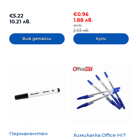
€0.96
€5.22
1.88 лв.
10.21 лв.
€1.19
2.33 лв.
Виж детайли
Перманентен
Химикалка Office HIT