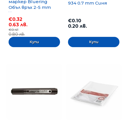
маркер Bluering
934 0.7 mm Синя
Объл връх 2-5 mm
Черен
€0.32
€0.10
0.63 лв.
0.20 лв.
€0.41
0.80 лв.