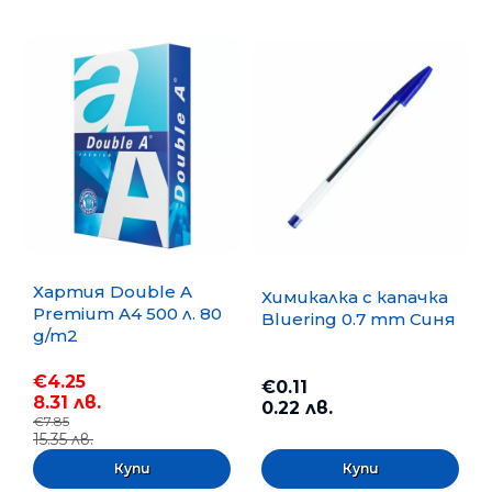
Хартия Double A
Химикалка с капачка
Premium A4 500 л. 80
Bluering 0.7 mm Синя
g/m2
€4.25
€0.11
8.31 лв.
0.22 лв.
€7.85
15.35 лв.