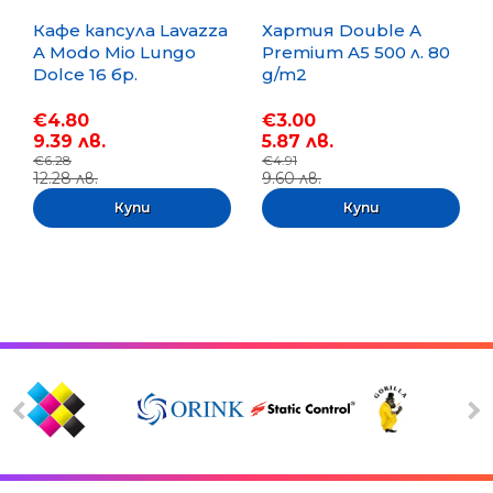
Кафе капсула Lavazza
Хартия Double A
A Modo Mio Lungo
Premium A5 500 л. 80
Dolce 16 бр.
g/m2
€4.80
€3.00
9.39 лв.
5.87 лв.
€6.28
€4.91
12.28 лв.
9.60 лв.