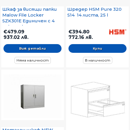
Шкаф за висящи папки
Шредер HSM Pure 320
Malow File Locker
S14 14 листа, 25 l
SZK301E Единичен с 4
чекмеджета,
€479.09
€394.80
41.5x63x128.5 cm, Сив
937.02 лв.
772.16 лв.
Виж детайли
Няма наличност
В наличност
Метален шкаф NEW