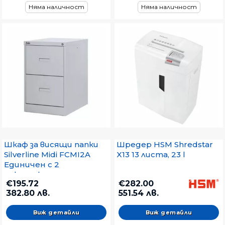
Няма наличност
Няма наличност
Шкаф за висящи папки
Шредер HSM Shredstar
Silverline Midi FCMI2A
X13 13 листа, 23 l
Единичен с 2
чекмеджета,
€195.72
€282.00
39.8x62.2x71.1 cm, Сив
382.80 лв.
551.54 лв.
Виж детайли
Виж детайли