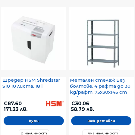
Наличен
Няма наличност
Категория
Шредери
Сейфове, Каси
Шкафове за архивиране
Архивиране на папки
Стелажи
Табла за ключове
Шредер HSM Shredstar
Метален стелаж Без
S10 10 листа, 18 l
болтове, 4 рафта до 30
kg/рафт, 75х30х145 cm
Сив
€87.60
€30.06
171.33 лв.
58.79 лв.
Виж детайли
В наличност
Няма наличност