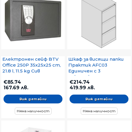
Електронен сейф BTV
Шкаф за висящи папки
Office 250P 35x25x25 cm,
Практик AFC03
21.8 l, 11.5 kg Сив
Единичен с 3
чекмеджета,
€85.74
€214.74
46.6x63.1x102 cm, Сив
167.69 лв.
419.99 лв.
Виж детайли
Виж детайли
Няма наличност
Няма наличност