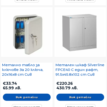
Метално табло за
Метален шкаф Silverline
ключове За 20 ключа,
FPCE40 С един рафт,
20x16x8 cm Сив
91.5x45.8x102 cm Сив
€33.74
€220.26
65.99 лв.
430.79 лв.
Виж детайли
Виж детайли
Няма наличност
Няма наличност