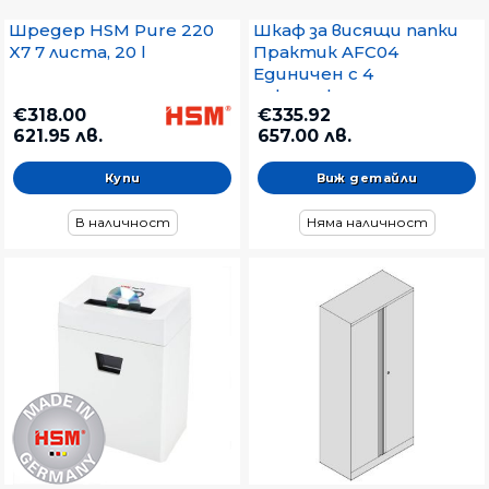
Шредер HSM Pure 220
Шкаф за висящи папки
X7 7 листа, 20 l
Практик AFC04
Единичен с 4
чекмеджета,
€318.00
€335.92
46.6x63.1x133 cm, Сив
621.95 лв.
657.00 лв.
Виж детайли
В наличност
Няма наличност