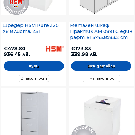
Шредер HSM Pure 320
Метален шкаф
X8 8 листа, 25 l
Практик AM 0891 С един
рафт, 91.5x45.8x83.2 cm
Сив
€478.80
€173.83
936.45 лв.
339.98 лв.
Виж детайли
В наличност
Няма наличност