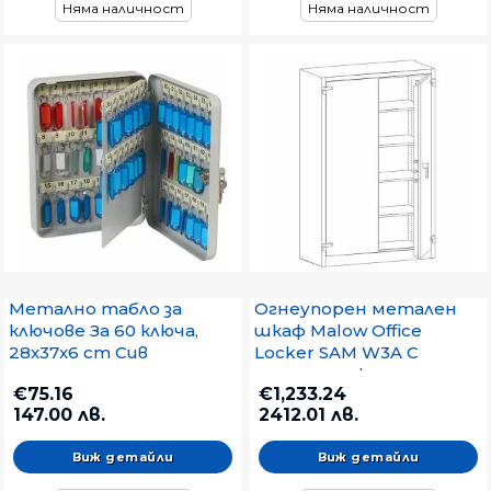
Няма наличност
Няма наличност
Метално табло за
Огнеупорен метален
ключове За 60 ключа,
шкаф Malow Office
28x37x6 cm Сив
Locker SAM W3A С
четири рафта,
€75.16
€1,233.24
126x55x195 cm
147.00 лв.
2412.01 лв.
Виж детайли
Виж детайли