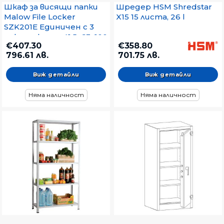
Шкаф за висящи папки
Шредер HSM Shredstar
Malow File Locker
X15 15 листа, 26 l
SZK201E Единичен с 3
чекмеджета, 41.5x63x100
€407.30
€358.80
cm, Сив
796.61 лв.
701.75 лв.
Виж детайли
Виж детайли
Няма наличност
Няма наличност