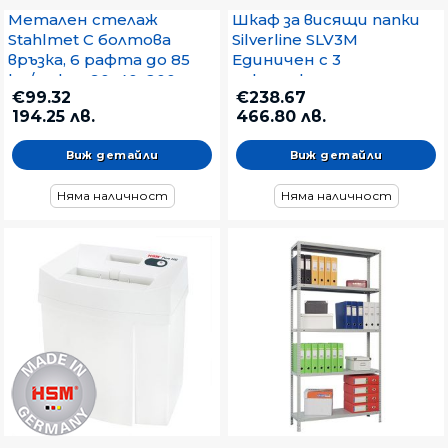
Метален стелаж
Шкаф за висящи папки
Stahlmet С болтова
Silverline SLV3M
връзка, 6 рафта до 85
Единичен с 3
kg/рафт, 90х40х200 cm
чекмеджета,
€99.32
€238.67
Бял
45.8x62.2x100.9 cm, Сив
194.25 лв.
466.80 лв.
Виж детайли
Виж детайли
Няма наличност
Няма наличност