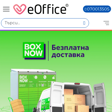
070013505
Избери по
Подкатегории
Шредери
Сейфове, Каси
Шкафове за архивиране
Архивиране на папки
Стелажи
Табла за ключове
Книги,
Цена
€0.00 - €1,000.00
€1,000.01 - €2,000.00
€2,000.02 - €3,000.01
Марка