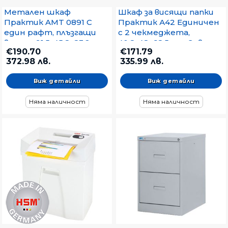
Метален шкаф
Шкаф за висящи папки
Практик AMT 0891 С
Практик А42 Единичен
един рафт, плъзгащи
с 2 чекмеджета,
врати, 91.5x45.8x83.2 cm
40.8x48x68.5 cm, Сив
€190.70
€171.79
Сив
372.98 лв.
335.99 лв.
Виж детайли
Виж детайли
Няма наличност
Няма наличност