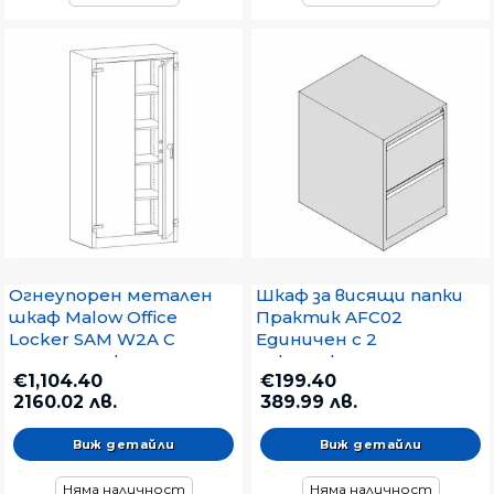
Огнеупорен метален
Шкаф за висящи папки
шкаф Malow Office
Практик AFC02
Locker SAM W2A С
Единичен с 2
четири рафта,
чекмеджета,
€1,104.40
€199.40
95x55x195 cm
46.6x63.1x71 cm, Сив
2160.02 лв.
389.99 лв.
Виж детайли
Виж детайли
Няма наличност
Няма наличност