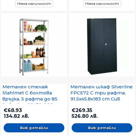
Няма наличност
Няма наличност
Метален стелаж
Метален шкаф Silverline
Stahlmet С болтова
FPCE72 С три рафта,
връзка, 5 рафта до 85
91.5x45.8x183 cm Сив
kg/рафт, 90х30х200 cm
€68.93
€269.35
Бял
134.82 лв.
526.80 лв.
Виж детайли
Виж детайли