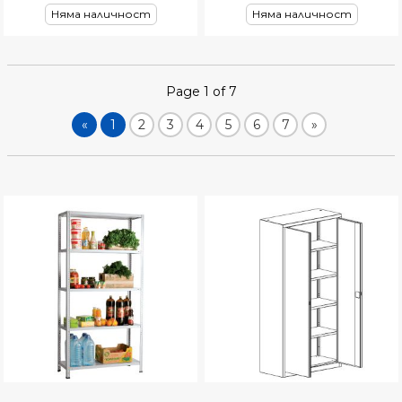
Няма наличност
Няма наличност
Page 1 of 7
«
1
2
3
4
5
6
7
»