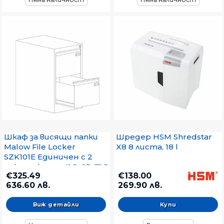
Шкаф за висящи папки
Шредер HSM Shredstar
Malow File Locker
X8 8 листа, 18 l
SZK101E Единичен с 2
чекмеджета, 41.5x63x71.5
€325.49
€138.00
cm, Сив
636.60 лв.
269.90 лв.
Виж детайли