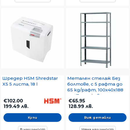
Шредер HSM Shredstar
Метален стелаж Без
X5 5 листа, 18 l
болтове, с 5 рафта до
65 kg/рафт, 100х40x188
cm Поцинкован
€102.00
€65.95
199.49 лв.
128.99 лв.
Виж детайли
В наличност
Няма наличност