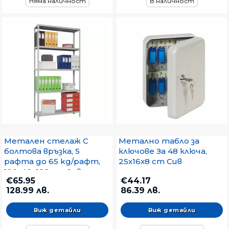
Няма наличност
В наличност
Метален стелаж С
Метално табло за
болтова връзка, 5
ключове За 48 ключа,
рафта до 65 kg/рафт,
25x16x8 cm Сив
100х40х188 cm Сив
€65.95
€44.17
128.99 лв.
86.39 лв.
Виж детайли
Виж детайли