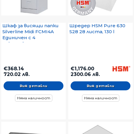
Шкаф за висящи папки
Шредер HSM Pure 630
Silverline Midi FCMI4A
S28 28 листа, 130 l
Единичен с 4
чекмеджета,
39.8x62.2x132 cm, Сив
€368.14
€1,176.00
720.02 лв.
2300.06 лв.
Виж детайли
Виж детайли
Няма наличност
Няма наличност