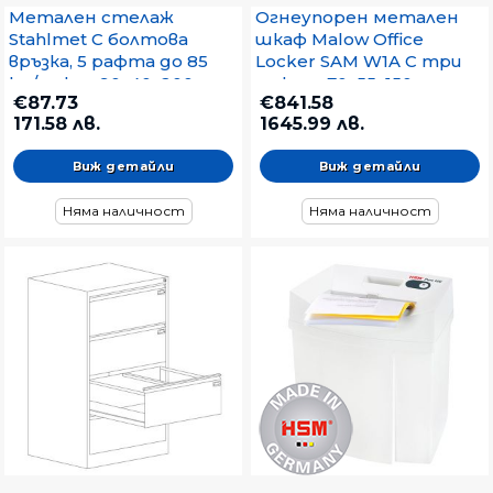
Метален стелаж
Огнеупорен метален
Stahlmet С болтова
шкаф Malow Office
връзка, 5 рафта до 85
Locker SAM W1A С три
kg/рафт, 90х40х200 cm
рафта, 70x55x150 cm
€87.73
€841.58
Бял
171.58 лв.
1645.99 лв.
Виж детайли
Виж детайли
Няма наличност
Няма наличност