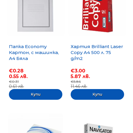
Папка Economy
Хартия Brilliant Laser
Картон, с машинка,
Copy A4 500 л. 75
А4 Бяла
g/m2
€0.28
€3.00
0.55 лв.
5.87 лв.
€0.31
€5.86
0.61 лв.
11.46 лв.