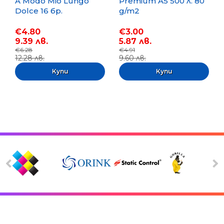
A Modo Mio Lungo
Premium A5 500 л. 80
Dolce 16 бр.
g/m2
€4.80
€3.00
9.39 лв.
5.87 лв.
€6.28
€4.91
12.28 лв.
9.60 лв.