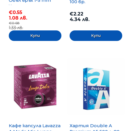
Объл връх 1-5 mm
100 бр.
Черен
€0.55
€2.22
1.08 лв.
4.34 лв.
€0.68
1.33 лв.
Кафе капсула Lavazza
Хартия Double A