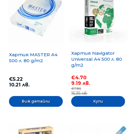
Хартия Navigator
Хартия MASTER A4
Universal A4 500 л. 80
500 л. 80 g/m2
g/m2
€4.70
€5.22
9.19 лв.
10.21 лв.
€7.85
15.35 лв.
Виж детайли