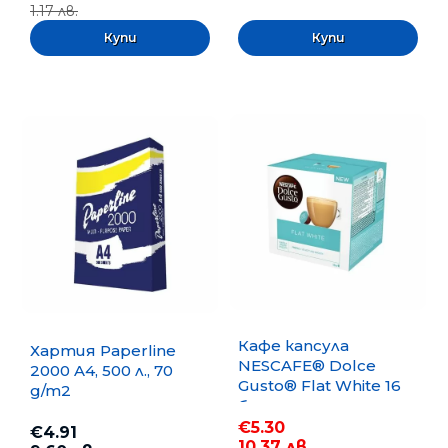
1.17 лв.
Кафе капсула
Хартия Paperline
NESCAFE® Dolce
2000 A4, 500 л., 70
Gusto® Flat White 16
g/m2
бр.
€5.30
€4.91
10.37 лв.