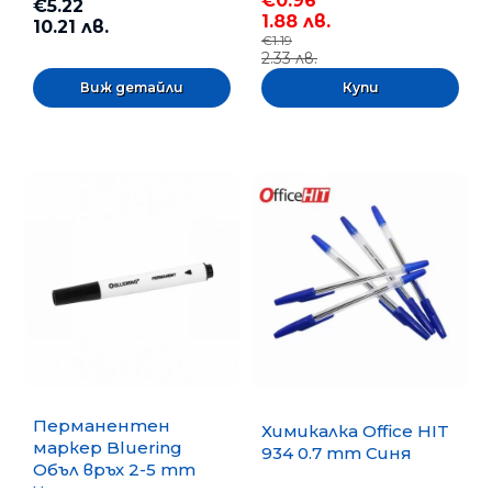
€0.96
€5.22
1.88 лв.
10.21 лв.
€1.19
2.33 лв.
Виж детайли
Перманентен
Химикалка Office HIT
маркер Bluering
934 0.7 mm Синя
Объл връх 2-5 mm
Черен