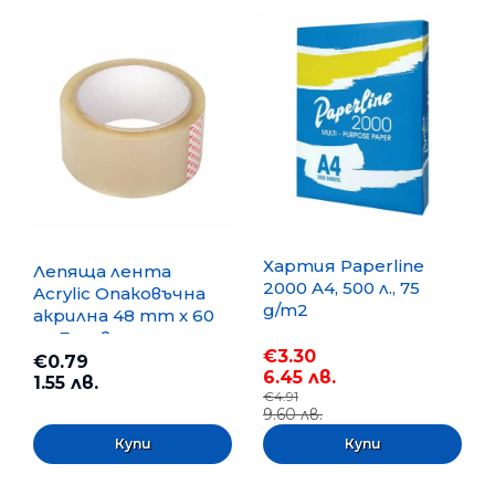
Хартия Paperline
Лепяща лента
2000 A4, 500 л., 75
Acrylic Опаковъчна
g/m2
акрилна 48 mm x 60
m, Безцветна
€3.30
€0.79
6.45 лв.
1.55 лв.
€4.91
9.60 лв.