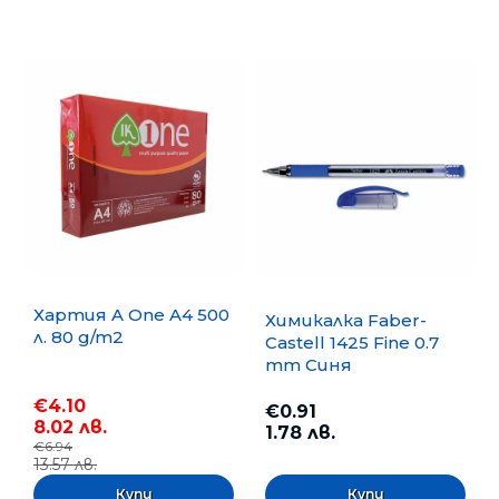
Хартия A One A4 500
Химикалка Faber-
л. 80 g/m2
Castell 1425 Fine 0.7
mm Синя
€4.10
€0.91
8.02 лв.
1.78 лв.
€6.94
13.57 лв.