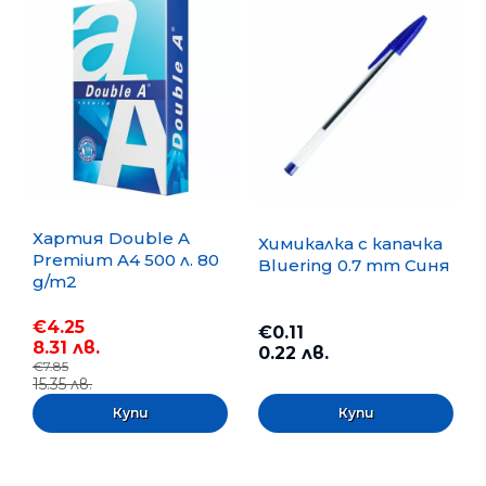
Хартия Double A
Химикалка с капачка
Premium A4 500 л. 80
Bluering 0.7 mm Синя
g/m2
€4.25
€0.11
8.31 лв.
0.22 лв.
€7.85
15.35 лв.