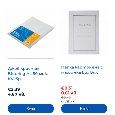
Папка картонена с
Джоб кристал
машинка Lux Бял
Bluering А4 50 мик.
100 бр.
€0.31
€2.39
0.61 лв.
4.67 лв.
€0.40
0.78 лв.