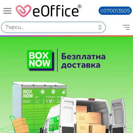
070013505
Избери по
Цена
€200.01 - €400.00
€400.02 - €600.01
€800.04 - €1,000.03
Количество
Наличен
Няма наличност
Книги,