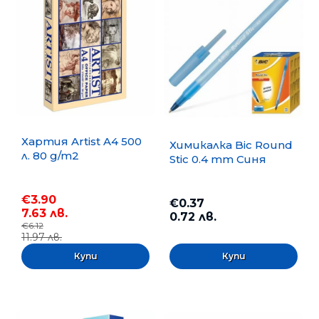
Хартия Artist A4 500
Химикалка Bic Round
л. 80 g/m2
Stic 0.4 mm Синя
€3.90
€0.37
7.63 лв.
0.72 лв.
€6.12
11.97 лв.