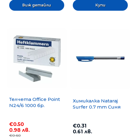
Виж детайли
Телчета Office Point
Химикалка Nataraj
N24/6 1000 бр.
Surfer 0.7 mm Синя
€0.50
€0.31
0.98 лв.
0.61 лв.
€0.60