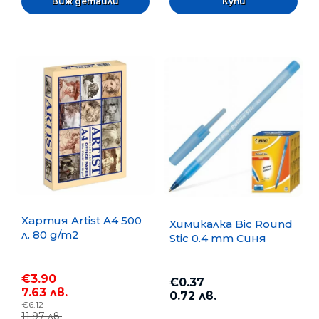
Виж детайли
Хартия Artist A4 500
Химикалка Bic Round
л. 80 g/m2
Stic 0.4 mm Синя
€3.90
€0.37
7.63 лв.
0.72 лв.
€6.12
11.97 лв.