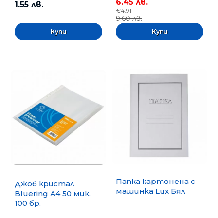
6.45 лв.
1.55 лв.
€4.91
9.60 лв.
Папка картонена с
Джоб кристал
машинка Lux Бял
Bluering А4 50 мик.
100 бр.