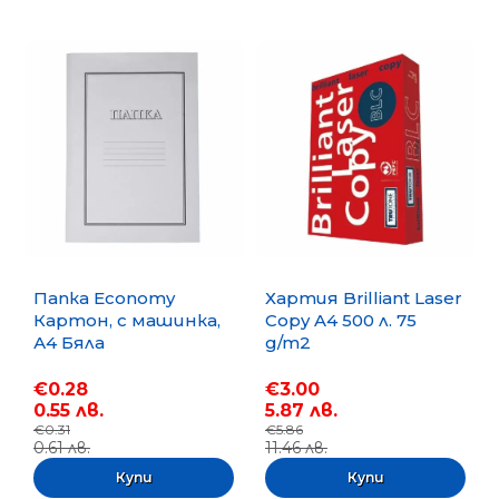
Папка Economy
Хартия Brilliant Laser
Картон, с машинка,
Copy A4 500 л. 75
А4 Бяла
g/m2
€0.28
€3.00
0.55 лв.
5.87 лв.
€0.31
€5.86
0.61 лв.
11.46 лв.