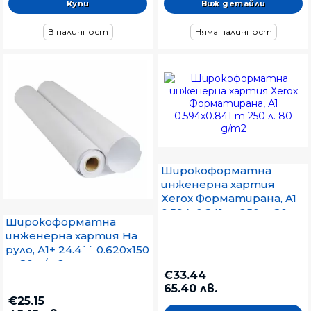
Виж детайли
В наличност
Няма наличност
Широкоформатна
инженерна хартия
Xerox Форматирана, A1
0.594x0.841 m 250 л. 80
Широкоформатна
g/m2
инженерна хартия На
руло, А1+ 24.4`` 0.620х150
m 80 g/m2
€33.44
65.40 лв.
€25.15