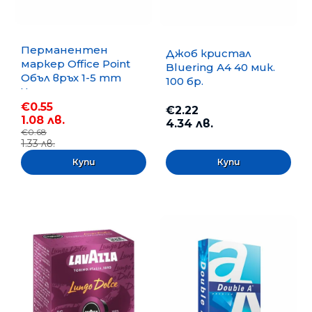
Перманентен
Джоб кристал
маркер Office Point
Bluering А4 40 мик.
Объл връх 1-5 mm
100 бр.
Черен
€0.55
€2.22
1.08 лв.
4.34 лв.
€0.68
1.33 лв.