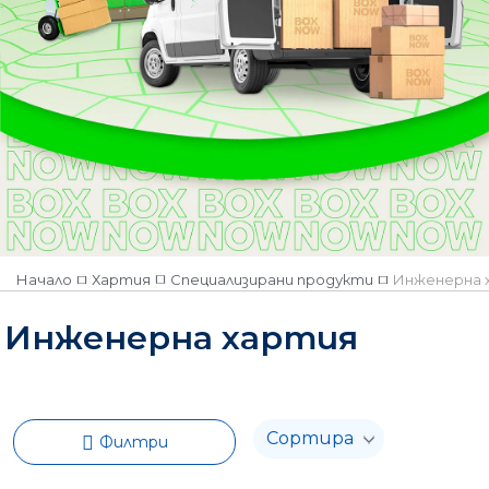
Формат
A0
A0+
A1
A1+
A2
A3
N/A
Количество
Начало
Хартия
Специализирани продукти
Инженерна 
Наличен
Инженерна хартия
Няма наличност
Филтри