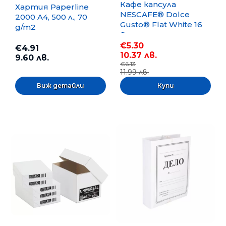
Кафе капсула
Хартия Paperline
NESCAFE® Dolce
2000 A4, 500 л., 70
Gusto® Flat White 16
g/m2
бр.
€5.30
€4.91
10.37 лв.
9.60 лв.
€6.13
11.99 лв.
Виж детайли