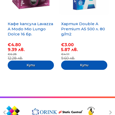
Кафе капсула Lavazza
Хартия Double A
A Modo Mio Lungo
Premium A5 500 л. 80
Dolce 16 бр.
g/m2
€4.80
€3.00
9.39 лв.
5.87 лв.
€6.28
€4.91
12.28 лв.
9.60 лв.