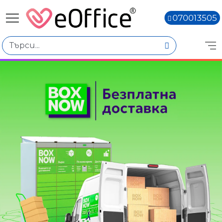
070013505
Избери по
Цена
€0.00 - €10.00
€10.01 - €20.00
€20.02 - €30.01
€30.03 - €40.02
Марка
N/A
Книги,
Xerox
Вид продукт
Форматирани хартии
Хартии на руло