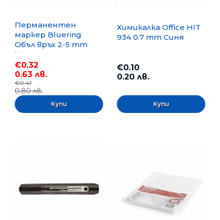
Перманентен
Химикалка Office HIT
маркер Bluering
934 0.7 mm Синя
Объл връх 2-5 mm
Черен
€0.32
€0.10
0.63 лв.
0.20 лв.
€0.41
0.80 лв.