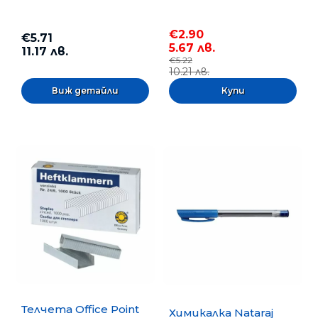
€2.90
€5.71
5.67 лв.
11.17 лв.
€5.22
10.21 лв.
Виж детайли
Телчета Office Point
Химикалка Nataraj