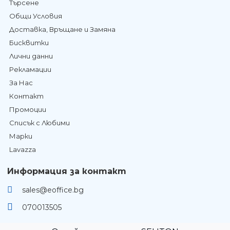
Търсене
Общи Условия
Доставка, Връщане и Замяна
Бисквитки
Лични данни
Рекламации
За Нас
Контакт
Промоции
Списък с Любими
Марки
Lavazza
Информация за контакт
sales@eoffice.bg
070013505