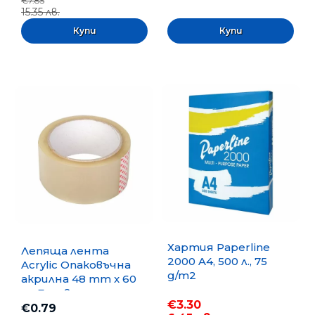
€7.85
15.35 лв.
Хартия Paperline
Лепяща лента
2000 A4, 500 л., 75
Acrylic Опаковъчна
g/m2
акрилна 48 mm x 60
m, Безцветна
€3.30
€0.79