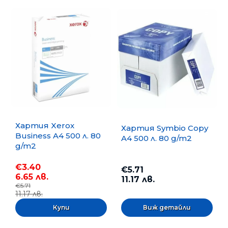
Хартия Xerox
Хартия Symbio Copy
Business A4 500 л. 80
A4 500 л. 80 g/m2
g/m2
€3.40
€5.71
6.65 лв.
11.17 лв.
€5.71
11.17 лв.
Виж детайли