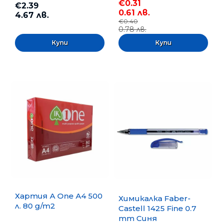
€0.31
€2.39
0.61 лв.
4.67 лв.
€0.40
0.78 лв.
Хартия A One A4 500
Химикалка Faber-
л. 80 g/m2
Castell 1425 Fine 0.7
mm Синя