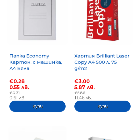
Папка Economy
Хартия Brilliant Laser
Картон, с машинка,
Copy A4 500 л. 75
А4 Бяла
g/m2
€0.28
€3.00
0.55 лв.
5.87 лв.
€0.31
€5.86
0.61 лв.
11.46 лв.