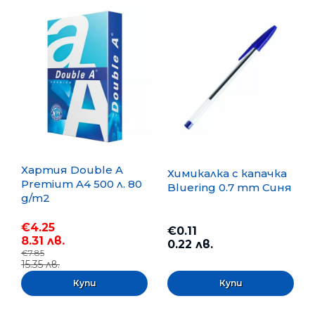
Хартия Double A
Химикалка с капачка
Premium A4 500 л. 80
Bluering 0.7 mm Синя
g/m2
€4.25
€0.11
8.31 лв.
0.22 лв.
€7.85
15.35 лв.