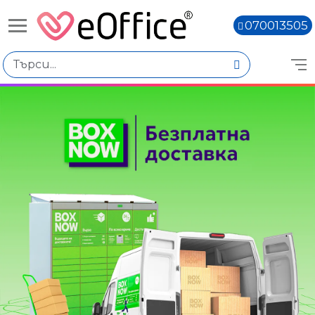
070013505
Избери по
Количество
Наличен
Няма наличност
Книги,