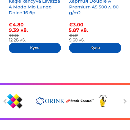
Кафе капсула Lavazza
Хартия Double A
A Modo Mio Lungo
Premium A5 500 л. 80
Dolce 16 бр.
g/m2
€4.80
€3.00
9.39 лв.
5.87 лв.
€6.28
€4.91
12.28 лв.
9.60 лв.