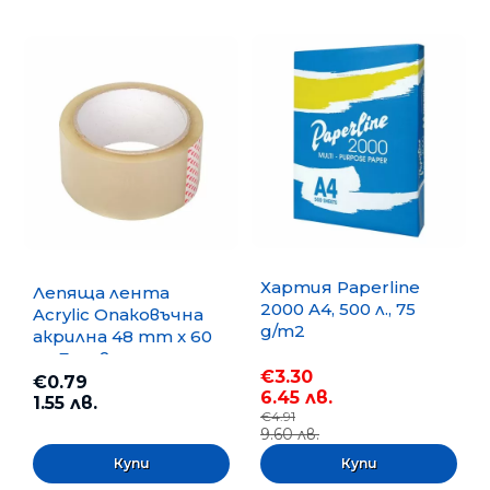
Хартия Paperline
Лепяща лента
2000 A4, 500 л., 75
Acrylic Опаковъчна
g/m2
акрилна 48 mm x 60
m, Безцветна
€3.30
€0.79
6.45 лв.
1.55 лв.
€4.91
9.60 лв.