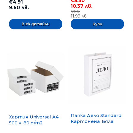
€5.30
€4.91
10.37 лв.
9.60 лв.
€6.13
11.99 лв.
Виж детайли
Папка Дело Standard
Хартия Universal A4
Картонена, Бяла
500 л. 80 g/m2