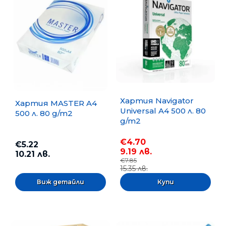
Хартия Navigator
Хартия MASTER A4
Universal A4 500 л. 80
500 л. 80 g/m2
g/m2
€4.70
€5.22
9.19 лв.
10.21 лв.
€7.85
15.35 лв.
Виж детайли