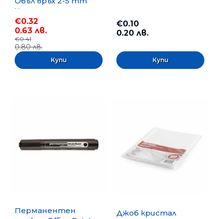
Объл връх 2-5 mm
Черен
€0.32
€0.10
0.63 лв.
0.20 лв.
€0.41
0.80 лв.
Перманентен
Джоб кристал