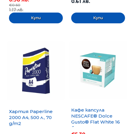
0.61 лв.
€0.60
1.17 лв.
Кафе капсула
Хартия Paperline
NESCAFE® Dolce
2000 A4, 500 л., 70
Gusto® Flat White 16
g/m2
бр.