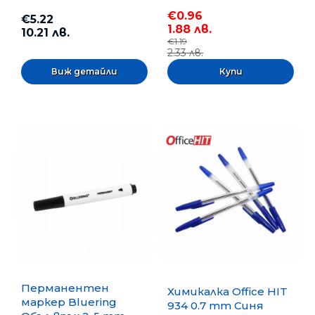
€0.96
€5.22
1.88 лв.
10.21 лв.
€1.19
2.33 лв.
Виж детайли
Перманентен
Химикалка Office HIT
маркер Bluering
934 0.7 mm Синя