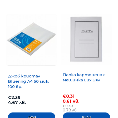
Папка картонена с
Джоб кристал
машинка Lux Бял
Bluering А4 50 мик.
100 бр.
€0.31
€2.39
0.61 лв.
4.67 лв.
€0.40
0.78 лв.