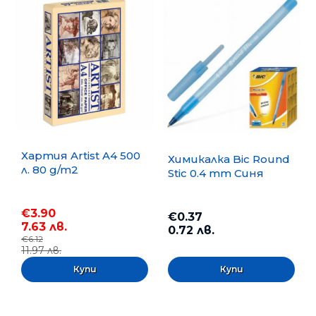
Хартия Artist A4 500
Химикалка Bic Round
л. 80 g/m2
Stic 0.4 mm Синя
€3.90
€0.37
7.63 лв.
0.72 лв.
€6.12
11.97 лв.