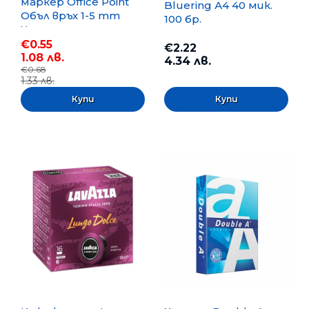
маркер Office Point
Bluering А4 40 мик.
Объл връх 1-5 mm
100 бр.
Черен
€0.55
€2.22
1.08 лв.
4.34 лв.
€0.68
1.33 лв.