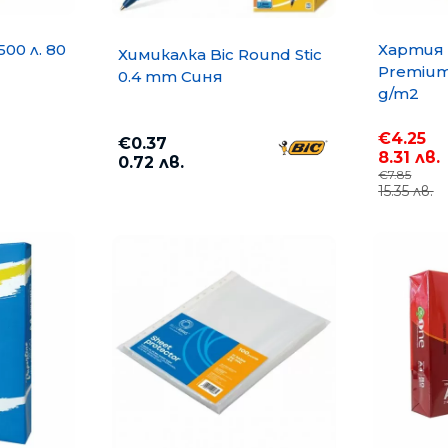
500 л. 80
Хартия 
Химикалка Bic Round Stic
Premium 
0.4 mm Синя
g/m2
€4.25
€0.37
8.31 лв.
0.72 лв.
€7.85
15.35 лв.