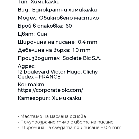
Банкн
Средс
Аксес
Тип:
Химикалки
Rowenta
Вид:
Еднократни химикалки
Beurer
Арома
Модел:
Обикновено мастило
Tefal
Брой в опаковка:
60
TV стойки
Цвят:
Син
Техника
Широчина на писане:
0.4 mm
Офис столове
Дебелина на върха:
1.0 mm
Закачалки
Производител:
Societe Bic S.A.
Адрес:
Пейки и табуретки
12 boulevard Victor Hugo, Clichy
Шкафове
Cedex – FRANCE
Контакт:
Бюра
https://corporate.bic.com/
Градински маси
Категория:
Химикалки
• Мастило на маслена основа
• Полупрозрачно тяло с цвета на писане
• Широчина на следата при писане – 0.4 mm