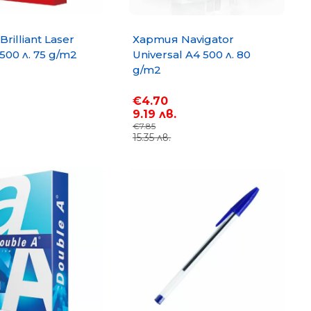
rilliant Laser
Хартия Navigator
500 л. 75 g/m2
Universal A4 500 л. 80
g/m2
€4.70
9.19 лв.
€7.85
15.35 лв.