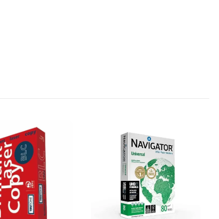
opy A4 500
Хартия PP Lite A4 500 л. 80
g/m2
€6.35
12.42 лв.