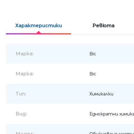
Шкафове
Бюра
Характеристики
Ревюта
Градински маси
Марка:
Bic
Марка:
Bic
Тип:
Химикалки
Вид:
Еднократни химик
Модел:
Обикновено масти