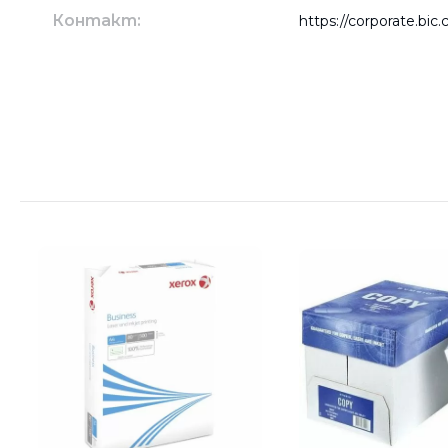
Контакт:
https://corporate.bic
Хартия COPY MATE A4 500
75 g/m2
€3.67
7.18 лв.