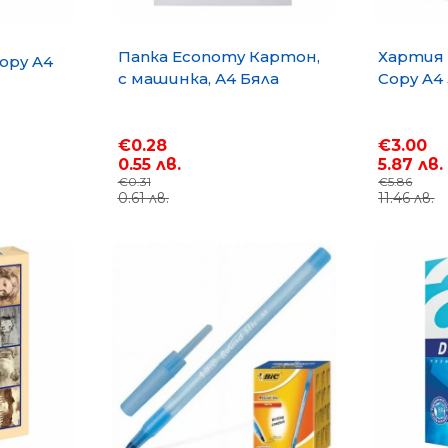
Папка Economy Картон,
Хартия B
opy A4
с машинка, А4 Бяла
Copy A4 
€0.28
€3.00
0.55 лв.
5.87 лв.
€0.31
€5.86
0.61 лв.
11.46 лв.