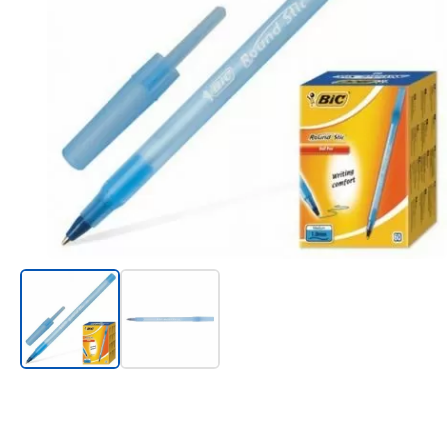
Онл@йн си винаги в час!
%РАЗПРОДАЖБА%
Rowenta
Beurer
Tefal
TV стойки
Техника
Офис столове
Закачалки
Пейки и табуретки