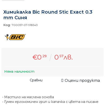
Химикалка Bic Round Stic Exact 0.3
mm Синя
Код:
700057-07-918543
€0
0
лв.
29
57
Няма наличност
Сравни
Оцени продукта
• Мастило на маслена основа
• Гумен ергономичен грип и капачка с цвета на писане