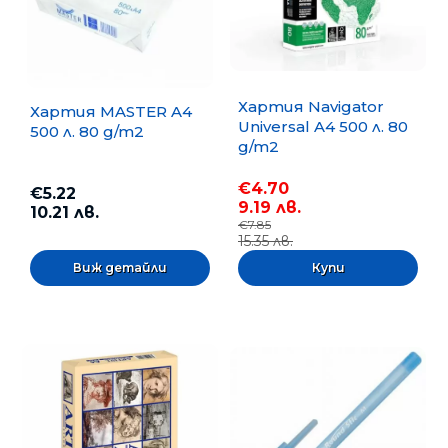
Хартия Navigator
Хартия MASTER A4
Universal A4 500 л. 80
500 л. 80 g/m2
g/m2
€4.70
€5.22
9.19 лв.
10.21 лв.
€7.85
15.35 лв.
Виж детайли