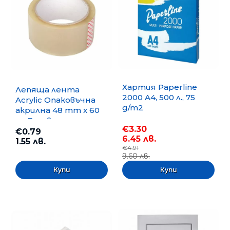
Хартия Paperline
Лепяща лента
2000 A4, 500 л., 75
Acrylic Опаковъчна
g/m2
акрилна 48 mm x 60
m, Безцветна
€3.30
€0.79
6.45 лв.
1.55 лв.
€4.91
9.60 лв.