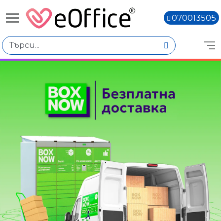
070013505
Книги,