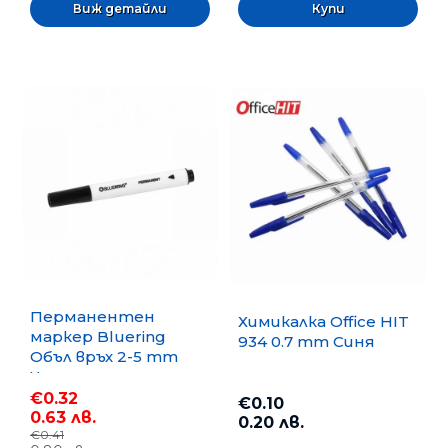
Виж детайли
Перманентен
Химикалка Office HIT
маркер Bluering
934 0.7 mm Синя
Объл връх 2-5 mm
Черен
€0.32
€0.10
0.63 лв.
0.20 лв.
€0.41