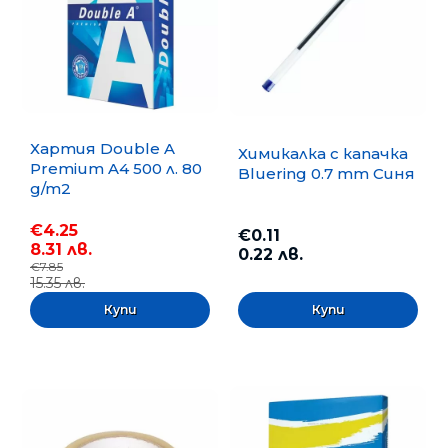
Хартия Double A
Химикалка с капачка
Premium A4 500 л. 80
Bluering 0.7 mm Синя
g/m2
€4.25
€0.11
8.31 лв.
0.22 лв.
€7.85
15.35 лв.