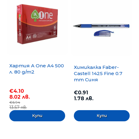
Хартия A One A4 500
Химикалка Faber-
л. 80 g/m2
Castell 1425 Fine 0.7
mm Синя
€4.10
€0.91
8.02 лв.
1.78 лв.
€6.94
13.57 лв.