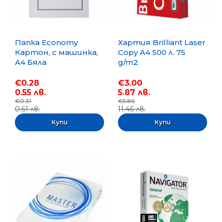
Папка Economy
Хартия Brilliant Laser
Картон, с машинка,
Copy A4 500 л. 75
А4 Бяла
g/m2
€0.28
€3.00
0.55 лв.
5.87 лв.
€0.31
€5.86
0.61 лв.
11.46 лв.