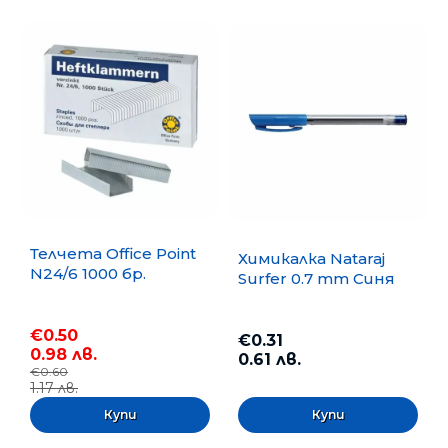
Телчета Office Point
Химикалка Nataraj
N24/6 1000 бр.
Surfer 0.7 mm Синя
€0.50
€0.31
0.98 лв.
0.61 лв.
€0.60
1.17 лв.