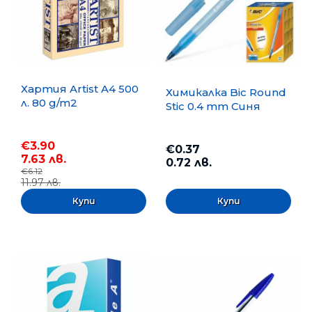
Хартия Artist A4 500
Химикалка Bic Round
л. 80 g/m2
Stic 0.4 mm Синя
€3.90
€0.37
7.63 лв.
0.72 лв.
€6.12
11.97 лв.