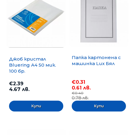
Папка картонена с
Джоб кристал
машинка Lux Бял
Bluering А4 50 мик.
100 бр.
€0.31
€2.39
0.61 лв.
4.67 лв.
€0.40
0.78 лв.