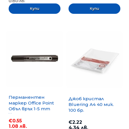
0.80 лв.
Перманентен
Джоб кристал
маркер Office Point
Bluering А4 40 мик.
Объл връх 1-5 mm
100 бр.
Черен
€0.55
€2.22
1.08 лв.
4.34 лв.