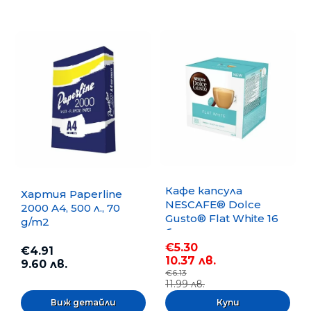
Кафе капсула
Хартия Paperline
NESCAFE® Dolce
2000 A4, 500 л., 70
Gusto® Flat White 16
g/m2
бр.
€5.30
€4.91
10.37 лв.
9.60 лв.
€6.13
11.99 лв.
Виж детайли