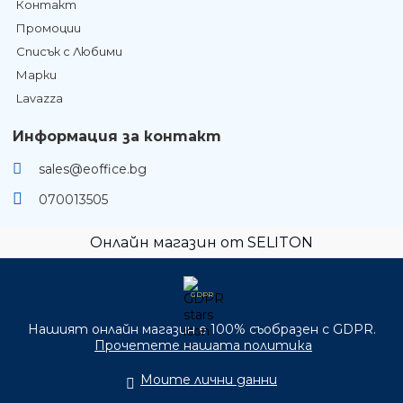
Контакт
Промоции
Списък с Любими
Марки
Lavazza
Информация за контакт
sales@eoffice.bg
070013505
Онлайн магазин от SELITON
GDPR
Нашият онлайн магазин е 100% съобразен с GDPR.
Прочетете нашата политика
Моите лични данни