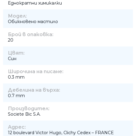
Еднократни химикалки
Модел:
Обикновено мастило
Брой в опаковка:
20
Цвят:
Син
Широчина на писане:
0.3 mm
Дебелина на върха:
0.7 mm
Производител:
Societe Bic S.A.
Адрес:
12 boulevard Victor Hugo, Clichy Cedex – FRANCE