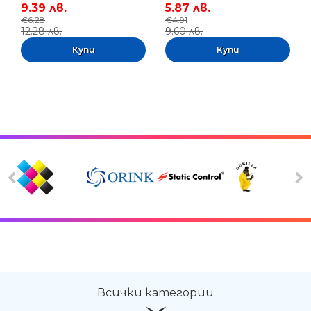
9.39 лв.
5.87 лв.
€6.28
€4.91
12.28 лв.
9.60 лв.
Всички категории