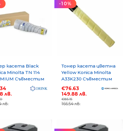
%
-10%
ер касета Black
Тонер касета цветна
ca Minolta TN 114
Yellow Konica Minolta
EMIUM Съвместим
A33K230 Съвместим
суматив,
консуматив,
.34
€76.63
андартен
стандартен
8 лв.
149.88 лв.
ацитет 11 000 стр.
капацитет 25 000
60
€85.15
4 лв.
166.54 лв.
стр.