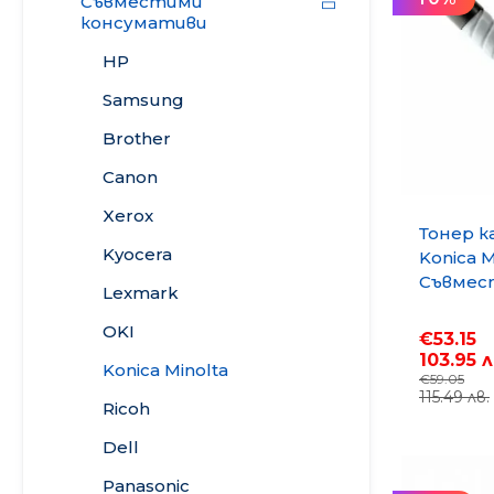
Съвместими
Онл@йн си винаги в час!
консумативи
%РАЗПРОДАЖБА%
HP
Samsung
Rowenta
Brother
Beurer
Canon
Tefal
Xerox
Тонер к
Kyocera
TV стойки
Konica M
Съвмес
Lexmark
консум
Техника
станда
OKI
€53.15
капаци
Офис столове
103.95 л
Konica Minolta
стр.
€59.05
115.49 лв.
Закачалки
Ricoh
Dell
Пейки и табуретки
Panasonic