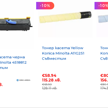
-10%
-10
Тонер касета Yellow
Тон
Konica Minolta A11G251
Koni
асета черна
Съвместим
Съ
inolta 4518812
консуматив,
кон
тим
стандартен
ст
тив, голям
капацитет 26 000
кап
€58.94
€80
ет 6 000 стр.
стр.
стр
115.28 лв.
156
в.
€65.50
€89.
128.11 лв.
174.