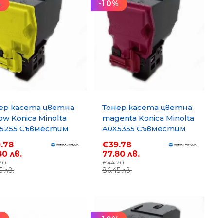
%
-10%
и
ер касета цветна
Тонер касета цветна
low Konica Minolta
magenta Konica Minolta
5255 Съвместим
A0X5355 Съвместим
суматив,
консуматив,
.78
€39.78
андартен
стандартен
80 лв.
77.80 лв.
ацитет 5 000 стр.
капацитет 5 000 стр.
20
€44.20
5 лв.
86.45 лв.