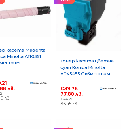
отоброячни машини, Детектори
тва за почистване
оари
тизатори и парфюми
ер касета Magenta
ca Minolta A11G351
Тонер касета цветна
вместим
cyan Konica Minolta
суматив,
A0X5455 Съвместим
андартен
консуматив,
ацитет 26 000
.21
стандартен
.
€39.78
.88 лв.
капацитет 5 000 стр.
77.80 лв.
12
30 лв.
€44.20
86.45 лв.