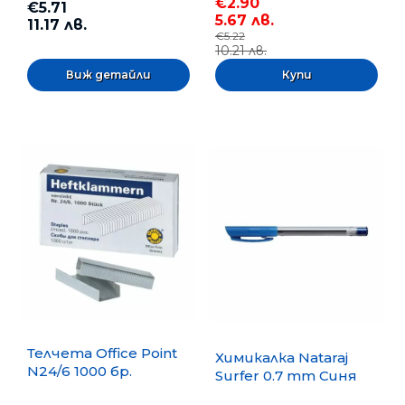
€2.90
€5.71
5.67 лв.
11.17 лв.
€5.22
10.21 лв.
Виж детайли
Телчета Office Point
Химикалка Nataraj
N24/6 1000 бр.
Surfer 0.7 mm Синя