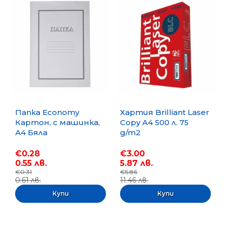
Папка Economy
Хартия Brilliant Laser
Картон, с машинка,
Copy A4 500 л. 75
А4 Бяла
g/m2
€0.28
€3.00
0.55 лв.
5.87 лв.
€0.31
€5.86
0.61 лв.
11.46 лв.