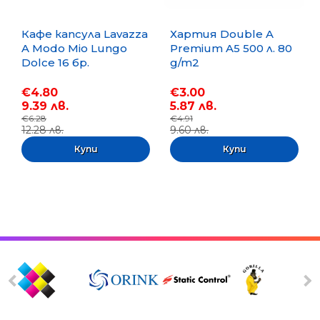
Кафе капсула Lavazza
Хартия Double A
A Modo Mio Lungo
Premium A5 500 л. 80
Dolce 16 бр.
g/m2
€4.80
€3.00
9.39 лв.
5.87 лв.
€6.28
€4.91
12.28 лв.
9.60 лв.