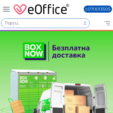
070013505
Избери по
Цена
€0.00 - €10.00
€10.01 - €20.00
€20.02 - €30.01
€30.03 - €40.02
€40.04 - €50.03
€50.05 - €60.04
Книги,
Марка
Canon
Citizen
Количество