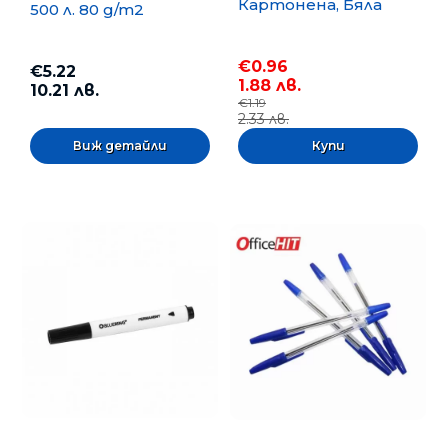
Картонена, Бяла
500 л. 80 g/m2
€0.96
€5.22
1.88 лв.
10.21 лв.
€1.19
2.33 лв.
Виж детайли