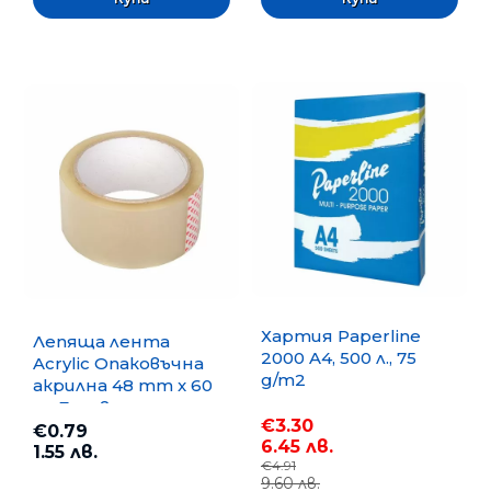
Хартия Paperline
Лепяща лента
2000 A4, 500 л., 75
Acrylic Опаковъчна
g/m2
акрилна 48 mm x 60
m, Безцветна
€3.30
€0.79
6.45 лв.
1.55 лв.
€4.91
9.60 лв.