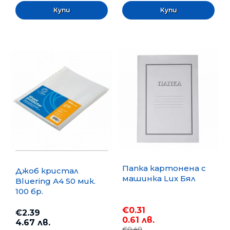
Папка картонена с
Джоб кристал
машинка Lux Бял
Bluering А4 50 мик.
100 бр.
€0.31
€2.39
0.61 лв.
4.67 лв.
€0.40