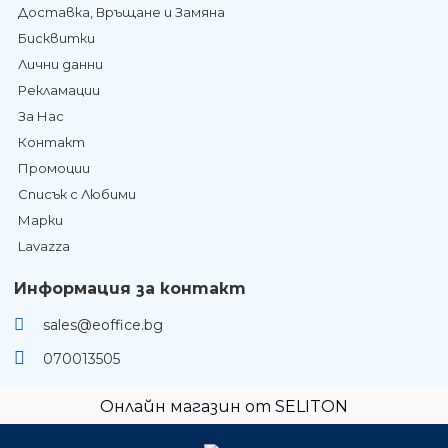
Доставка, Връщане и Замяна
Бисквитки
Лични данни
Рекламации
За Нас
Контакт
Промоции
Списък с Любими
Марки
Lavazza
Информация за контакт
sales@eoffice.bg
070013505
Онлайн магазин от SELITON