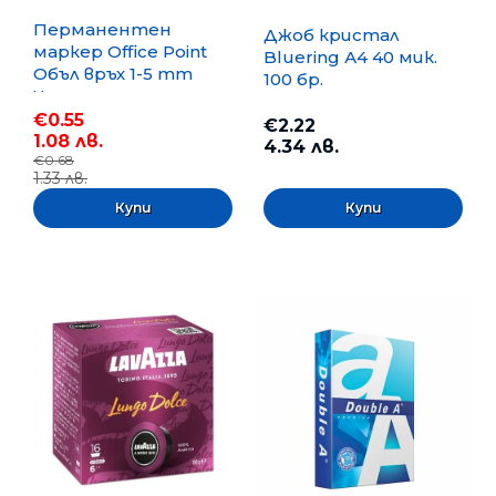
Перманентен
Джоб кристал
маркер Office Point
Bluering А4 40 мик.
Объл връх 1-5 mm
100 бр.
Черен
€0.55
€2.22
1.08 лв.
4.34 лв.
€0.68
1.33 лв.