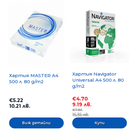
Хартия Navigator
Хартия MASTER A4
Universal A4 500 л. 80
500 л. 80 g/m2
g/m2
€4.70
€5.22
9.19 лв.
10.21 лв.
€7.85
15.35 лв.
Виж детайли