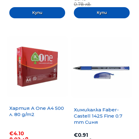
0.78 лв.
Хартия A One A4 500
Химикалка Faber-
л. 80 g/m2
Castell 1425 Fine 0.7
mm Синя
€4.10
€0.91