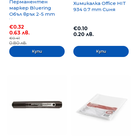
Перманентен
Химикалка Office HIT
маркер Bluering
934 0.7 mm Синя
Объл връх 2-5 mm
Черен
€0.32
€0.10
0.63 лв.
0.20 лв.
€0.41
0.80 лв.