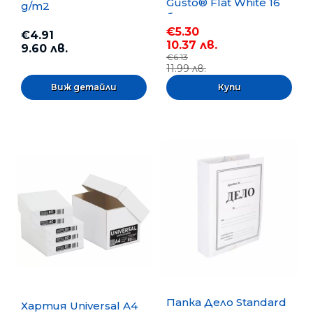
Gusto® Flat White 16
g/m2
бр.
€5.30
€4.91
10.37 лв.
9.60 лв.
€6.13
11.99 лв.
Виж детайли
Папка Дело Standard
Хартия Universal A4