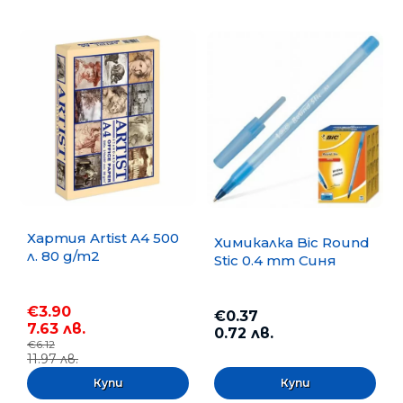
Хартия Artist A4 500
Химикалка Bic Round
л. 80 g/m2
Stic 0.4 mm Синя
€3.90
€0.37
7.63 лв.
0.72 лв.
€6.12
11.97 лв.