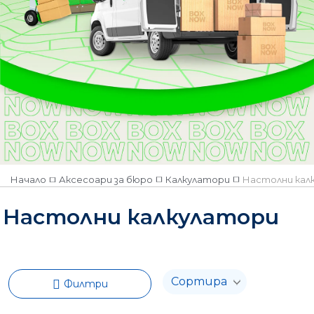
Наличен
Няма наличност
Начало
Аксесоари за бюро
Калкулатори
Настолни кал
Настолни калкулатори
Филтри