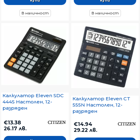
В наличност
В наличност
Калкулатор Eleven SDC
Калкулатор Eleven CT
444S Настолен, 12-
555N Настолен, 12-
разряден
разряден
€13.38
€14.94
26.17 лв.
29.22 лв.