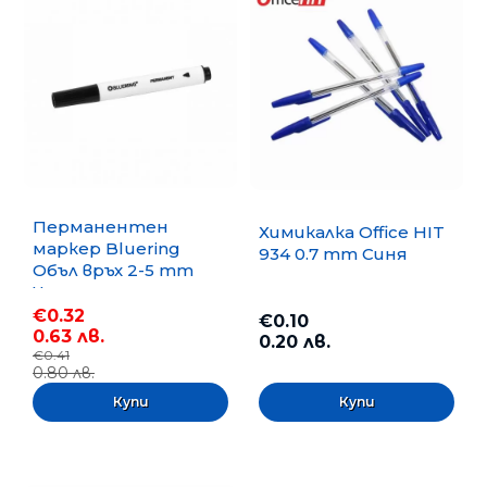
Перманентен
Химикалка Office HIT
маркер Bluering
934 0.7 mm Синя
Объл връх 2-5 mm
Черен
€0.32
€0.10
0.63 лв.
0.20 лв.
€0.41
0.80 лв.