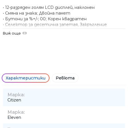
• 12-разряден голям LCD дисплей, наклонен
• Смяна на знака; Двойна памет
• Бутони за %+/-; 00; Корен квадратен
• Селектор за десетична запетая, Закръгление
• Пластмасови бутони
Виж още
• Двойно захранване
• Размери – 199x153x30 mm
• Тегло – 209 g
• Гаранция – 1 година
Характеристики
Ревюта
Марка:
Citizen
Марка:
Eleven