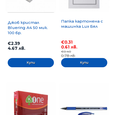
Папка картонена с
Джоб кристал
машинка Lux Бял
Bluering А4 50 мик.
100 бр.
€0.31
€2.39
0.61 лв.
4.67 лв.
€0.40
0.78 лв.