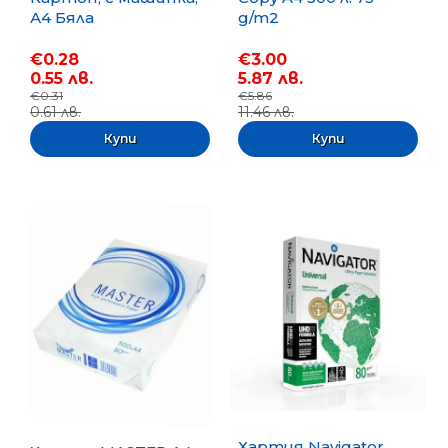
А4 Бяла
g/m2
€0.28
€3.00
0.55 лв.
5.87 лв.
€0.31
€5.86
0.61 лв.
11.46 лв.
Хартия Navigator