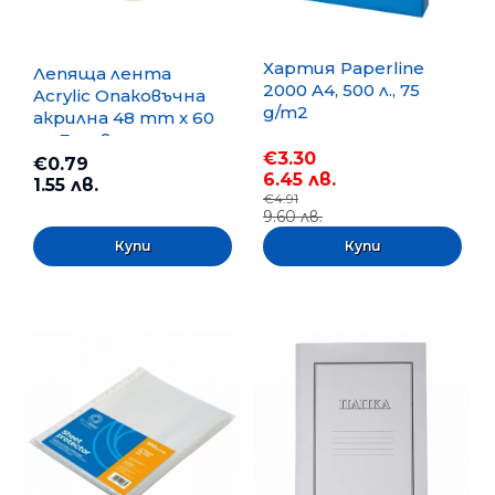
Хартия Paperline
Лепяща лента
2000 A4, 500 л., 75
Acrylic Опаковъчна
g/m2
акрилна 48 mm x 60
m, Безцветна
€3.30
€0.79
6.45 лв.
1.55 лв.
€4.91
9.60 лв.