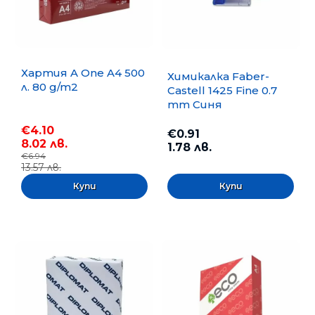
Хартия A One A4 500
Химикалка Faber-
л. 80 g/m2
Castell 1425 Fine 0.7
mm Синя
€4.10
€0.91
8.02 лв.
1.78 лв.
€6.94
13.57 лв.