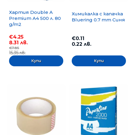
Хартия Double A
Химикалка с капачка
Premium A4 500 л. 80
Bluering 0.7 mm Синя
g/m2
€4.25
€0.11
8.31 лв.
0.22 лв.
€7.85
15.35 лв.