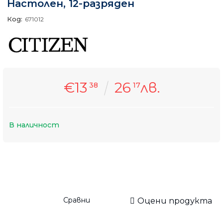
Настолен, 12-разряден
Код:
671012
€13
26
лв.
38
17
В наличност
Сравни
Оцени продукта