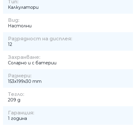
Тип:
Калкулатори
Вид:
Настолни
Разрядност на дисплея:
12
Захранване:
Соларно и с батерии
Размери:
153x199x30 mm
Тегло:
209 g
Гаранция:
1 година