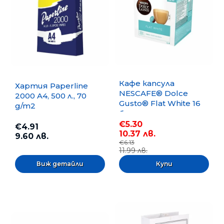
Кафе капсула
Хартия Paperline
NESCAFE® Dolce
2000 A4, 500 л., 70
Gusto® Flat White 16
g/m2
бр.
€5.30
€4.91
10.37 лв.
9.60 лв.
€6.13
11.99 лв.
Виж детайли