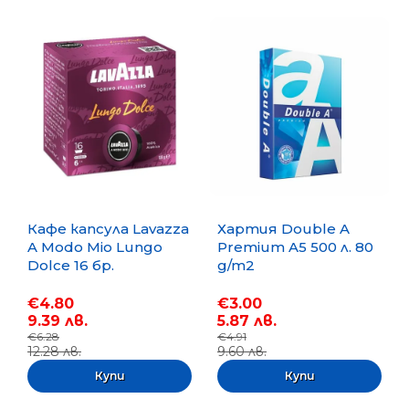
Кафе капсула Lavazza
Хартия Double A
A Modo Mio Lungo
Premium A5 500 л. 80
Dolce 16 бр.
g/m2
€4.80
€3.00
9.39 лв.
5.87 лв.
€6.28
€4.91
12.28 лв.
9.60 лв.