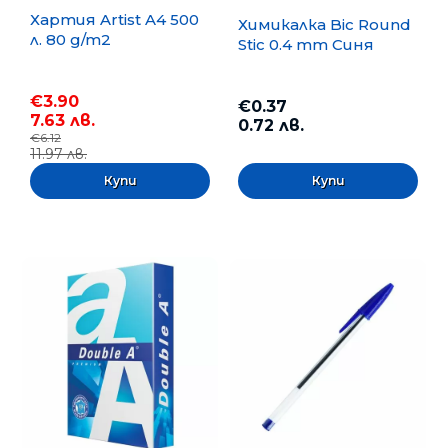
Хартия Artist A4 500
Химикалка Bic Round
л. 80 g/m2
Stic 0.4 mm Синя
€3.90
€0.37
7.63 лв.
0.72 лв.
€6.12
11.97 лв.