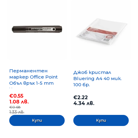
Перманентен
Джоб кристал
маркер Office Point
Bluering А4 40 мик.
Объл връх 1-5 mm
100 бр.
Черен
€0.55
€2.22
1.08 лв.
4.34 лв.
€0.68
1.33 лв.