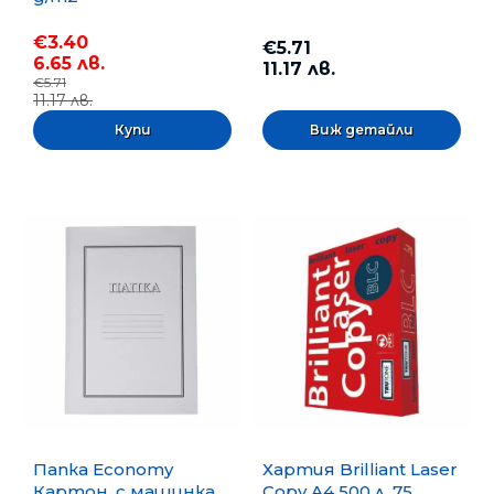
€3.40
€5.71
6.65 лв.
11.17 лв.
€5.71
11.17 лв.
Виж детайли
Папка Economy
Хартия Brilliant Laser
Картон, с машинка,
Copy A4 500 л. 75