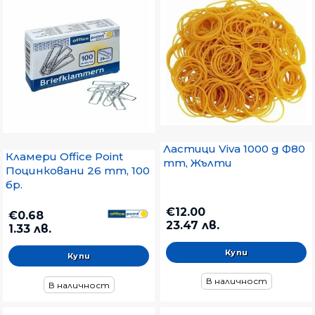
Ластици Viva 1000 g Ф80
Кламери Office Point
mm, Жълти
Поцинковани 26 mm, 100
бр.
€12.00
€0.68
23.47 лв.
1.33 лв.
В наличност
В наличност