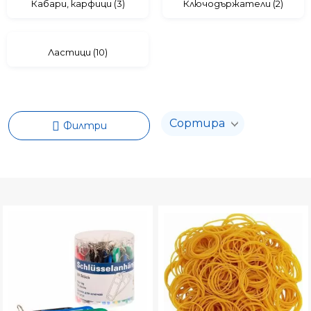
Вид продукт
Кабари, карфици (3)
Ключодържатели (2)
За бележки
За пари
Ластици (10)
Цвят
Бял
Жълт
Филтри
Зелен
Металик
Никелиран
Оранжев
Поцинкован
Син
Количество
Цветен микс
Наличен
Червен
Няма наличност
Черен
Категория