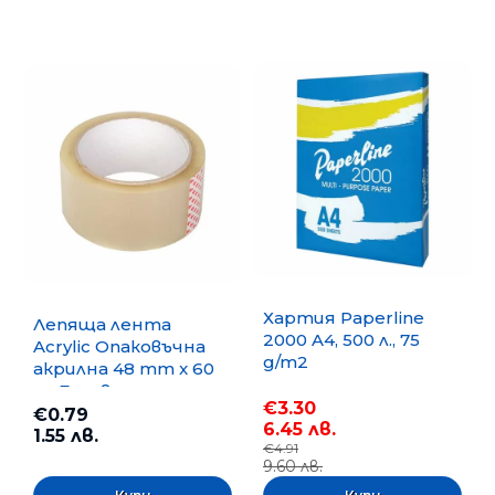
Хартия Paperline
Лепяща лента
2000 A4, 500 л., 75
Acrylic Опаковъчна
g/m2
акрилна 48 mm x 60
m, Безцветна
€3.30
€0.79
6.45 лв.
1.55 лв.
€4.91
9.60 лв.