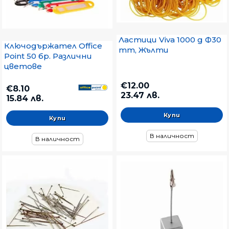
Кламери, Поставки за кламери
Щипки
Ластици Viva 1000 g Ф30
Кабари, карфици
Ключодържател Office
mm, Жълти
Point 50 бр. Различни
Ключодържатели
цветове
Ластици
€12.00
€8.10
23.47 лв.
15.84 лв.
В наличност
В наличност