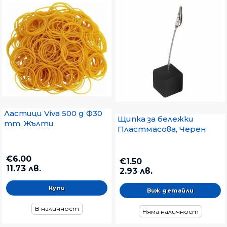
Ластици Viva 500 g Ф30
Щипка за бележки
mm, Жълти
Пластмасова, Черен
€6.00
€1.50
11.73 лв.
2.93 лв.
Виж детайли
В наличност
Няма наличност