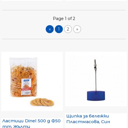
Page 1 of 2
«
1
2
»
Щипка за бележки
Ластици Dinel 500 g Ф50
Пластмасова, Син
mm, Жълти