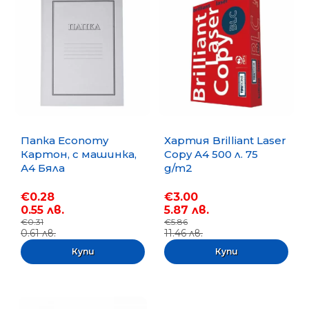
Папка Economy
Хартия Brilliant Laser
Картон, с машинка,
Copy A4 500 л. 75
А4 Бяла
g/m2
€0.28
€3.00
0.55 лв.
5.87 лв.
€0.31
€5.86
0.61 лв.
11.46 лв.