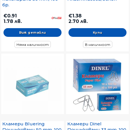
бр.
€0.91
€1.38
1.78 лв.
2.70 лв.
Виж детайли
Няма наличност
В наличност
Кламери Bluering
Кламери Dinel
Поцинковани 50 mm, 100
Поцинковани 33 mm, 100