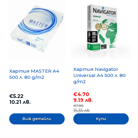
Хартия Navigator
Хартия MASTER A4
Universal A4 500 л. 80
500 л. 80 g/m2
g/m2
€4.70
€5.22
9.19 лв.
10.21 лв.
€7.85
15.35 лв.
Виж детайли