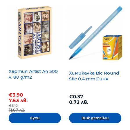
Хартия Artist A4 500
Химикалка Bic Round
л. 80 g/m2
Stic 0.4 mm Синя
€3.90
€0.37
7.63 лв.
0.72 лв.
€6.12
11.97 лв.
Виж детайли