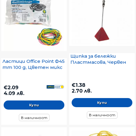
Щипка за бележки
Ластици Office Point Ф45
Пластмасова, Червен
mm 100 g, Цветен микс
€1.38
€2.09
2.70 лв.
4.09 лв.
В наличност
В наличност