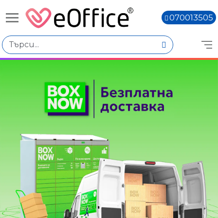
070013505
Избери по
Подкатегории
Кламери, Поставки за кламери
Щипки
Кабари, карфици
Ключодържатели
Ластици
Цена
Книги,
€0.00 - €2.00
€2.01 - €4.00
€4.02 - €6.01
€6.03 - €8.02
€8.04 - €10.03
€10.05 - €12.04