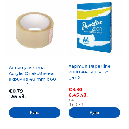
Хартия Paperline
Лепяща лента
2000 A4, 500 л., 75
Acrylic Опаковъчна
g/m2
акрилна 48 mm x 60
m, Безцветна
€3.30
€0.79
6.45 лв.
1.55 лв.
€4.91
9.60 лв.