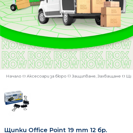
Начало
Аксесоари за бюро
Защипване, Захващане
Щи
Щипки Office Point 19 mm 12 бр.