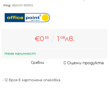
Код:
652001-1531912
€0
1
лв.
55
08
Няма наличност
Сравни
Оцени продукта
• 12 броя в картонена опаковка