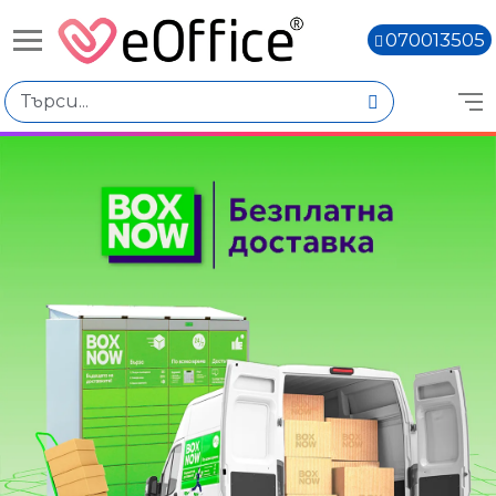
070013505
Книги,