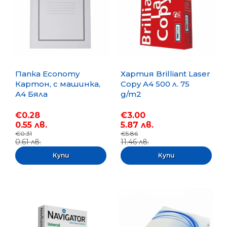
Папка Economy
Хартия Brilliant Laser
Картон, с машинка,
Copy A4 500 л. 75
А4 Бяла
g/m2
€0.28
€3.00
0.55 лв.
5.87 лв.
€0.31
€5.86
0.61 лв.
11.46 лв.