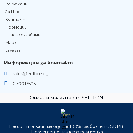
Рекламации
За Нас
Контакт
Промоции
Списък с Любими
Марки
Lavazza
Информация за контакт
sales@eoffice.bg
070013505
Онлайн магазин от SELITON
GDPR
Нашият онлайн магазин е 100% съобразен с GDPR.
Прочетете нашата политика