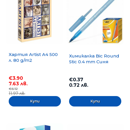
Хартия Artist A4 500
Химикалка Bic Round
л. 80 g/m2
Stic 0.4 mm Синя
€3.90
€0.37
7.63 лв.
0.72 лв.
€6.12
11.97 лв.