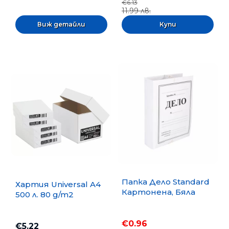
€6.13
11.99 лв.
Виж детайли
Папка Дело Standard
Хартия Universal A4
Картонена, Бяла
500 л. 80 g/m2
€0.96
€5.22