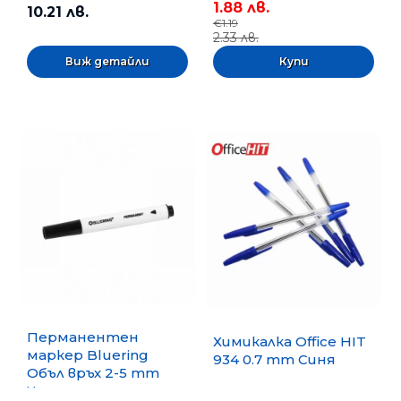
1.88 лв.
10.21 лв.
€1.19
2.33 лв.
Виж детайли
Перманентен
Химикалка Office HIT
маркер Bluering
934 0.7 mm Синя
Объл връх 2-5 mm
Черен