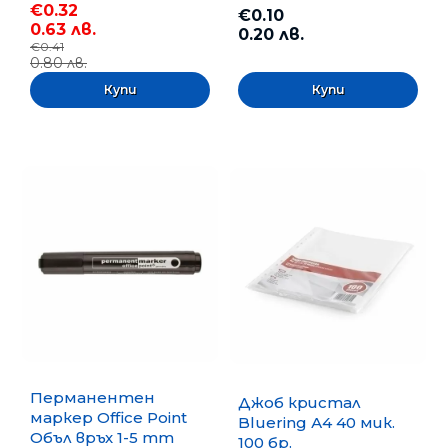
€0.32
€0.10
0.63 лв.
0.20 лв.
€0.41
0.80 лв.
Перманентен
Джоб кристал
маркер Office Point
Bluering А4 40 мик.
Объл връх 1-5 mm
100 бр.