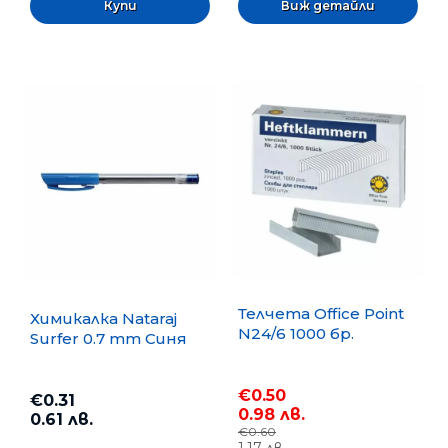
Виж детайли
Телчета Office Point
Химикалка Nataraj
N24/6 1000 бр.
Surfer 0.7 mm Синя
€0.50
€0.31
0.98 лв.
0.61 лв.
€0.60
1.17 лв.