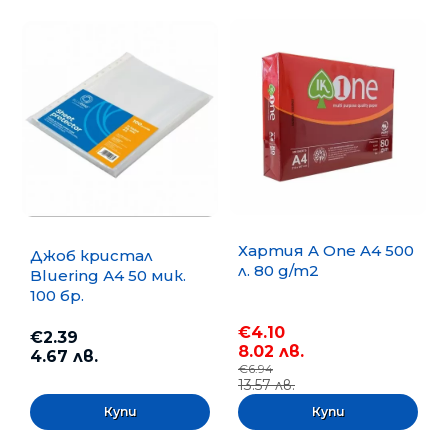
Хартия A One A4 500
Джоб кристал
л. 80 g/m2
Bluering А4 50 мик.
100 бр.
€4.10
€2.39
8.02 лв.
4.67 лв.
€6.94
13.57 лв.