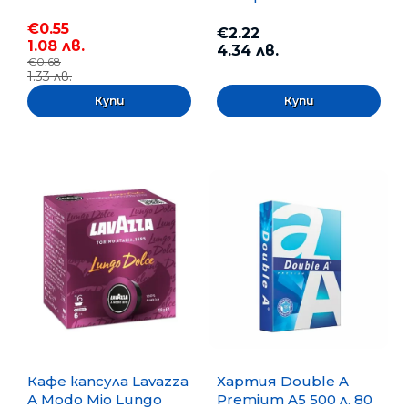
Черен
€0.55
€2.22
1.08 лв.
4.34 лв.
€0.68
1.33 лв.
Кафе капсула Lavazza
Хартия Double A
A Modo Mio Lungo
Premium A5 500 л. 80