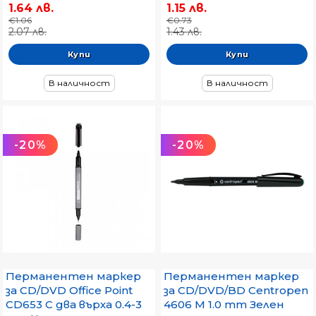
1.64 лв.
1.15 лв.
€1.06
€0.73
2.07 лв.
1.43 лв.
В наличност
В наличност
-20%
-20%
Перманентен маркер
Перманентен маркер
за CD/DVD Office Point
за CD/DVD/BD Centropen
CD653 С два върха 0.4-3
4606 M 1.0 mm Зелен