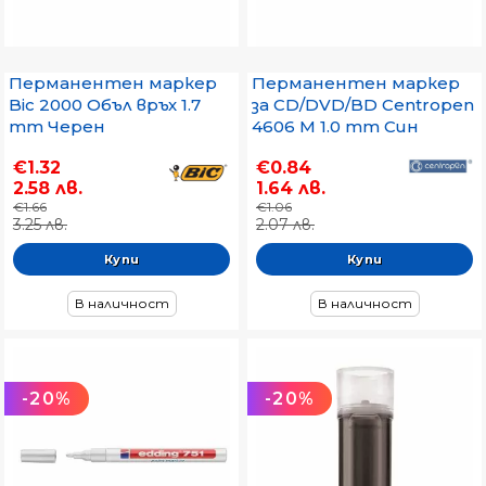
Перманентен маркер
Перманентен маркер
Bic 2000 Объл връх 1.7
за CD/DVD/BD Centropen
mm Черен
4606 M 1.0 mm Син
€1.32
€0.84
2.58 лв.
1.64 лв.
€1.66
€1.06
3.25 лв.
2.07 лв.
В наличност
В наличност
-20%
-20%