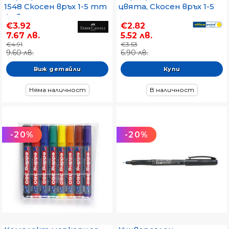
1548 Скосен връх 1-5 mm
цвята, Скосен връх 1-5
4 цвята
mm
€3.92
€2.82
7.67 лв.
5.52 лв.
€4.91
€3.53
9.60 лв.
6.90 лв.
Виж детайли
Няма наличност
В наличност
-20%
-20%