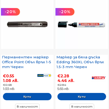
-20%
-20%
Перманентен маркер
Маркер за бяла дъска
Office Point Объл връх 1-5
Edding 360XL Объл връх
mm Черен
1.5-3 mm Черен
€0.55
€2.28
1.08 лв.
4.46 лв.
€0.68
€2.84
1.33 лв.
5.55 лв.
В наличност
В наличност