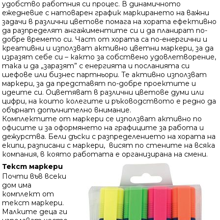
удобство работния си процес. В динамичното
Бял
ежедневие с натоварен график маркирането на важни
задачи в различни цветове помага на хората ефективно
Жълт
да разпределят ангажиментите си и да планират по-
Зелен
добре времето си. Част от хората са по-енергични и
креативни и използват активно цветни маркери, за да
Златист
изразят себе си – както за собствено удовлетворение,
Комплект 4 цвята
така и да „заразят” с енергията и посланията си
шефове или бизнес партньори. Те активно използват
Комплект 8 цвята
маркери, за да представят по-добре проектите и
Оранжев
Количество
идеите си. Оцветяват в различни цветове думи или
цифри, на които колегите и ръководството е редно да
Розов
Наличен
обърнат допълнително внимание.
Син
Комплектите от маркери се използват активно по
Няма наличност
Сребрист
офисите и за оформянето на графиците за работа и
дежурства. Бели дъски с разпределението на хората на
Червен
екипи, разписани с маркери, висят по стените на всяка
Черен
компания, в която работата е организирана на смени.
Текст маркери
Почти във всеки
дом има
комплект от
текст маркери.
Малките деца ги