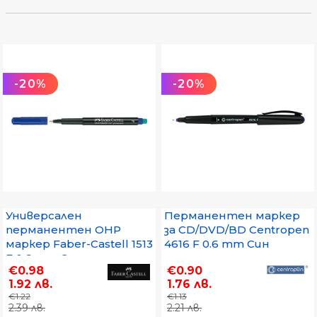
-20%
-20%
Универсален
Перманентен маркер
перманентен OHP
за CD/DVD/BD Centropen
маркер Faber-Castell 1513
4616 F 0.6 mm Син
F 0.6 mm Син
€0.98
€0.90
1.92 лв.
1.76 лв.
€1.22
€1.13
2.39 лв.
2.21 лв.