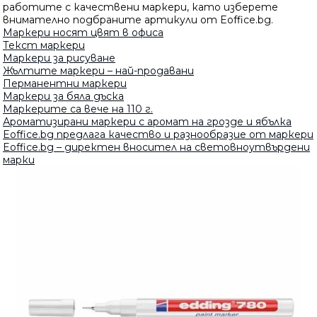
работите с качествени маркери, като изберете
внимателно подбраните артикули от Eoffice.bg.
Маркери носят цвят в офиса
Текст маркери
Маркери за рисуване
Жълтите маркери – най-продавани
Перманентни маркери
Маркери за бяла дъска
Маркерите са вече на 110 г.
Ароматизирани маркери с аромат на грозде и ябълка
Eoffice.bg предлага качество и разнообразие от маркери
Eoffice.bg – директен вносител на световноутвърдени
марки