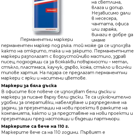
на светлина,
влага и допир.
Независимо дали
в несесера,
чантата, офиса
или гаража,
винаги е добре да
Перманентни маркери
имаме
перманентен маркер под ръка. той може да се използва
както на открито, така и на закрито. Перманентните
маркери разполагат с водоустойчиво мастило, здрав
писец, подходящи са за всякакви повърхности – метал,
стъкло, пластмаса, каучук, дърво, кожа, стъкло и всички
типове хартия. На пазара се предлагат перманентни
маркери с ярки и наситени цветове.
Маркери за бяла дъска
В офисите все повече се използват бели дъски и
маркери за писане върху бели дъски. Те са изключително
удобни за оперативки, набелязване и разпределяне на
задачи, за презентации на нови проекти в рамките на
компанията, както и за представяне на нови проекти и
презентации пред настоящи и бъдещи партньори.
Маркерите са вече на 110 г.
Маркерите вече са на 110 години. Първият е