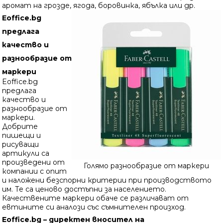
аромат на грозде, ягода, боровинка, ябълка или др.
Eoffice.bg
предлага
качество и
разнообразие от
маркери
Eoffice.bg
предлага
качество и
разнообразие от
маркери.
Добрите
пишещи и
рисуващи
артикули са
произведени от
Голямо разнообразие от маркери
компании с опит
и наложени безспорни критерии при производството
им. Те са ценово достъпни за населението.
Качествените маркери обаче се различават от
евтините си аналози със съмнителен произход.
Eoffice.bg – директен вносител на