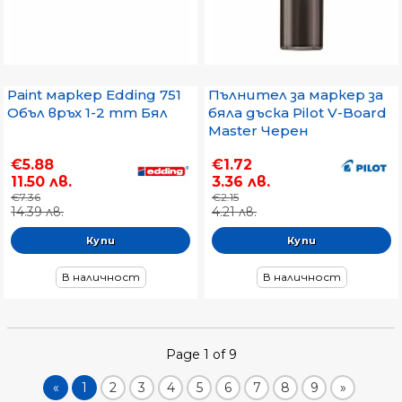
Paint маркер Edding 751
Пълнител за маркер за
Объл връх 1-2 mm Бял
бяла дъска Pilot V-Board
Master Черен
€5.88
€1.72
11.50 лв.
3.36 лв.
€7.36
€2.15
14.39 лв.
4.21 лв.
В наличност
В наличност
Page 1 of 9
«
1
2
3
4
5
6
7
8
9
»