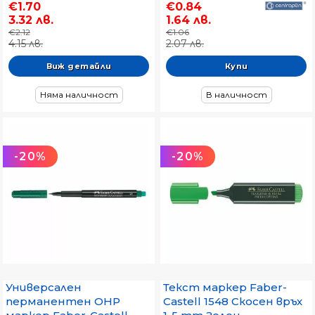
€1.70
€0.84
3.32 лв.
1.64 лв.
€2.12
€1.06
4.15 лв.
2.07 лв.
Виж детайли
Няма наличност
В наличност
-20%
-20%
Универсален
Текст маркер Faber-
перманентен OHP
Castell 1548 Скосен връх