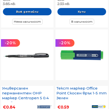
3.85 лв.
2.33 лв.
Виж детайли
Няма наличност
В наличност
-20%
-20%
Универсален
Текст маркер Office
перманентен OHP
Point Скосен връх 1-5 mm
маркер Centropen S 0.4
Зелен
mm Зелен
€0.84
€0.59