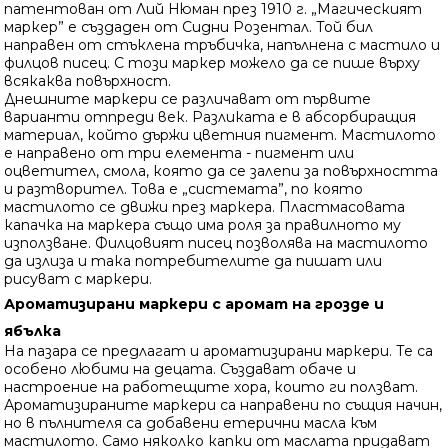
патентован от Лий Нюман през 1910 г. „Магическият
маркер” е създаден от Сидни Розентал. Той бил
направен от стъклена тръбичка, напълнена с мастило и
филцов писец. С този маркер можело да се пише върху
всякаква повърхност.
Днешните маркери се различават от първите
варианти отпреди век. Разликата е в абсорбиращия
материал, който държи цветния пигмент. Мастилото
е направено от три елемента - пигмент или
оцветител, смола, която да се залепи за повърхността
и разтворител. Това е „системата”, по която
мастилото се движи през маркера. Пластмасовата
капачка на маркера също има роля за правилното му
използване. Филцовият писец позволява на мастилото
да излиза и така потребителите да пишат или
рисуват с маркери.
Ароматизирани маркери с аромат на грозде и
ябълка
На пазара се предлагат и ароматизирани маркери. Те са
особено любими на децата. Създават обаче и
настроение на работещите хора, които ги ползват.
Ароматизираните маркери са направени по същия начин,
но в пълнителя са добавени етерични масла към
мастилото. Само няколко капки от маслата придават