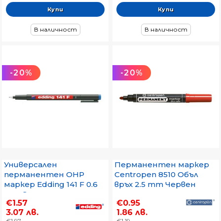
В наличност
В наличност
-20%
-20%
Универсален
Перманентен маркер
перманентен OHP
Centropen 8510 Объл
маркер Edding 141 F 0.6
връх 2.5 mm Червен
mm Син
€1.57
€0.95
3.07 лв.
1.86 лв.
€1.97
€1.19