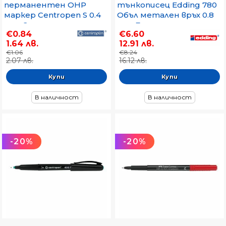
перманентен OHP
тънкописец Edding 780
маркер Centropen S 0.4
Объл метален връх 0.8
mm Син
mm Бял
€0.84
€6.60
1.64 лв.
12.91 лв.
€1.06
€8.24
2.07 лв.
16.12 лв.
В наличност
В наличност
-20%
-20%