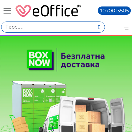
070013505
Избери по
Цена
€0.00 - €4.00
€4.01 - €8.00
€8.02 - €12.01
€12.03 - €16.02
€16.04 - €20.03
Марка
Книги,
Bic
Bluering
Centropen
Edding
Faber-Castell
MS CJ