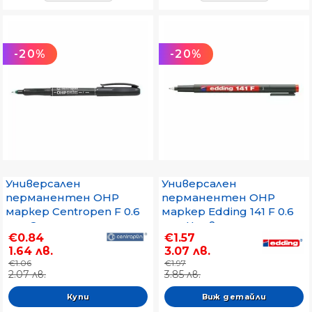
-20%
-20%
Универсален
Универсален
перманентен OHP
перманентен OHP
маркер Centropen F 0.6
маркер Edding 141 F 0.6
mm Зелен
mm Червен
€0.84
€1.57
1.64 лв.
3.07 лв.
€1.06
€1.97
2.07 лв.
3.85 лв.
Виж детайли