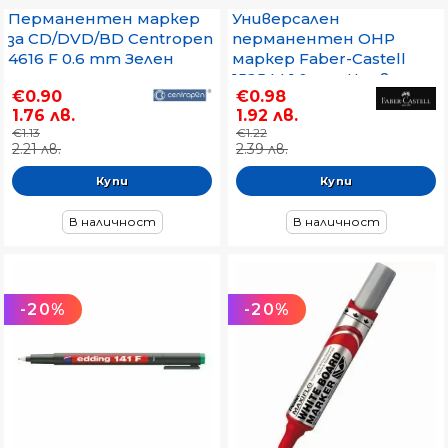
Перманентен маркер
Универсален
за CD/DVD/BD Centropen
перманентен OHP
4616 F 0.6 mm Зелен
маркер Faber-Castell
1525 М 1.0 mm Червен
€0.90
€0.98
1.76 лв.
1.92 лв.
€1.13
€1.22
2.21 лв.
2.39 лв.
В наличност
В наличност
-20%
-20%