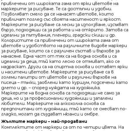
привлечени от широката гама от ярки цветове на
маркерите за рисуване. Те са достъпни и удобни.
Позволяват смело да се нанасят цветове, които
привличат поглед със своята наситеност и яркост.
Маркерите за рисуване са лесни за използване, изсъхват
бързо, подходящи са за работа и на открито. Затова са
идеални за пътувания, пленери, градски скици и др.
Колористите са привлечени от широката гама от
цветове и удобството на различните видове маркери
за рисуване, които са с различен състав и върхове за
нанасяне. Една част от тях са на водна основа и са
идеални за деца, тъй като лесно се отмиват, ако се
надраскат. Други са на спиртна основа и оставят ярки
и наситени цветове. Маркерите за рисуване са в
големи палитри от цветове и различни върхове на
писеца – тънки, заоблени като куршум, подсечени като
длето и др. – според нуждата на художника.
Маркерите на водна основа са подходящи не само за
деца, но и за професионални художници и запалени
любители. Маркерите на алкохолна основа са
предпочитани от художници, тъй като се смесват по-
гладко, могат да създават нюанси и омбре.
Жълтите маркери – най-продавани
Комплектите от маркери са от по четири цвята. На