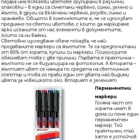
пазара има всякакви цветове групирани в различни
опаковки – в едни са съчетани червено, синьо, зелено и
жълто, в други са включени червено, розово, синьо и
оранжево. Общото в комплектите е, че се използват
предимно по-светли цветове, с които да маркираме
ярко исканите от нас елементи в документите,
които са ни важни.
Световно изследване обаче показва, че най-
продаваните маркери са жълтите. Те са предпочитани
от 85% от хората, купили си маркери. Психолозите
обясняват това с две причини. Първата е практична –
жълтото не се визуализира на фотокопия. А втората –
жълтият цвят се намира по средата на светлинния
спектър и това го прави един от двата най-видими
цвята за човешкото око. Вторият е зеленият.
Перманентни
маркери
Голяма част от
хората имат в
дома си поне един
перманентен
маркер. Той
практичен, тъй
като е устойчив