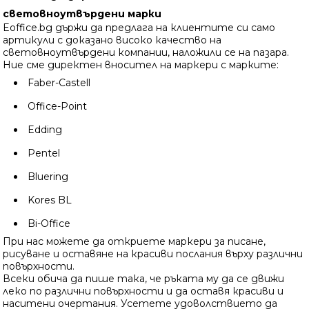
световноутвърдени марки
Eoffice.bg държи да предлага на клиентите си само
артикули с доказано високо качество на
световноутвърдени компании, наложили се на пазара.
Ние сме директен вносител на маркери с марките:
Faber-Castell
Office-Point
Edding
Pentel
Bluering
Kores BL
Bi-Office
При нас можете да откриете маркери за писане,
рисуване и оставяне на красиви послания върху различни
повърхности.
Всеки обича да пише така, че ръката му да се движи
леко по различни повърхности и да оставя красиви и
наситени очертания. Усетете удоволствието да