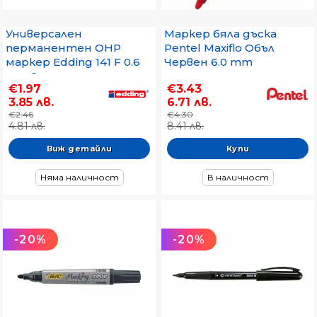
Универсален
Маркер бяла дъска
перманентен OHP
Pentel Maxiflo Объл
маркер Edding 141 F 0.6
Червен 6.0 mm
mm Зелен
€1.97
€3.43
3.85 лв.
6.71 лв.
€2.46
€4.30
4.81 лв.
8.41 лв.
Виж детайли
Няма наличност
В наличност
-20%
-20%