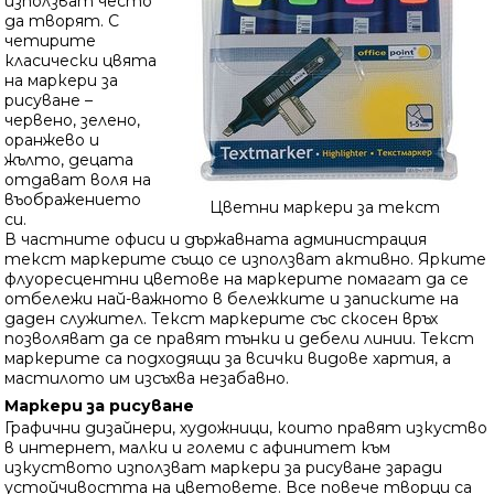
използват често
да творят. С
четирите
класически цвята
на маркери за
рисуване –
червено, зелено,
оранжево и
жълто, децата
отдават воля на
въображението
Цветни маркери за текст
си.
В частните офиси и държавната администрация
текст маркерите също се използват активно. Ярките
флуоресцентни цветове на маркерите помагат да се
отбележи най-важното в бележките и записките на
даден служител. Текст маркерите със скосен връх
позволяват да се правят тънки и дебели линии. Текст
маркерите са подходящи за всички видове хартия, а
мастилото им изсъхва незабавно.
Маркери за рисуване
Графични дизайнери, художници, които правят изкуство
в интернет, малки и големи с афинитет към
изкуството използват маркери за рисуване заради
устойчивостта на цветовете. Все повече творци са