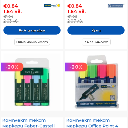
mm Черен
€0.84
€0.84
1.64 лв.
1.64 лв.
€1.04
€1.06
2.03 лв.
2.07 лв.
Виж детайли
Няма наличност
В наличност
-20%
-20%
Комплект текст
Комплект текст
маркери Faber-Castell
маркери Office Point 4