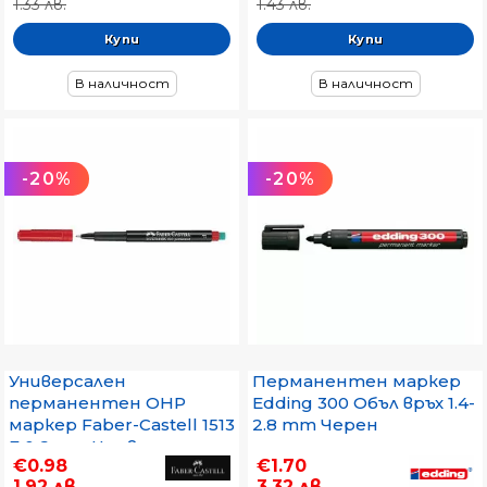
1.33 лв.
1.43 лв.
В наличност
В наличност
-20%
-20%
Универсален
Перманентен маркер
перманентен OHP
Edding 300 Объл връх 1.4-
маркер Faber-Castell 1513
2.8 mm Черен
F 0.6 mm Червен
€0.98
€1.70
1.92 лв.
3.32 лв.