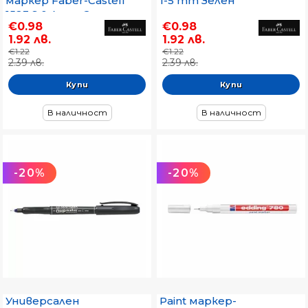
маркер Faber-Castell
1-5 mm Зелен
1523 S 0.4 mm Зелен
€0.98
€0.98
1.92 лв.
1.92 лв.
€1.22
€1.22
2.39 лв.
2.39 лв.
В наличност
В наличност
-20%
-20%
Универсален
Paint маркер-