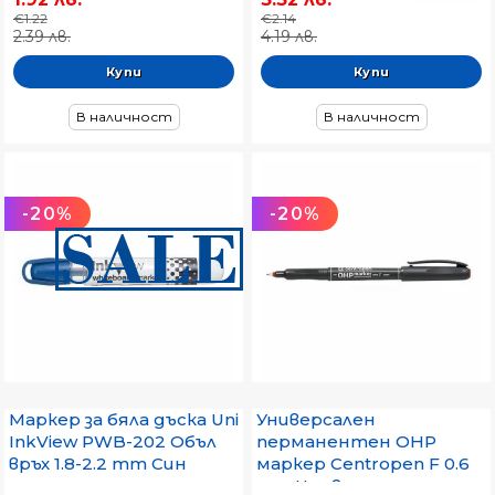
€1.22
€2.14
2.39 лв.
4.19 лв.
В наличност
В наличност
-20%
-20%
Маркер за бяла дъска Uni
Универсален
InkView PWB-202 Объл
перманентен OHP
връх 1.8-2.2 mm Син
маркер Centropen F 0.6
mm Червен