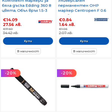
Комплект маркери за
Универсален
бяла дъска Edding 360 8
перманентен OHP
цвята, Объл връх 1.5-3
маркер Centropen F 0.6
mm
mm Син
€14.09
€0.84
27.56 лв.
1.64 лв.
€17.60
€1.06
34.42 лв.
2.07 лв.
В наличност
В наличност
-20%
-20%