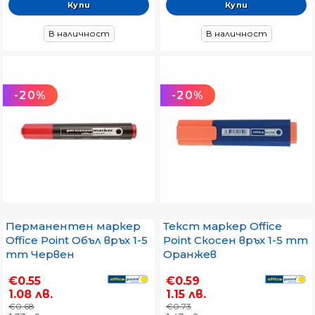
В наличност
В наличност
-20%
-20%
Перманентен маркер
Текст маркер Office
Office Point Объл връх 1-5
Point Скосен връх 1-5 mm
mm Червен
Оранжев
€0.55
€0.59
1.08 лв.
1.15 лв.
€0.68
€0.73