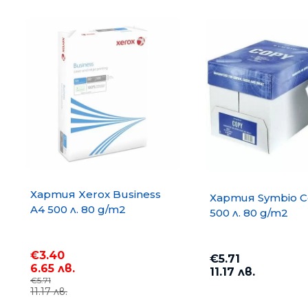
Хартия Xerox Business
Хартия Symbio C
A4 500 л. 80 g/m2
500 л. 80 g/m2
Хартия COPY MATE A4 500
75 g/m2
€3.40
€3.67
€5.71
6.65 лв.
7.18 лв.
11.17 лв.
€5.71
11.17 лв.