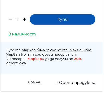
отоброячни машини, Детектори
тва за почистване
оари
тизатори и парфюми
В наличност
Купете
Маркер бяла дъска Pentel Maxiflo Объл
Червен 6.0 mm
или други продукт от
категория
Маркери
за да получите
20%
отстъпка.
Сравни
Оцени продукта