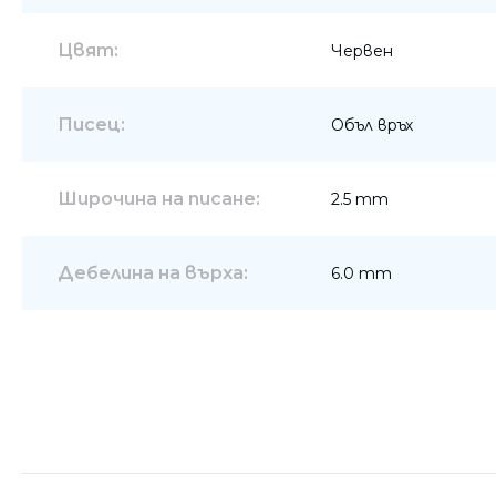
Цвят:
Червен
Писец:
Объл връх
Широчина на писане:
2.5 mm
Дебелина на върха:
6.0 mm