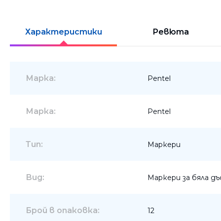
Шкафове
Бюра
Характеристики
Ревюта
Градински маси
Марка:
Pentel
Марка:
Pentel
Тип:
Маркери
Вид:
Маркери за бяла дъ
Брой в опаковка:
12