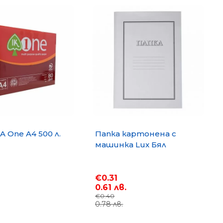
A One A4 500 л.
Папка картонена с
машинка Lux Бял
€0.31
0.61 лв.
€0.40
0.78 лв.