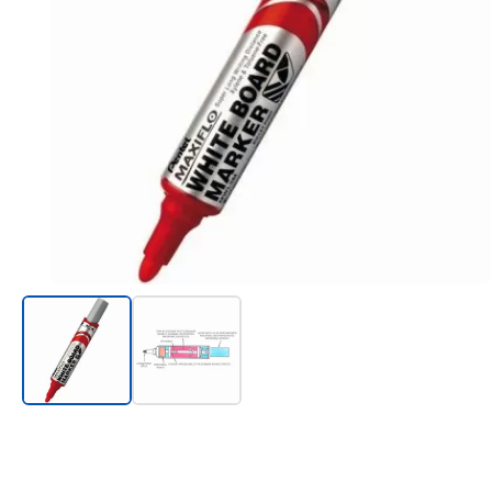
Онл@йн си винаги в час!
%РАЗПРОДАЖБА%
Rowenta
Beurer
Tefal
TV стойки
Техника
Офис столове
Закачалки
Пейки и табуретки