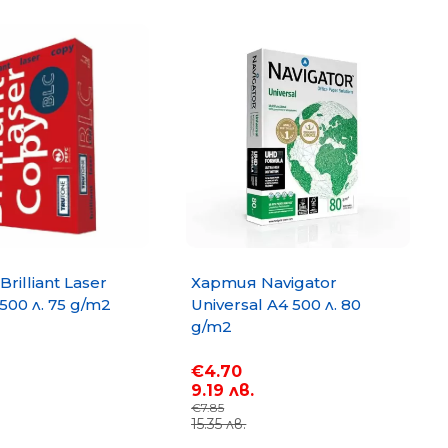
rilliant Laser
Хартия Navigator
500 л. 75 g/m2
Universal A4 500 л. 80
g/m2
opy A4 500
Хартия PP Lite A4 500 л. 80
g/m2
€4.70
€6.35
9.19 лв.
12.42 лв.
€7.85
15.35 лв.