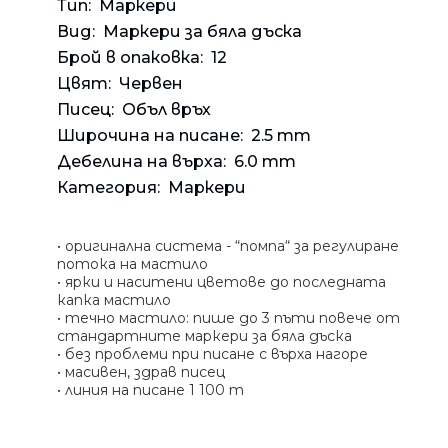
Банкн
Средс
Аксес
Тип:
Маркери
Rowenta
Вид:
Маркери за бяла дъска
Beurer
Арома
Брой в опаковка:
12
Tefal
Цвят:
Червен
TV стойки
Писец:
Объл връх
Техника
Широчина на писане:
2.5 mm
Офис столове
Дебелина на върха:
6.0 mm
Закачалки
Категория:
Маркери
Пейки и табуретки
Шкафове
• оригинална система - “помпа“ за регулиране
потока на мастило
Бюра
• ярки и наситени цветове до последната
капка мастило
Градински маси
• течно мастило: пише до 3 пъти повече от
стандартните маркери за бяла дъска
• без проблеми при писане с върха нагоре
• масивен, здрав писец
• линия на писане 1 100 m