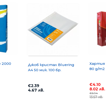
e 2000
Хартия 
Джоб кристал Bluering
80 g/m2
А4 50 мик. 100 бр.
€4.10
€2.39
8.02 лв.
4.67 лв.
€6.94
13.57 лв.