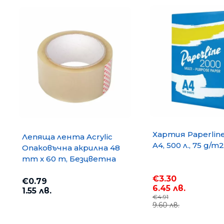
Хартия Paperlin
Лепяща лента Acrylic
A4, 500 л., 75 g/m2
Опаковъчна акрилна 48
mm x 60 m, Безцветна
€3.30
€0.79
6.45 лв.
1.55 лв.
€4.91
9.60 лв.