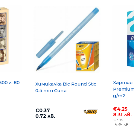
500 л. 80
Хартия 
Химикалка Bic Round Stic
Premium 
0.4 mm Синя
g/m2
€4.25
€0.37
8.31 лв.
0.72 лв.
€7.85
15.35 лв.