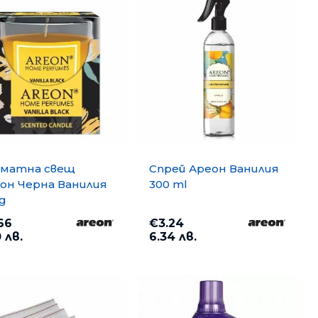
матна свещ
Спрей Ареон Ванилия
он Черна Ванилия
300 ml
 g
66
€3.24
opy A4 500
Хартия PP Lite A4 500 л. 80
 лв.
6.34 лв.
g/m2
€6.35
12.42 лв.