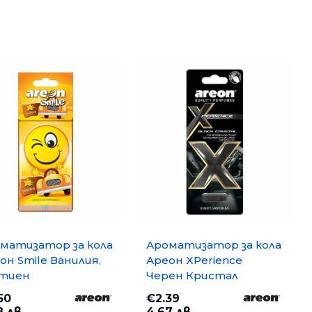
отоброячни машини, Детектори
тва за почистване
оари
тизатори и парфюми
матизатор за кола
Ароматизатор за кола
он Smile Ванилия,
Ареон XPerience
ртиен
Черен Кристал
50
€2.39
8 лв.
4.67 лв.