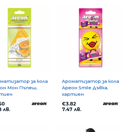
и
матизатор за кола
Ароматизатор за кола
он Мон Пъпеш,
Ареон Smile Дъвка,
ртиен
хартиен
50
€3.82
8 лв.
7.47 лв.