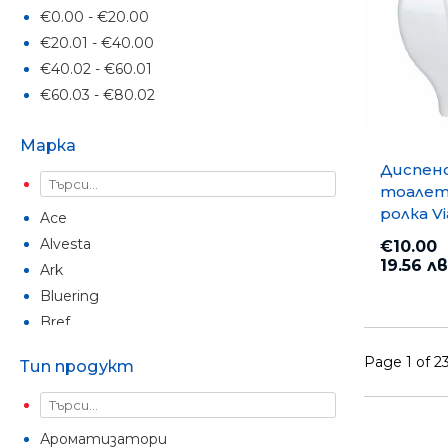
€0.00 - €20.00
€20.01 - €40.00
€40.02 - €60.01
€60.03 - €80.02
Марка
Диспенс
тоалет
ролка Vi
Ace
cm, Бял
Alvesta
€10.00
19.56 лв
Ark
Bluering
Bref
Cif
Page 1 of 2
Тип продукт
Data Flash
Domestos
Domino
Ароматизатори