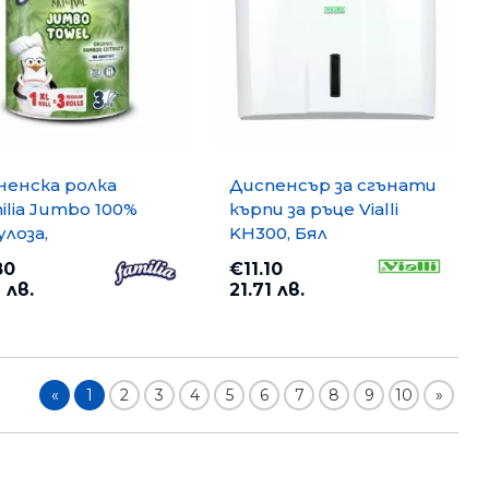
ненска ролка
Диспенсър за сгънати
ilia Jumbo 100%
кърпи за ръце Vialli
улоза,
KH300, Бял
пластова, Бяла
80
€11.10
 лв.
21.71 лв.
«
1
2
3
4
5
6
7
8
9
10
»