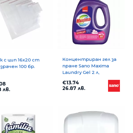
Концентриран гел за
к с цип 16x20 cm
пране Sano Maxima
зрачен 100 бр.
Laundry Gel 2 л,
Sensitive
€13.74
08
26.87 лв.
8 лв.