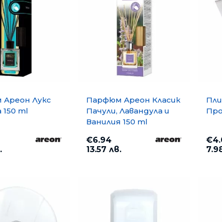
 Ареон Лукс
Парфюм Ареон Класик
Пли
 150 ml
Пачули, Лавандула и
Про
Ванилия 150 ml
€6.94
€4.
.
13.57 лв.
7.9