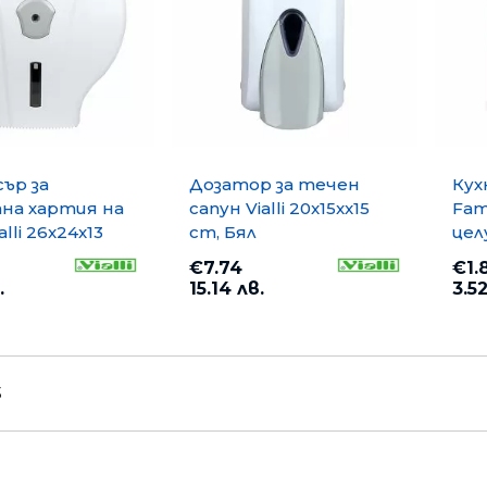
ър за
Дозатор за течен
Кух
на хартия на
сапун Vialli 20x15xx15
Fam
alli 26x24x13
cm, Бял
цел
три
€7.74
€1.
.
15.14 лв.
3.52
3