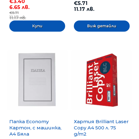
€3.40
€5.71
6.65 лв.
11.17 лв.
€5.71
11.17 лв.
Виж детайли
Папка Economy
Хартия Brilliant Laser
Картон, с машинка,
Copy A4 500 л. 75
А4 Бяла
g/m2