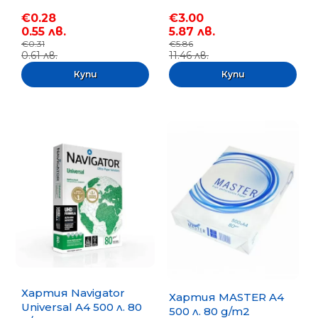
€0.28
€3.00
0.55 лв.
5.87 лв.
€0.31
€5.86
0.61 лв.
11.46 лв.
Хартия Navigator
Хартия MASTER A4
Universal A4 500 л. 80
500 л. 80 g/m2