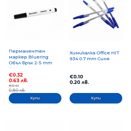
Перманентен
Химикалка Office HIT
маркер Bluering
934 0.7 mm Синя
Объл връх 2-5 mm
Черен
€0.32
€0.10
0.63 лв.
0.20 лв.
€0.41
0.80 лв.