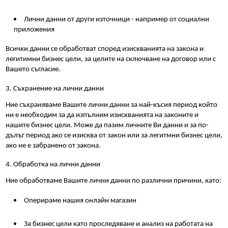
Лични данни от други източници - например от социални 
приложения
Всички данни се обработват според изискванията на закона и 
легитимни бизнес цели, за целите на сключване на договор или с 
Вашето съгласие.
3. Съхранение на лични данни
Ние съхраняваме Вашите лични данни за най-късия период който 
ни е необходим за да изпълним изискванията на законите и 
нашите бизнес цели. Може да пазим личните Ви данни и за по-
дълъг период ако се изисква от закон или за легитмни бизнес цели, 
ако не е забранено от закона.
4. Обработка на лични данни
Ние обработваме Вашите лични данни по различни причини, като:
Оперираме нашия онлайн магазин
За бизнес цели като проследяване и анализ на работата на 