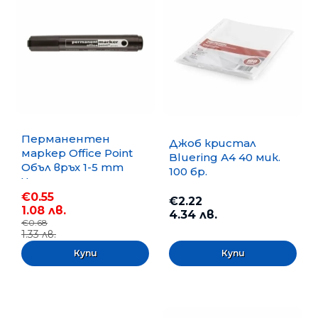
Перманентен
Джоб кристал
маркер Office Point
Bluering А4 40 мик.
Объл връх 1-5 mm
100 бр.
Черен
€0.55
€2.22
1.08 лв.
4.34 лв.
€0.68
1.33 лв.