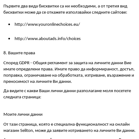
Първите два вида бисквитки са ни необходими, а от третия вид 
бисквитки може да се откажете използвайки следните сайтове:
http://www.youronlinechoices.eu/
http://www.aboutads.info/choices
8. Вашите права
Според GDPR - Общия регламент за защита на личните данни Вие 
имате определени права. Имате право да информираност, достъп, 
поправка, ограничаване на обработката, изтриване, възражение и 
преносимост на личните Ви данни.
Да видите с какви Ваши лични данни разполагаме моля посетете 
следната страница:
Моите лични данни
От тази страница, която е специална функционалност на онлайн 
магазин Seliton, може да заявите изтриването на личните Ви данни.