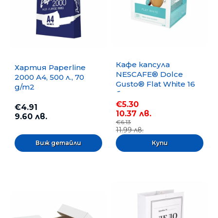
Кафе капсула
Хартия Paperline
NESCAFE® Dolce
2000 A4, 500 л., 70
Gusto® Flat White 16
g/m2
бр.
€5.30
€4.91
10.37 лв.
9.60 лв.
€6.13
11.99 лв.
Виж детайли