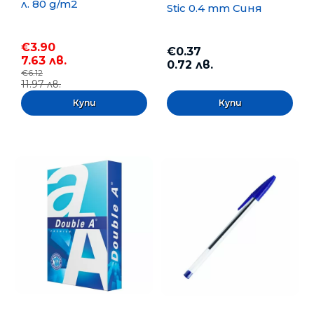
л. 80 g/m2
Stic 0.4 mm Синя
€3.90
€0.37
7.63 лв.
0.72 лв.
€6.12
11.97 лв.