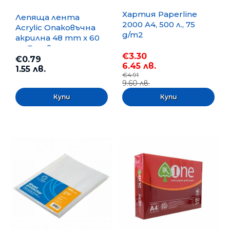
Хартия Paperline
Лепяща лента
2000 A4, 500 л., 75
Acrylic Опаковъчна
g/m2
акрилна 48 mm x 60
m, Безцветна
€3.30
€0.79
6.45 лв.
1.55 лв.
€4.91
9.60 лв.