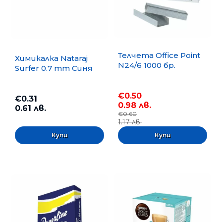
Телчета Office Point
Химикалка Nataraj
N24/6 1000 бр.
Surfer 0.7 mm Синя
€0.50
€0.31
0.98 лв.
0.61 лв.
€0.60
1.17 лв.