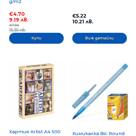
g/m2
€4.70
€5.22
9.19 лв.
10.21 лв.
€7.85
15.35 лв.
Виж детайли
Хартия Artist A4 500
Химикалка Bic Round