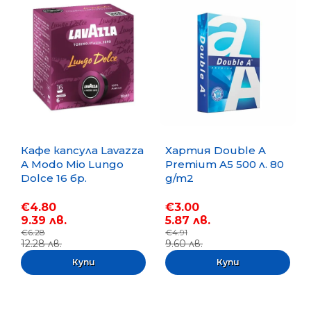
Кафе капсула Lavazza
Хартия Double A
A Modo Mio Lungo
Premium A5 500 л. 80
Dolce 16 бр.
g/m2
€4.80
€3.00
9.39 лв.
5.87 лв.
€6.28
€4.91
12.28 лв.
9.60 лв.