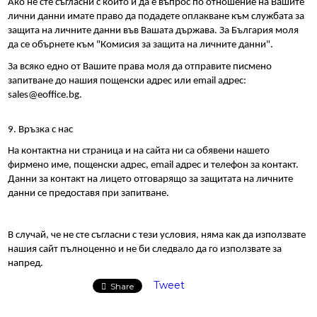
Ако не сте съгласни с който и да е въпрос по отношение на Вашите 
лични данни имате право да подадете оплакване към службата за 
защита на личните данни във Вашата държава. За България моля 
да се обърнете към "Комисия за защита на личните данни".
За всяко едно от Вашите права моля да отправите писмено 
запитване до нашия пощенски адрес или email адрес: 
sales@eoffice.bg.
9. Връзка с нас
На контактна ни страница и на сайта ни са обявени нашето 
фирмено име, пощенски адрес, email адрес и телефон за контакт. 
Данни за контакт на лицето отговарящо за защитата на личните 
данни се предоставя при запитване.
В случай, че не сте съгласни с тези условия, няма как да използвате 
нашия сайт пълноценно и не би следвало да го използвате за 
напред.
Tweet
Share