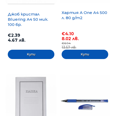
Хартия A One A4 500
Джоб кристал
л. 80 g/m2
Bluering А4 50 мик.
100 бр.
€4.10
€2.39
8.02 лв.
4.67 лв.
€6.94
13.57 лв.