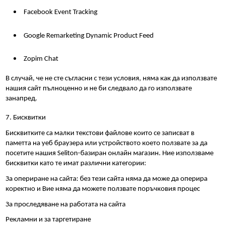
Facebook Event Tracking
Google Remarketing Dynamic Product Feed
Zopim Chat
В случай, че не сте съгласни с тези условия, няма как да използвате 
нашия сайт пълноценно и не би следвало да го използвате 
занапред.
7. Бисквитки
Бисквитките са малки текстови файлове които се записват в 
паметта на уеб браузера или устройството което ползвате за да 
посетите нашия Seliton-базиран онлайн магазин. Ние използваме 
бисквитки като те имат различни категории:
За опериране на сайта: без тези сайта няма да може да оперира 
коректно и Вие няма да можете ползвате поръчковия процес
За проследяване на работата на сайта
Рекламни и за таргетиране