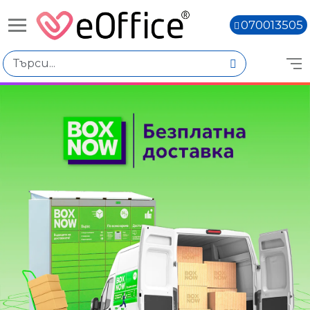
070013505
Книги,