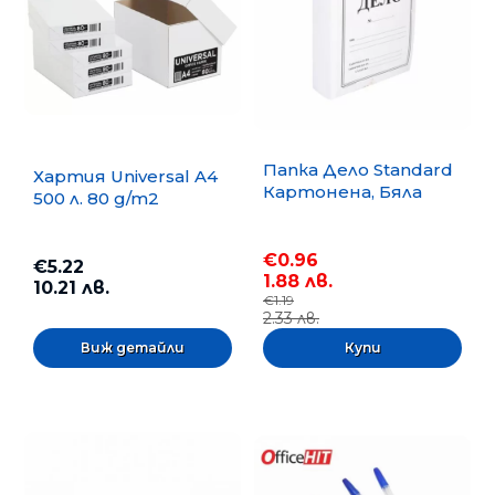
Папка Дело Standard
Хартия Universal A4
Картонена, Бяла
500 л. 80 g/m2
€0.96
€5.22
1.88 лв.
10.21 лв.
€1.19
2.33 лв.
Виж детайли