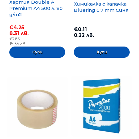
Хартия Double A
Химикалка с капачка
Premium A4 500 л. 80
Bluering 0.7 mm Синя
g/m2
€4.25
€0.11
8.31 лв.
0.22 лв.
€7.85
15.35 лв.