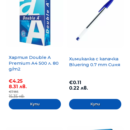
Хартия Double A
Химикалка с капачка
Premium A4 500 л. 80
Bluering 0.7 mm Синя
g/m2
€4.25
€0.11
8.31 лв.
0.22 лв.
€7.85
15.35 лв.