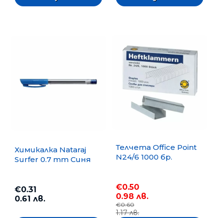
Телчета Office Point
Химикалка Nataraj
N24/6 1000 бр.
Surfer 0.7 mm Синя
€0.50
€0.31
0.98 лв.
0.61 лв.
€0.60
1.17 лв.