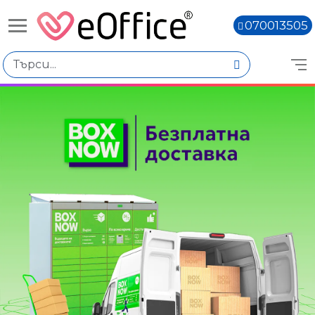
070013505
Избери по
Цена
€110.01 - €150.00
€150.02 - €190.01
€270.05 - €310.04
Количество
Наличен
Няма наличност
Книги,