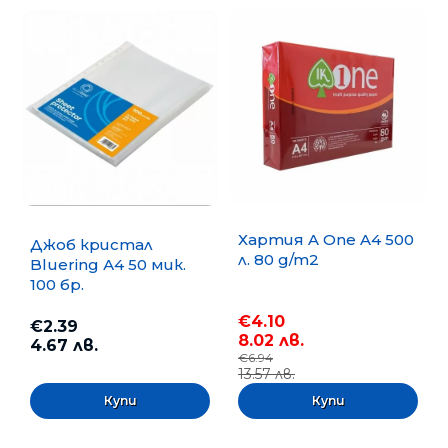
Хартия A One A4 500
Джоб кристал
л. 80 g/m2
Bluering А4 50 мик.
100 бр.
€4.10
€2.39
8.02 лв.
4.67 лв.
€6.94
13.57 лв.