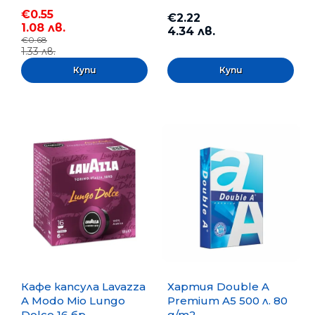
€0.55
€2.22
1.08 лв.
4.34 лв.
€0.68
1.33 лв.
Кафе капсула Lavazza
Хартия Double A
A Modo Mio Lungo
Premium A5 500 л. 80
Dolce 16 бр.
g/m2