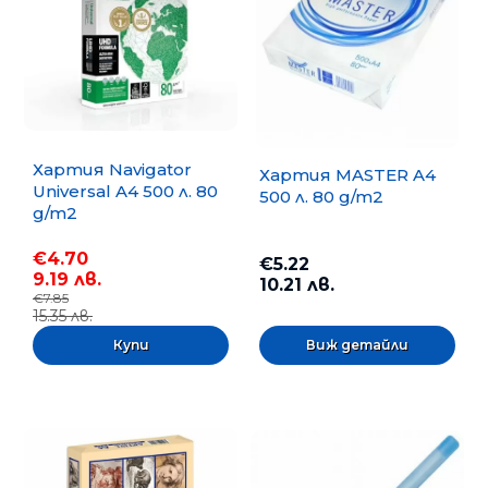
Хартия Navigator
Хартия MASTER A4
Universal A4 500 л. 80
500 л. 80 g/m2
g/m2
€4.70
€5.22
9.19 лв.
10.21 лв.
€7.85
15.35 лв.
Виж детайли