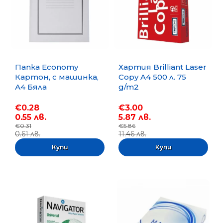
Папка Economy
Хартия Brilliant Laser
Картон, с машинка,
Copy A4 500 л. 75
А4 Бяла
g/m2
€0.28
€3.00
0.55 лв.
5.87 лв.
€0.31
€5.86
0.61 лв.
11.46 лв.