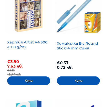
Хартия Artist A4 500
Химикалка Bic Round
л. 80 g/m2
Stic 0.4 mm Синя
€3.90
€0.37
7.63 лв.
0.72 лв.
€6.12
11.97 лв.