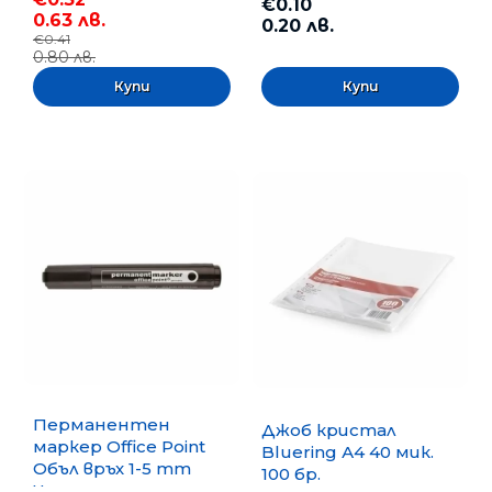
€0.10
0.63 лв.
0.20 лв.
€0.41
0.80 лв.
Перманентен
Джоб кристал
маркер Office Point
Bluering А4 40 мик.
Объл връх 1-5 mm
100 бр.
Черен