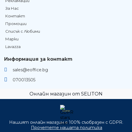
Рекламации
За Нас
Контакт
Промоции
Списък с Любими
Марки
Lavazza
Информация за контакт
sales@eoffice.bg
070013505
Онлайн магазин от SELITON
GDPR
Нашият онлайн магазин е 100% съобразен с GDPR.
Прочетете нашата политика