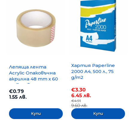
Хартия Paperline
Лепяща лента
2000 A4, 500 л., 75
Acrylic Опаковъчна
g/m2
акрилна 48 mm x 60
m, Безцветна
€3.30
€0.79
6.45 лв.
1.55 лв.
€4.91
9.60 лв.