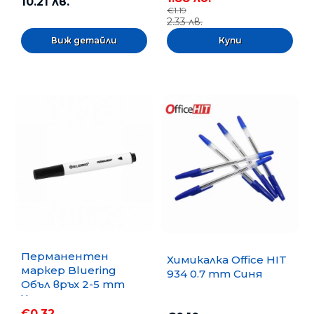
10.21 лв.
€1.19
2.33 лв.
Виж детайли
Перманентен
Химикалка Office HIT
маркер Bluering
934 0.7 mm Синя
Объл връх 2-5 mm
Черен
€0.32