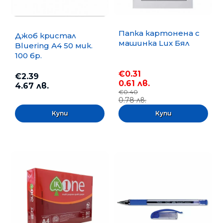
Папка картонена с
Джоб кристал
машинка Lux Бял
Bluering А4 50 мик.
100 бр.
€0.31
€2.39
0.61 лв.
4.67 лв.
€0.40
0.78 лв.