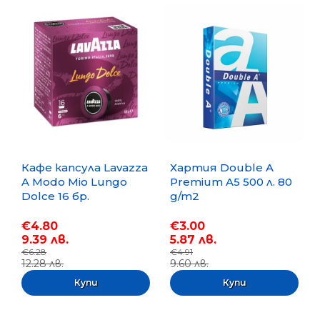
Кафе капсула Lavazza
Хартия Double A
A Modo Mio Lungo
Premium A5 500 л. 80
Dolce 16 бр.
g/m2
€4.80
€3.00
9.39 лв.
5.87 лв.
€6.28
€4.91
12.28 лв.
9.60 лв.