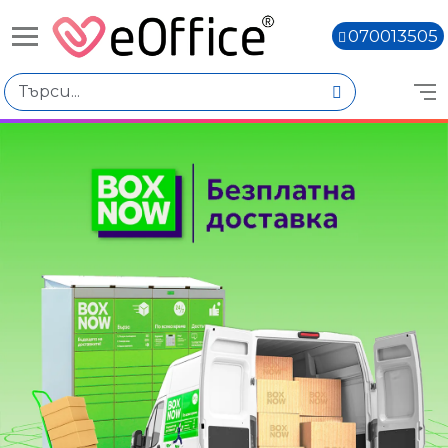
070013505
Избери по
Цена
€500.01 - €600.00
€800.04 - €900.03
€900.05 - €1,000.04
€1,000.06 - €1,100.05
Цвят
Black
Книги,
Blue
Dark Blue
Количество
Наличен