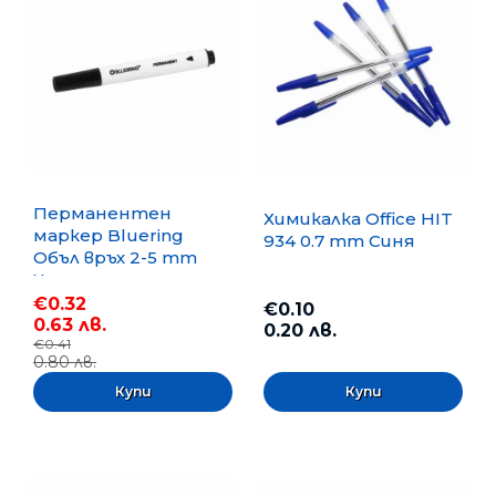
Перманентен
Химикалка Office HIT
маркер Bluering
934 0.7 mm Синя
Объл връх 2-5 mm
Черен
€0.32
€0.10
0.63 лв.
0.20 лв.
€0.41
0.80 лв.