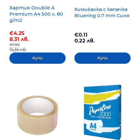
Хартия Double A
Химикалка с капачка
Premium A4 500 л. 80
Bluering 0.7 mm Синя
g/m2
€4.25
€0.11
8.31 лв.
0.22 лв.
€7.85
15.35 лв.