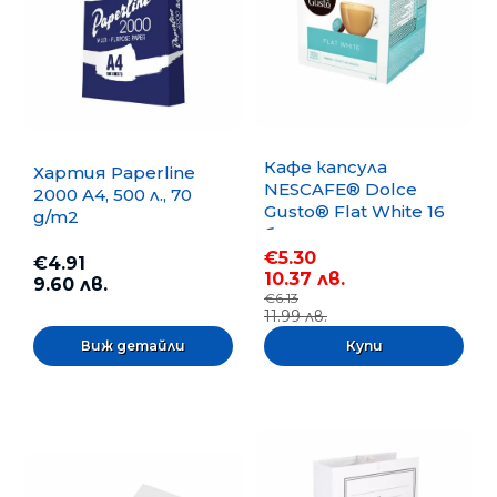
Кафе капсула
Хартия Paperline
NESCAFE® Dolce
2000 A4, 500 л., 70
Gusto® Flat White 16
g/m2
бр.
€5.30
€4.91
10.37 лв.
9.60 лв.
€6.13
11.99 лв.
Виж детайли