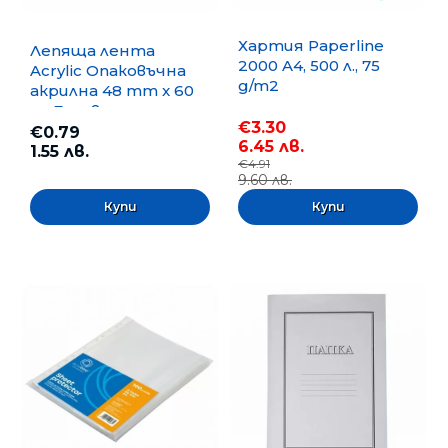
Хартия Paperline
Лепяща лента
2000 A4, 500 л., 75
Acrylic Опаковъчна
g/m2
акрилна 48 mm x 60
m, Безцветна
€3.30
€0.79
6.45 лв.
1.55 лв.
€4.91
9.60 лв.