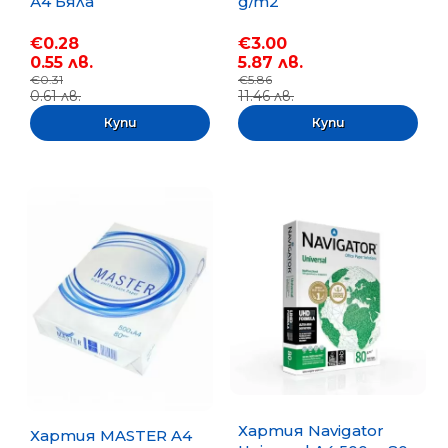
А4 Бяла
g/m2
€0.28
€3.00
0.55 лв.
5.87 лв.
€0.31
€5.86
0.61 лв.
11.46 лв.
Хартия Navigator
Хартия MASTER A4