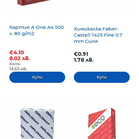
Хартия A One A4 500
Химикалка Faber-
л. 80 g/m2
Castell 1425 Fine 0.7
mm Синя
€4.10
€0.91
8.02 лв.
1.78 лв.
€6.94
13.57 лв.