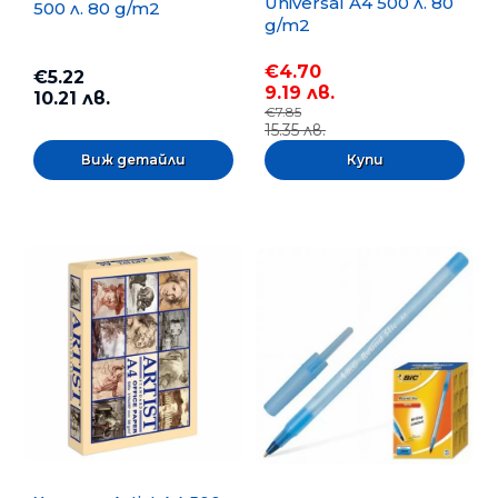
Universal A4 500 л. 80
500 л. 80 g/m2
g/m2
€4.70
€5.22
9.19 лв.
10.21 лв.
€7.85
15.35 лв.
Виж детайли