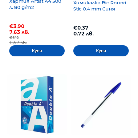
Хартия Artist A4 500
Химикалка Bic Round
л. 80 g/m2
Stic 0.4 mm Синя
€3.90
€0.37
7.63 лв.
0.72 лв.
€6.12
11.97 лв.