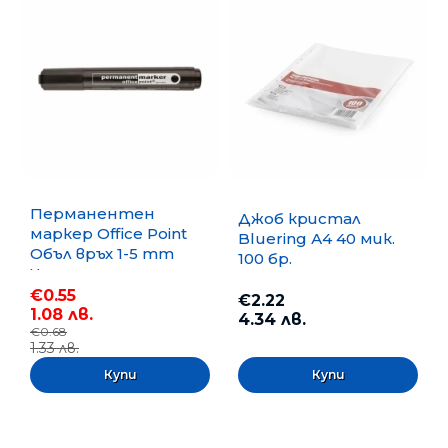
Перманентен
Джоб кристал
маркер Office Point
Bluering А4 40 мик.
Объл връх 1-5 mm
100 бр.
Черен
€0.55
€2.22
1.08 лв.
4.34 лв.
€0.68
1.33 лв.