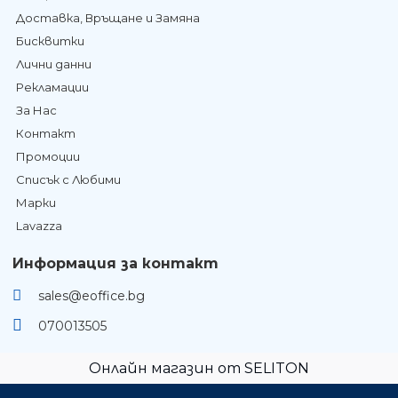
Доставка, Връщане и Замяна
Бисквитки
Лични данни
Рекламации
За Нас
Контакт
Промоции
Списък с Любими
Марки
Lavazza
Информация за контакт
sales@eoffice.bg
070013505
Онлайн магазин от SELITON