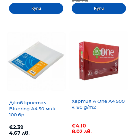
9.60 лв.
Хартия A One A4 500
Джоб кристал
л. 80 g/m2
Bluering А4 50 мик.
100 бр.
€4.10
€2.39
8.02 лв.
4.67 лв.