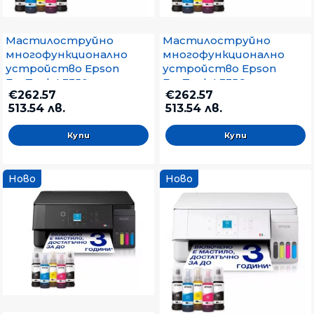
Мастилоструйно
Мастилоструйно
многофункционално
многофункционално
устройство Epson
устройство Epson
EcoTank L3350
EcoTank L3356
€262.57
€262.57
513.54 лв.
513.54 лв.
Ново
Ново