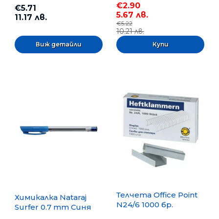
€2.90
€5.71
5.67 лв.
11.17 лв.
€5.22
10.21 лв.
Виж детайли
Телчета Office Point
Химикалка Nataraj
N24/6 1000 бр.
Surfer 0.7 mm Синя