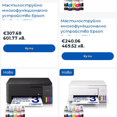
Мастилоструйно
многофункционално
устройство Epson
Мастилоструйно
EcoTank L3362
многофункционално
устройство Epson
€307.68
EcoTank L3310
601.77 лв.
€240.06
469.52 лв.
Ново
Ново