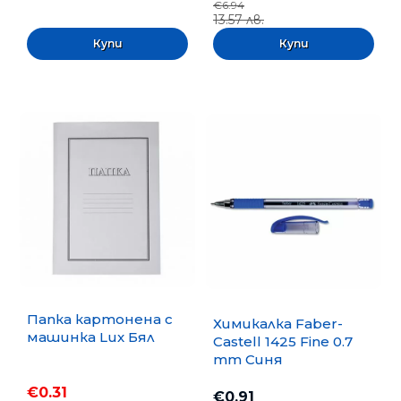
€6.94
13.57 лв.
Папка картонена с
Химикалка Faber-
машинка Lux Бял
Castell 1425 Fine 0.7
mm Синя
€0.31
€0.91