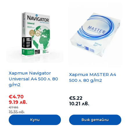
Хартия Navigator
Хартия MASTER A4
Universal A4 500 л. 80
500 л. 80 g/m2
g/m2
€4.70
€5.22
9.19 лв.
10.21 лв.
€7.85
15.35 лв.
Виж детайли