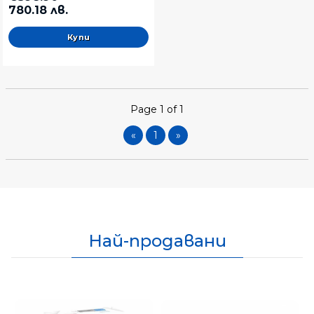
780.18 лв.
Page 1 of 1
«
1
»
Най-продавани