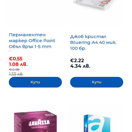
Перманентен
Джоб кристал
маркер Office Point
Bluering А4 40 мик.
Объл връх 1-5 mm
100 бр.
Черен
€0.55
€2.22
1.08 лв.
4.34 лв.
€0.68
1.33 лв.