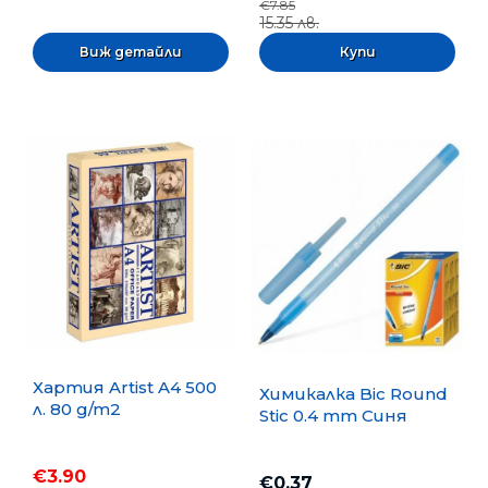
€7.85
15.35 лв.
Виж детайли
Хартия Artist A4 500
Химикалка Bic Round
л. 80 g/m2
Stic 0.4 mm Синя
€3.90
€0.37