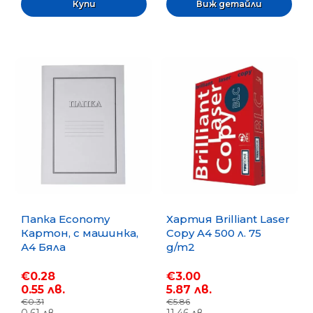
Виж детайли
Папка Economy
Хартия Brilliant Laser
Картон, с машинка,
Copy A4 500 л. 75
А4 Бяла
g/m2
€0.28
€3.00
0.55 лв.
5.87 лв.
€0.31
€5.86