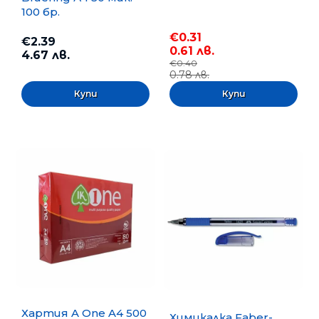
100 бр.
€0.31
€2.39
0.61 лв.
4.67 лв.
€0.40
0.78 лв.
Хартия A One A4 500
Химикалка Faber-