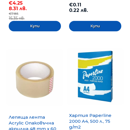
€4.25
€0.11
8.31 лв.
0.22 лв.
€7.85
15.35 лв.
Хартия Paperline
Лепяща лента
2000 A4, 500 л., 75
Acrylic Опаковъчна
g/m2
акрилна 48 mm x 60