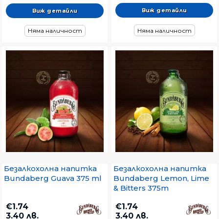
Виж детайли
Виж детайли
Няма наличност
Няма наличност
Безалкохолна напитка
Безалкохолна напитка
Bundaberg Lemon, Lime
Bundaberg Guava 375 ml
& Bitters 375m
€1.74
€1.74
3.40 лв.
3.40 лв.