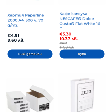
Кафе капсула
Хартия Paperline
NESCAFE® Dolce
2000 A4, 500 л., 70
Gusto® Flat White 16
g/m2
бр.
€5.30
€4.91
10.37 лв.
9.60 лв.
€6.13
11.99 лв.
Виж детайли