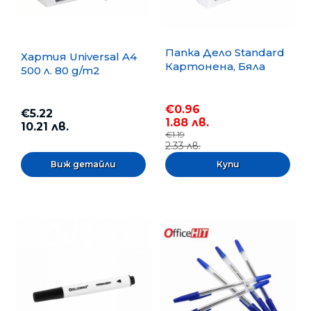
Папка Дело Standard
Хартия Universal A4
Картонена, Бяла
500 л. 80 g/m2
€0.96
€5.22
1.88 лв.
10.21 лв.
€1.19
2.33 лв.
Виж детайли