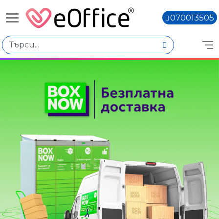
070013505
Избери по
Цена
€0.61 - €0.80
€1.66 - €1.85
Вид продукт
Газирани напитки
Натурални напитки
Книги,
Количество
Наличен
Няма наличност