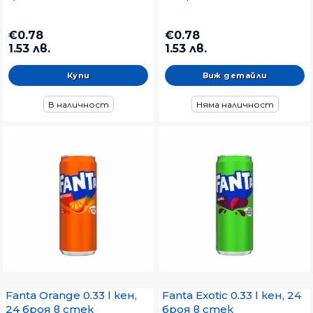
€0.78
€0.78
1.53 лв.
1.53 лв.
Виж детайли
В наличност
Няма наличност
Fanta Orange 0.33 l кен,
Fanta Exotic 0.33 l кен, 24
24 броя в стек
броя в стек