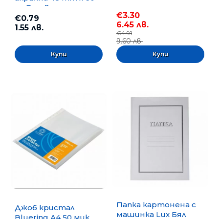
m, Безцветна
€3.30
€0.79
6.45 лв.
1.55 лв.
€4.91
9.60 лв.
Папка картонена с
Джоб кристал
машинка Lux Бял
Bluering А4 50 мик.