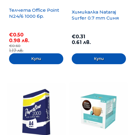
Телчета Office Point
Химикалка Nataraj
N24/6 1000 бр.
Surfer 0.7 mm Синя
€0.50
€0.31
0.98 лв.
0.61 лв.
€0.60
1.17 лв.