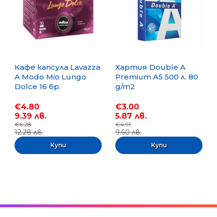
Кафе капсула Lavazza
Хартия Double A
A Modo Mio Lungo
Premium A5 500 л. 80
Dolce 16 бр.
g/m2
€4.80
€3.00
9.39 лв.
5.87 лв.
€6.28
€4.91
12.28 лв.
9.60 лв.