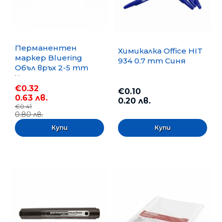
Перманентен
Химикалка Office HIT
маркер Bluering
934 0.7 mm Синя
Объл връх 2-5 mm
Черен
€0.32
€0.10
0.63 лв.
0.20 лв.
€0.41
0.80 лв.