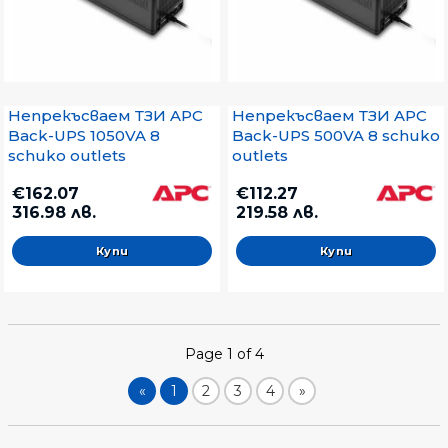
Непрекъсваем ТЗИ APC
Непрекъсваем ТЗИ APC
Back-UPS 1050VA 8
Back-UPS 500VA 8 schuko
schuko outlets
outlets
€162.07
€112.27
316.98 лв.
219.58 лв.
Page 1 of 4
«
1
2
3
4
»