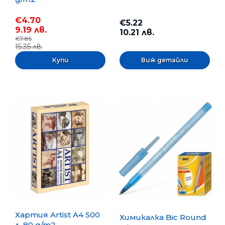
€4.70
€5.22
9.19 лв.
10.21 лв.
€7.85
15.35 лв.
Виж детайли
Хартия Artist A4 500
Химикалка Bic Round
л. 80 g/m2