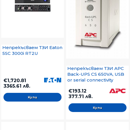
Непрекъсваем ТЗИ Eaton
5SC 3000i RT2U
Непрекъсваем ТЗИ APC
Back-UPS CS 650VA, USB
or serial connectivity
€1,720.81
3365.61 лв.
€193.12
377.71 лв.