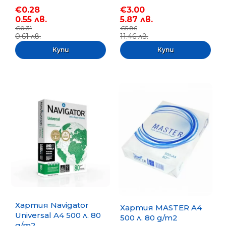
€0.28
€3.00
0.55 лв.
5.87 лв.
€0.31
€5.86
0.61 лв.
11.46 лв.
Хартия Navigator
Хартия MASTER A4
Universal A4 500 л. 80
500 л. 80 g/m2
g/m2