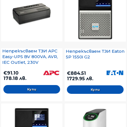
Непрекъсваем ТЗИ APC
Непрекъсваем ТЗИ Eaton
Easy-UPS BV 800VA, AVR,
5P 1550i G2
IEC Outlet, 230V
€91.10
€884.51
178.18 лв.
1729.95 лв.