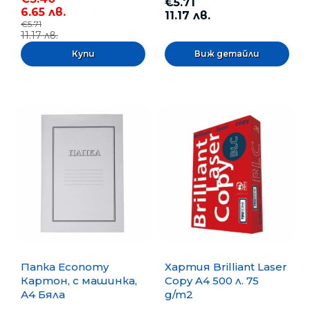
€5.71
6.65 лв.
11.17 лв.
€5.71
11.17 лв.
Виж детайли
Папка Economy
Хартия Brilliant Laser
Картон, с машинка,
Copy A4 500 л. 75
А4 Бяла
g/m2