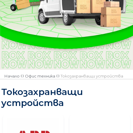
Наличен
Няма наличност
Категория
Батерии
ABB
APC
EATON
Начало
Офис техника
Токозахранващи устройства
Токозахранващи
устройства