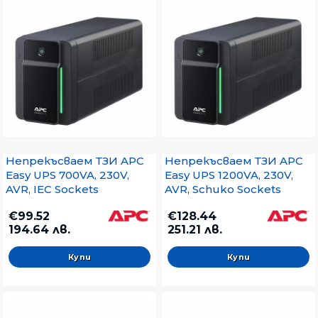
Непрекъсваем ТЗИ APC
Непрекъсваем ТЗИ APC
Easy UPS 700VA, 230V,
Easy UPS 1200VA, 230V,
AVR, IEC Sockets
AVR, Schuko Sockets
€99.52
€128.44
194.64 лв.
251.21 лв.