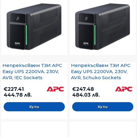
Непрекъсваем ТЗИ APC
Непрекъсваем ТЗИ APC
Easy UPS 2200VA, 230V,
Easy UPS 2200VA, 230V,
AVR, IEC Sockets
AVR, Schuko Sockets
€227.41
€247.48
444.78 лв.
484.03 лв.