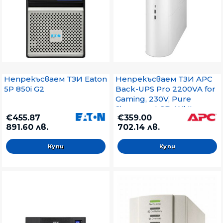
Непрекъсваем ТЗИ Eaton
Непрекъсваем ТЗИ APC
5P 850i G2
Back-UPS Pro 2200VA for
Gaming, 230V, Pure
Sinewave, LCD, White,
€455.87
€359.00
Schuko
891.60 лв.
702.14 лв.