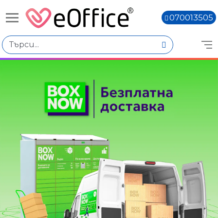
070013505
Избери по
Подкатегории
Батерии
ABB
APC
EATON
Цена
€0.00 - €1,000.00
Книги,
€1,000.01 - €2,000.00
€2,000.02 - €3,000.01
€3,000.03 - €4,000.02
Количество