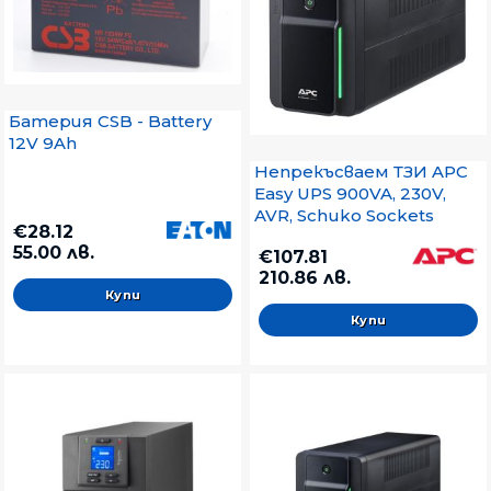
Батерия CSB - Battery
12V 9Ah
Непрекъсваем ТЗИ APC
Easy UPS 900VA, 230V,
AVR, Schuko Sockets
€28.12
55.00 лв.
€107.81
210.86 лв.