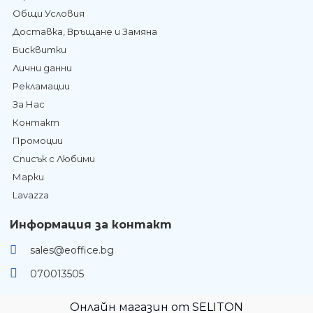
Общи Условия
Доставка, Връщане и Замяна
Бисквитки
Лични данни
Рекламации
За Нас
Контакт
Промоции
Списък с Любими
Марки
Lavazza
Информация за контакт
sales@eoffice.bg
070013505
Онлайн магазин от SELITON