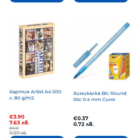
Хартия Artist A4 500
Химикалка Bic Round
л. 80 g/m2
Stic 0.4 mm Синя
€3.90
€0.37
7.63 лв.
0.72 лв.
€6.12
11.97 лв.