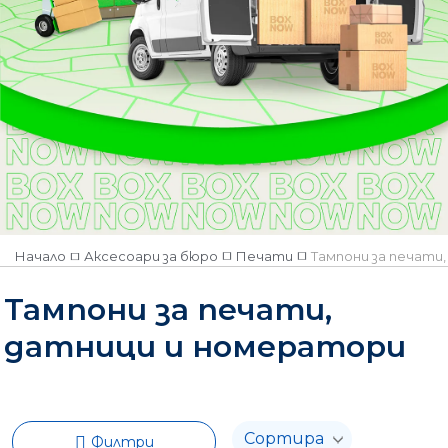
Няма наличност
Начало
Аксесоари за бюро
Печати
Тампони за печати
Тампони за печати,
датници и номератори
Филтри