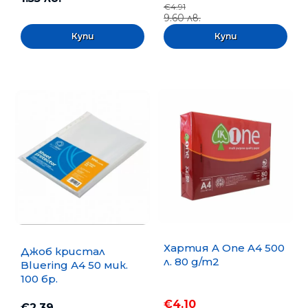
€4.91
9.60 лв.
Хартия A One A4 500
Джоб кристал
л. 80 g/m2
Bluering А4 50 мик.
100 бр.
€4.10
€2.39