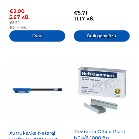
€2.90
€5.71
5.67 лв.
11.17 лв.
€5.22
10.21 лв.
Виж детайли
Телчета Office Point
Химикалка Nataraj
N24/6 1000 бр.