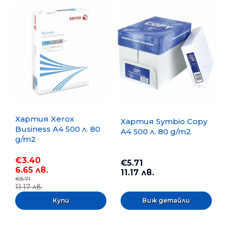
Хартия Xerox
Хартия Symbio Copy
Business A4 500 л. 80
A4 500 л. 80 g/m2
g/m2
€3.40
€5.71
6.65 лв.
11.17 лв.
€5.71
11.17 лв.
Виж детайли