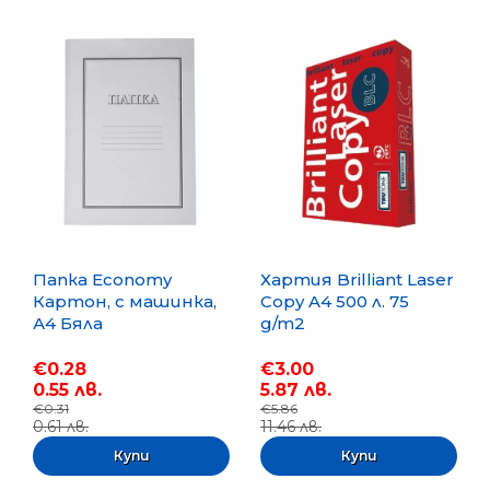
Папка Economy
Хартия Brilliant Laser
Картон, с машинка,
Copy A4 500 л. 75
А4 Бяла
g/m2
€0.28
€3.00
0.55 лв.
5.87 лв.
€0.31
€5.86
0.61 лв.
11.46 лв.