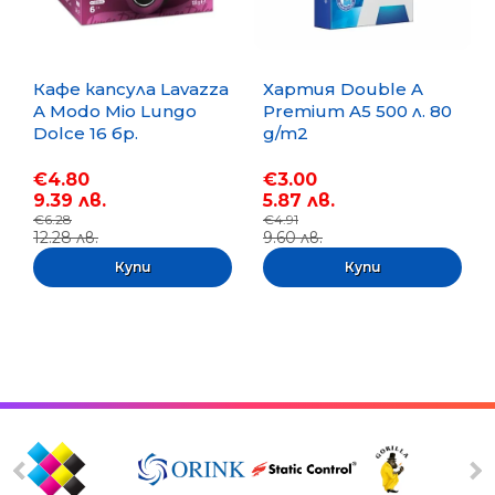
Кафе капсула Lavazza
Хартия Double A
A Modo Mio Lungo
Premium A5 500 л. 80
Dolce 16 бр.
g/m2
€4.80
€3.00
9.39 лв.
5.87 лв.
€6.28
€4.91
12.28 лв.
9.60 лв.