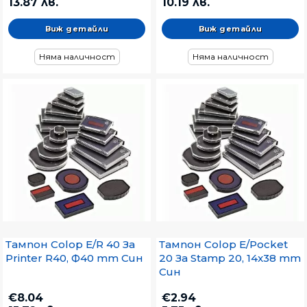
13.87 лв.
10.19 лв.
Виж детайли
Виж детайли
Няма наличност
Няма наличност
Тампон Colop E/R 40 За
Тампон Colop E/Pocket
Printer R40, Ф40 mm Син
20 За Stamp 20, 14x38 mm
Син
€8.04
€2.94