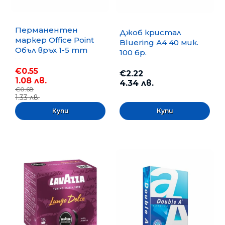
Перманентен
Джоб кристал
маркер Office Point
Bluering А4 40 мик.
Объл връх 1-5 mm
100 бр.
Черен
€0.55
€2.22
1.08 лв.
4.34 лв.
€0.68
1.33 лв.