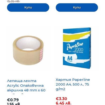
15.35 лв.
Хартия Paperline
Лепяща лента
2000 A4, 500 л., 75
Acrylic Опаковъчна
g/m2
акрилна 48 mm x 60
m, Безцветна
€3.30
€0.79
6.45 лв.
1.55 лв.