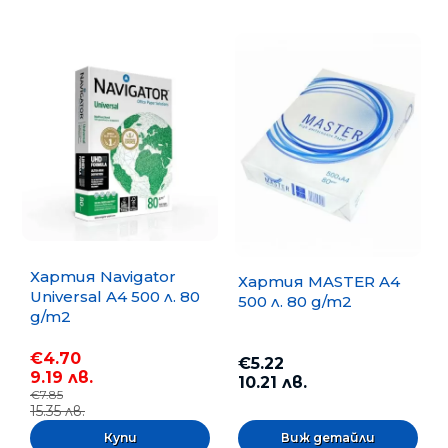
Хартия Navigator
Хартия MASTER A4
Universal A4 500 л. 80
500 л. 80 g/m2
g/m2
€4.70
€5.22
9.19 лв.
10.21 лв.
€7.85
15.35 лв.
Виж детайли