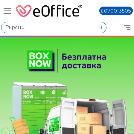
070013505
Избери по
Цена
€2.01 - €4.00
€4.02 - €6.01
€6.03 - €8.02
€8.04 - €10.03
Вид продукт
Кръгли
Книги,
Овални
Правоъгълни
Количество
Наличен