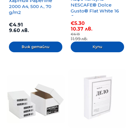
Хартия Paperline
NESCAFE® Dolce
2000 A4, 500 л., 70
Gusto® Flat White 16
g/m2
бр.
€5.30
€4.91
10.37 лв.
9.60 лв.
€6.13
11.99 лв.
Виж детайли