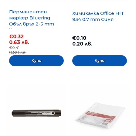
Перманентен
Химикалка Office HIT
маркер Bluering
934 0.7 mm Синя
Объл връх 2-5 mm
Черен
€0.32
€0.10
0.63 лв.
0.20 лв.
€0.41
0.80 лв.