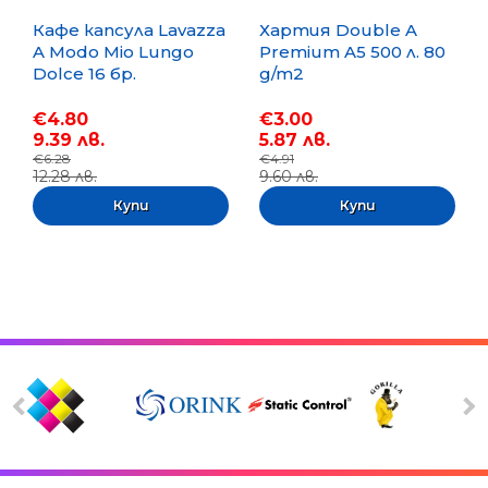
Кафе капсула Lavazza
Хартия Double A
A Modo Mio Lungo
Premium A5 500 л. 80
Dolce 16 бр.
g/m2
€4.80
€3.00
9.39 лв.
5.87 лв.
€6.28
€4.91
12.28 лв.
9.60 лв.