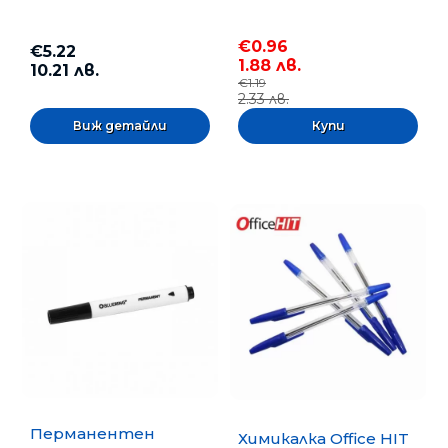
€0.96
€5.22
1.88 лв.
10.21 лв.
€1.19
2.33 лв.
Виж детайли
Перманентен
Химикалка Office HIT