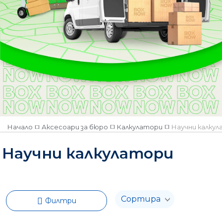
Начало
Аксесоари за бюро
Калкулатори
Научни калку
Научни калкулатори
Филтри