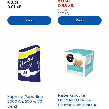
€0.50
€0.31
0.98 лв.
0.61 лв.
€0.60
1.17 лв.
Кафе капсула
Хартия Paperline
NESCAFE® Dolce
2000 A4, 500 л., 70
Gusto® Flat White 16
g/m2