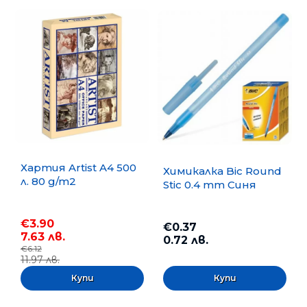
Хартия Artist A4 500
Химикалка Bic Round
л. 80 g/m2
Stic 0.4 mm Синя
€3.90
€0.37
7.63 лв.
0.72 лв.
€6.12
11.97 лв.