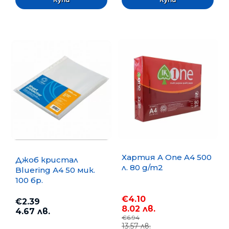
Хартия A One A4 500
Джоб кристал
л. 80 g/m2
Bluering А4 50 мик.
100 бр.
€4.10
€2.39
8.02 лв.
4.67 лв.
€6.94
13.57 лв.