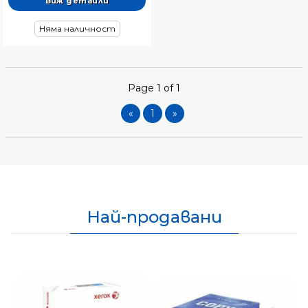
Виж детайли
Няма наличност
Page 1 of 1
«
1
»
Най-продавани