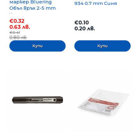
маркер Bluering
934 0.7 mm Синя
Объл връх 2-5 mm
Черен
€0.32
€0.10
0.63 лв.
0.20 лв.
€0.41
0.80 лв.