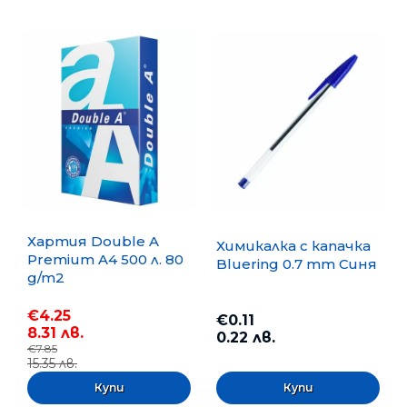
Хартия Double A
Химикалка с капачка
Premium A4 500 л. 80
Bluering 0.7 mm Синя
g/m2
€4.25
€0.11
8.31 лв.
0.22 лв.
€7.85
15.35 лв.