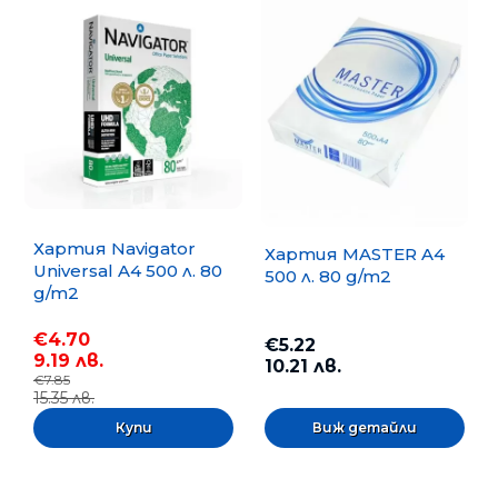
Хартия Navigator
Хартия MASTER A4
Universal A4 500 л. 80
500 л. 80 g/m2
g/m2
€4.70
€5.22
9.19 лв.
10.21 лв.
€7.85
15.35 лв.
Виж детайли