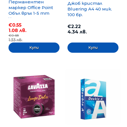
Перманентен
Джоб кристал
маркер Office Point
Bluering А4 40 мик.
Объл връх 1-5 mm
100 бр.
Черен
€0.55
€2.22
1.08 лв.
4.34 лв.
€0.68
1.33 лв.