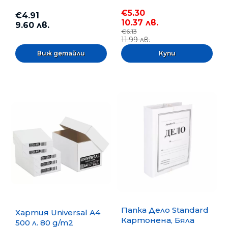
бр.
€5.30
€4.91
10.37 лв.
9.60 лв.
€6.13
11.99 лв.
Виж детайли
Папка Дело Standard
Хартия Universal A4
Картонена, Бяла
500 л. 80 g/m2