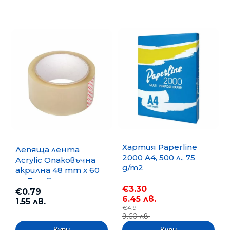
Хартия Paperline
Лепяща лента
2000 A4, 500 л., 75
Acrylic Опаковъчна
g/m2
акрилна 48 mm x 60
m, Безцветна
€3.30
€0.79
6.45 лв.
1.55 лв.
€4.91
9.60 лв.