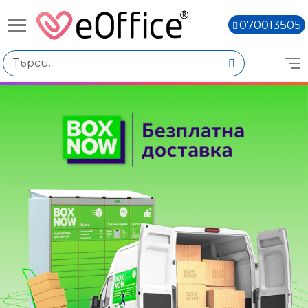
070013505
Избери по
Количество
Наличен
Няма наличност
Книги,