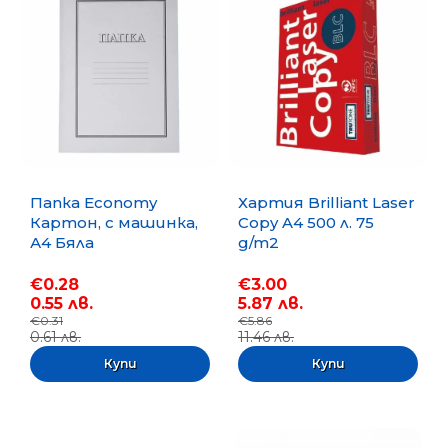
Папка Economy
Хартия Brilliant Laser
Картон, с машинка,
Copy A4 500 л. 75
А4 Бяла
g/m2
€0.28
€3.00
0.55 лв.
5.87 лв.
€0.31
€5.86
0.61 лв.
11.46 лв.