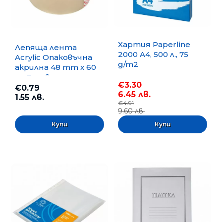
Хартия Paperline
Лепяща лента
2000 A4, 500 л., 75
Acrylic Опаковъчна
g/m2
акрилна 48 mm x 60
m, Безцветна
€3.30
€0.79
6.45 лв.
1.55 лв.
€4.91
9.60 лв.