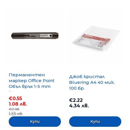
Перманентен
Джоб кристал
маркер Office Point
Bluering А4 40 мик.
Объл връх 1-5 mm
100 бр.
Черен
€0.55
€2.22
1.08 лв.
4.34 лв.
€0.68
1.33 лв.