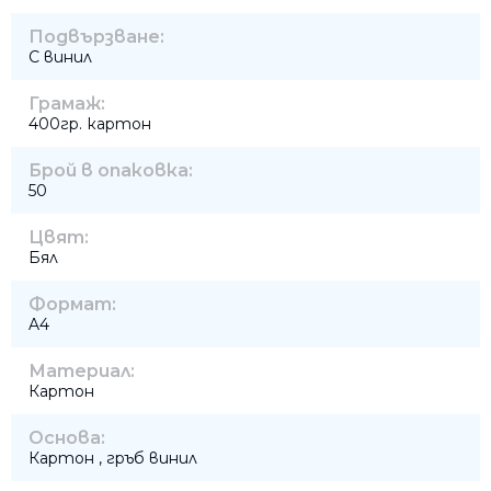
Подвързване:
С винил
Грамаж:
400гр. картон
Брой в опаковка:
50
Цвят:
Бял
Формат:
A4
Материал:
Картон
Основа:
Картон , гръб винил