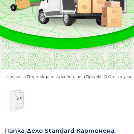
Начало
Подреждане, Архивиране и Пратки
Организация
Папка Дело Standard Картонена,