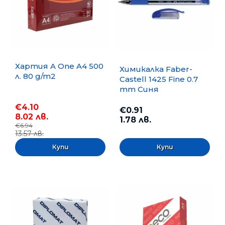
Хартия A One A4 500
Химикалка Faber-
л. 80 g/m2
Castell 1425 Fine 0.7
mm Синя
€4.10
€0.91
8.02 лв.
1.78 лв.
€6.94
13.57 лв.