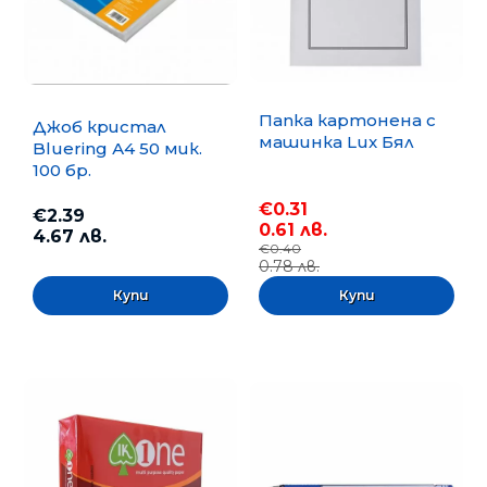
Папка картонена с
Джоб кристал
машинка Lux Бял
Bluering А4 50 мик.
100 бр.
€0.31
€2.39
0.61 лв.
4.67 лв.
€0.40
0.78 лв.