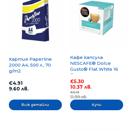
Кафе капсула
Хартия Paperline
NESCAFE® Dolce
2000 A4, 500 л., 70
Gusto® Flat White 16
g/m2
бр.
€5.30
€4.91
10.37 лв.
9.60 лв.
€6.13
11.99 лв.
Виж детайли