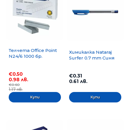
Телчета Office Point
Химикалка Nataraj
N24/6 1000 бр.
Surfer 0.7 mm Синя
€0.50
€0.31
0.98 лв.
0.61 лв.
€0.60
1.17 лв.