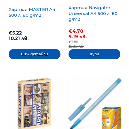
Хартия Navigator
Хартия MASTER A4
Universal A4 500 л. 80
500 л. 80 g/m2
g/m2
€4.70
€5.22
9.19 лв.
10.21 лв.
€7.85
15.35 лв.
Виж детайли