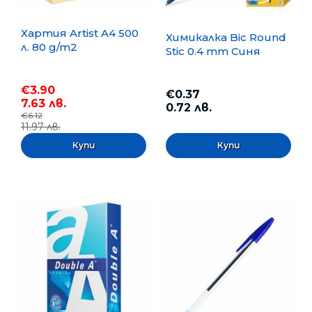
Хартия Artist A4 500
Химикалка Bic Round
л. 80 g/m2
Stic 0.4 mm Синя
€3.90
€0.37
7.63 лв.
0.72 лв.
€6.12
11.97 лв.