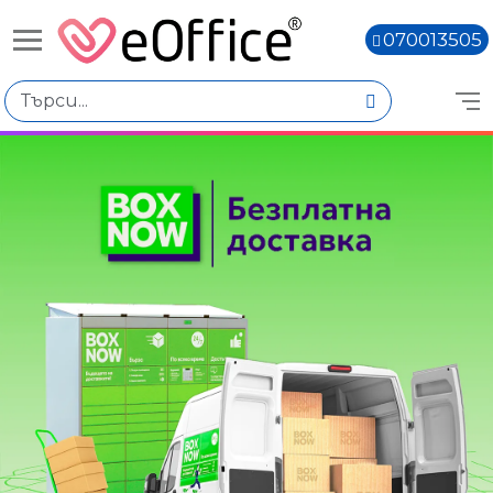
070013505
Книги,