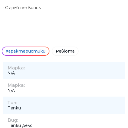
• С гръб от винил
Характеристики
Ревюта
Марка:
N/A
Марка:
N/A
Тип:
Папки
Вид:
Папки Дело