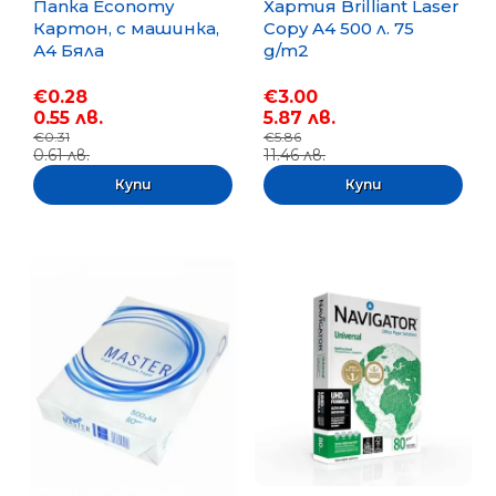
Папка Economy
Хартия Brilliant Laser
Картон, с машинка,
Copy A4 500 л. 75
А4 Бяла
g/m2
€0.28
€3.00
0.55 лв.
5.87 лв.
€0.31
€5.86
0.61 лв.
11.46 лв.