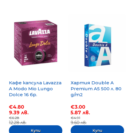
Кафе капсула Lavazza
Хартия Double A
A Modo Mio Lungo
Premium A5 500 л. 80
Dolce 16 бр.
g/m2
€4.80
€3.00
9.39 лв.
5.87 лв.
€6.28
€4.91
12.28 лв.
9.60 лв.