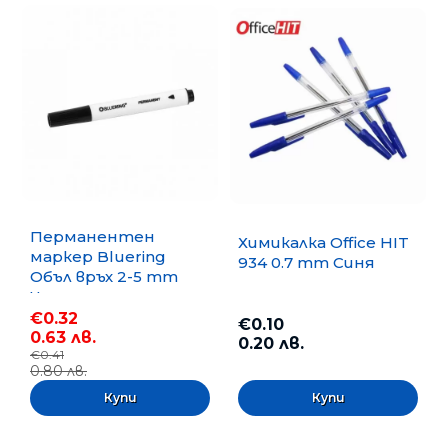
Перманентен
Химикалка Office HIT
маркер Bluering
934 0.7 mm Синя
Объл връх 2-5 mm
Черен
€0.32
€0.10
0.63 лв.
0.20 лв.
€0.41
0.80 лв.