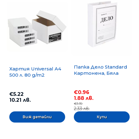
Папка Дело Standard
Хартия Universal A4
Картонена, Бяла
500 л. 80 g/m2
€0.96
€5.22
1.88 лв.
10.21 лв.
€1.19
2.33 лв.
Виж детайли