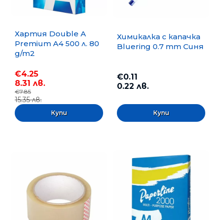
Хартия Double A
Химикалка с капачка
Premium A4 500 л. 80
Bluering 0.7 mm Синя
g/m2
€4.25
€0.11
8.31 лв.
0.22 лв.
€7.85
15.35 лв.