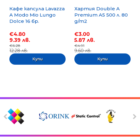
Кафе капсула Lavazza
Хартия Double A
A Modo Mio Lungo
Premium A5 500 л. 80
Dolce 16 бр.
g/m2
€4.80
€3.00
9.39 лв.
5.87 лв.
€6.28
€4.91
12.28 лв.
9.60 лв.