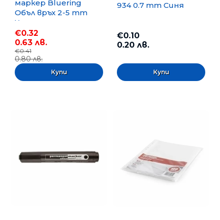
маркер Bluering
934 0.7 mm Синя
Объл връх 2-5 mm
Черен
€0.32
€0.10
0.63 лв.
0.20 лв.
€0.41
0.80 лв.