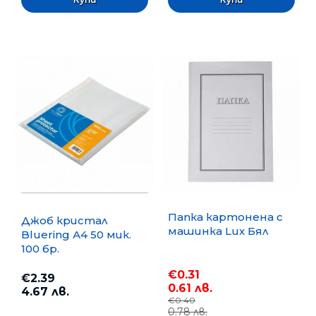
Папка картонена с
Джоб кристал
машинка Lux Бял
Bluering А4 50 мик.
100 бр.
€0.31
€2.39
0.61 лв.
4.67 лв.
€0.40
0.78 лв.