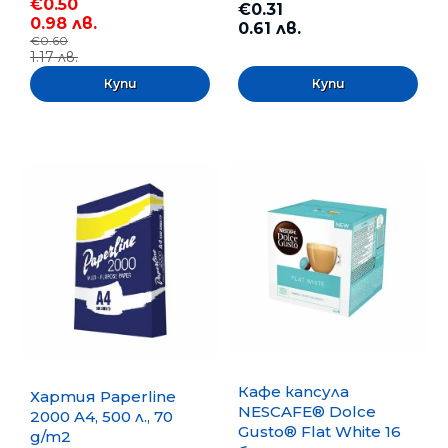
€0.50
€0.31
0.98 лв.
0.61 лв.
€0.60
1.17 лв.
Кафе капсула
Хартия Paperline
NESCAFE® Dolce
2000 A4, 500 л., 70
Gusto® Flat White 16
g/m2