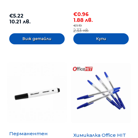
€0.96
€5.22
1.88 лв.
10.21 лв.
€1.19
2.33 лв.
Виж детайли
Перманентен
Химикалка Office HIT