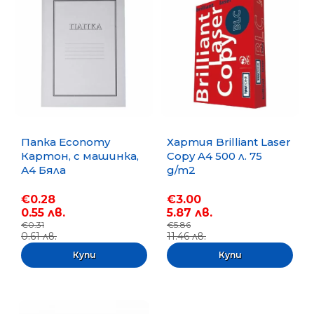
Папка Economy
Хартия Brilliant Laser
Картон, с машинка,
Copy A4 500 л. 75
А4 Бяла
g/m2
€0.28
€3.00
0.55 лв.
5.87 лв.
€0.31
€5.86
0.61 лв.
11.46 лв.