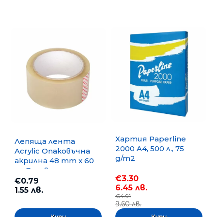
Хартия Paperline
Лепяща лента
2000 A4, 500 л., 75
Acrylic Опаковъчна
g/m2
акрилна 48 mm x 60
m, Безцветна
€3.30
€0.79
6.45 лв.
1.55 лв.
€4.91
9.60 лв.