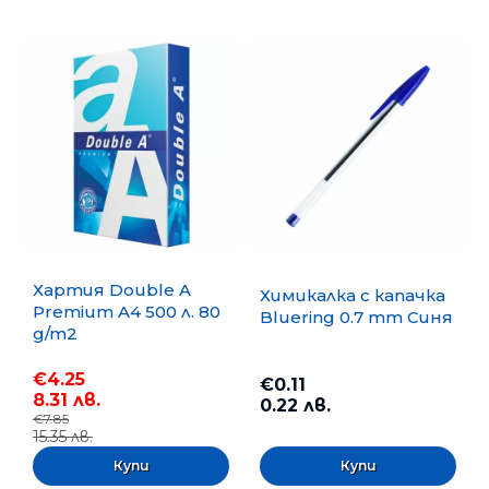
Хартия Double A
Химикалка с капачка
Premium A4 500 л. 80
Bluering 0.7 mm Синя
g/m2
€4.25
€0.11
8.31 лв.
0.22 лв.
€7.85
15.35 лв.