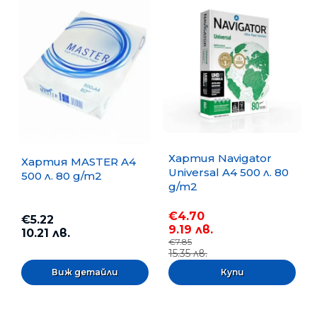
Хартия Navigator
Хартия MASTER A4
Universal A4 500 л. 80
500 л. 80 g/m2
g/m2
€4.70
€5.22
9.19 лв.
10.21 лв.
€7.85
15.35 лв.
Виж детайли