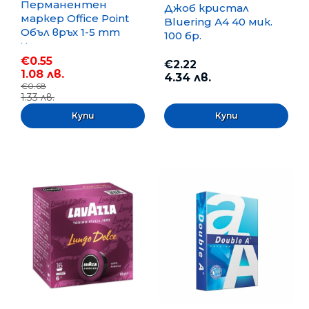
Перманентен
Джоб кристал
маркер Office Point
Bluering А4 40 мик.
Объл връх 1-5 mm
100 бр.
Черен
€0.55
€2.22
1.08 лв.
4.34 лв.
€0.68
1.33 лв.