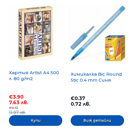
Хартия Artist A4 500
Химикалка Bic Round
л. 80 g/m2
Stic 0.4 mm Синя
€3.90
€0.37
7.63 лв.
0.72 лв.
€6.12
11.97 лв.
Виж детайли