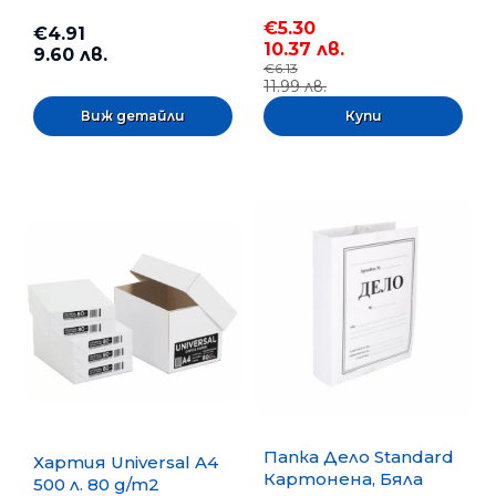
бр.
€5.30
€4.91
10.37 лв.
9.60 лв.
€6.13
11.99 лв.
Виж детайли
Папка Дело Standard
Хартия Universal A4
Картонена, Бяла
500 л. 80 g/m2