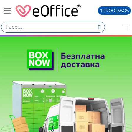
070013505
Избери по
Цена
€10.01 - €20.00
€60.06 - €70.05
Марка
Canon
Citizen
Книги,
Количество
Наличен
Няма наличност