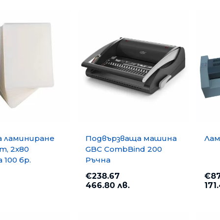
Банкн
Средс
Аксес
Rowenta
Beurer
Арома
Tefal
TV стойки
Техника
Офис столове
Закачалки
Пейки и табуретки
Шкафове
Бюра
а ламиниране
Подвързваща машина
Лам
m, 2x80
GBC CombBind 200
Градински маси
 100 бр.
Ръчна
€238.67
€87
466.80 лв.
171