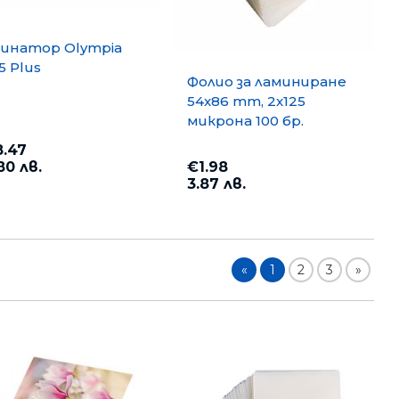
инатор Olympia
5 Plus
Фолио за ламиниране
54x86 mm, 2x125
микрона 100 бр.
.47
€1.98
80 лв.
3.87 лв.
«
1
2
3
»