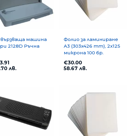
вързваща машина
Фолио за ламиниране
pu 2128D Ръчна
A3 (303x426 mm), 2x125
микрона 100 бр.
3.91
€30.00
.70 лв.
58.67 лв.