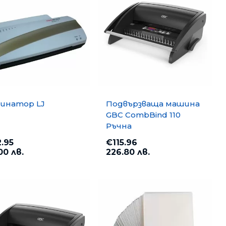
и
инатор LJ
Подвързваща машина
GBC CombBind 110
Ръчна
.95
€115.96
00 лв.
226.80 лв.