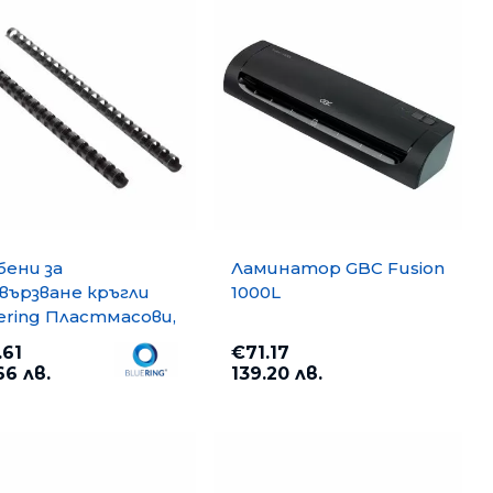
бени за
Ламинатор GBC Fusion
вързване кръгли
1000L
ering Пластмасови,
mm, до 210 листа 50
.61
€71.17
 Черни
66 лв.
139.20 лв.