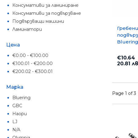
Консумативи за ламиниране
Консумативи за подвързване
Подвързващи машини
Гребени
Ламинатори
подвърз
Bluerin
Цена
12 mm, 
бр. Чер
€0.00 - €100.00
€10.64
€100.01 - €200.00
20.81 лв
€200.02 - €300.01
Марка
Page 1 of 3
Bluering
GBC
Haopu
LJ
N/A
Olympia