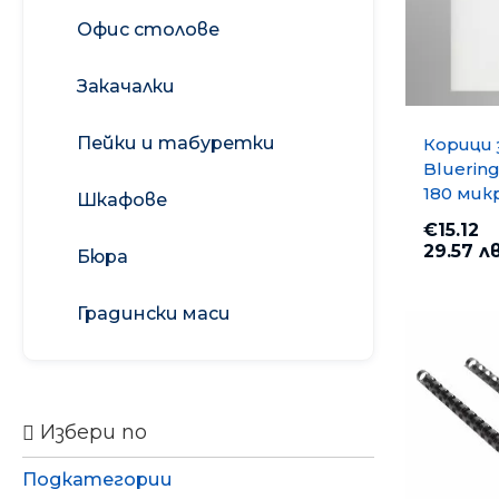
Ароматизатори
Офис столове
Подаръчни
Препарати за
XPerience
комплекти
почистване на
мебели
Закачалки
Ароматизатори
усмивка
Препарати за
почистване на
Пейки и табуретки
Корици 
Ароматизатори
прозорци
Bluerin
МОН
Перилни препарати
180 микр
Шкафове
Безцве
€15.12
29.57 лв
Бюра
Градински маси
Избери по
Подкатегории