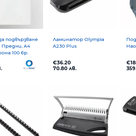
за подвързване
Ламинатор Olympia
Под
g Предни, A4
A230 Plus
Hao
она 100 бр.
тни
€36.20
€18
.
70.80 лв.
359