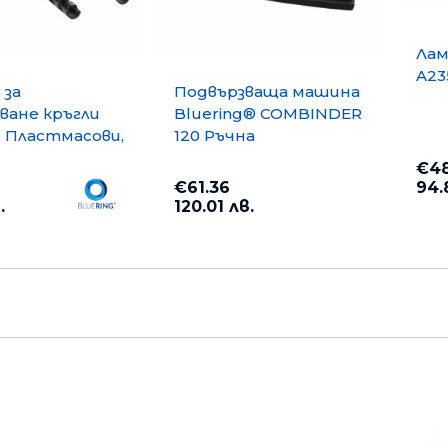
Лам
A23
 за
Подвързваща машина
ване кръгли
Bluering® COMBINDER
g Пластмасови,
120 Ръчна
до 95 листа 100
€48
ни
€61.36
94.
.
120.01 лв.