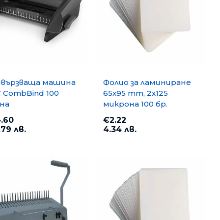
вързваща машина
Фолио за ламиниране
 CombBind 100
65x95 mm, 2x125
на
микрона 100 бр.
.60
€2.22
.79 лв.
4.34 лв.
opy A4 500
Хартия PP Lite A4 500 л. 80
g/m2
€6.35
12.42 лв.