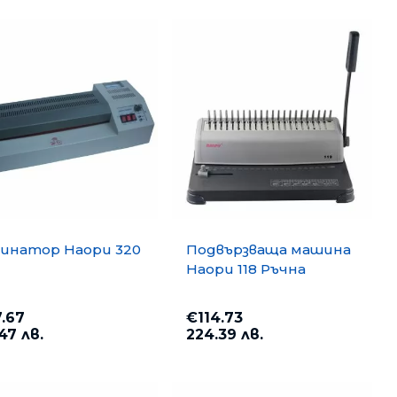
отоброячни машини, Детектори
тва за почистване
оари
тизатори и парфюми
инатор Haopu 320
Подвързваща машина
Haopu 118 Ръчна
.67
€114.73
.47 лв.
224.39 лв.