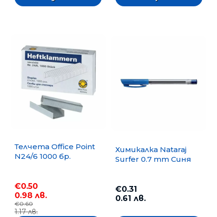
Телчета Office Point
Химикалка Nataraj
N24/6 1000 бр.
Surfer 0.7 mm Синя
€0.50
€0.31
0.98 лв.
0.61 лв.
€0.60
1.17 лв.