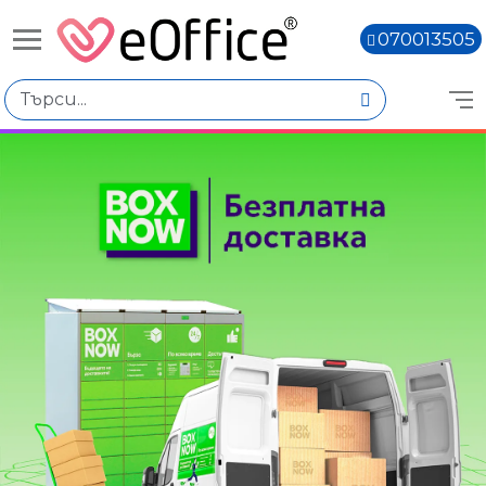
070013505
Избери по
Количество
Наличен
Няма наличност
Книги,