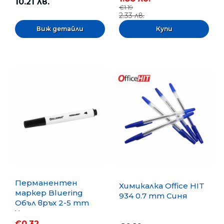
10.21 лв.
€1.19
2.33 лв.
Виж детайли
Перманентен
Химикалка Office HIT
маркер Bluering
934 0.7 mm Синя
Объл връх 2-5 mm
Черен
€0.32