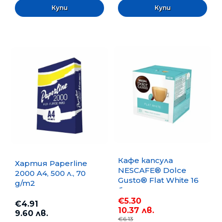
Кафе капсула
Хартия Paperline
NESCAFE® Dolce
2000 A4, 500 л., 70
Gusto® Flat White 16
g/m2
бр.
€5.30
€4.91
10.37 лв.
9.60 лв.
€6.13