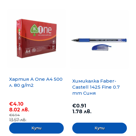
Хартия A One A4 500
Химикалка Faber-
л. 80 g/m2
Castell 1425 Fine 0.7
mm Синя
€4.10
€0.91
8.02 лв.
1.78 лв.
€6.94
13.57 лв.