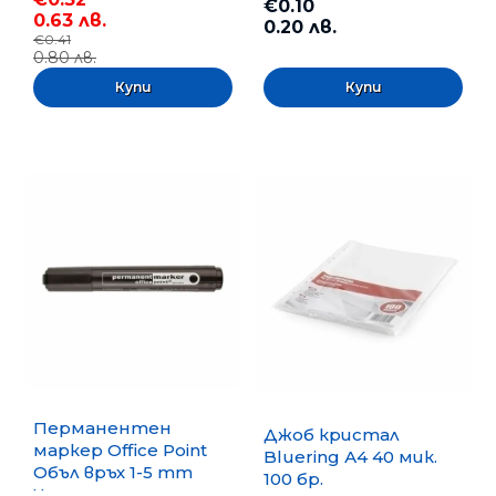
€0.10
0.63 лв.
0.20 лв.
€0.41
0.80 лв.
Перманентен
Джоб кристал
маркер Office Point
Bluering А4 40 мик.
Объл връх 1-5 mm
100 бр.
Черен