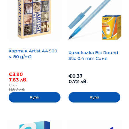
Хартия Artist A4 500
Химикалка Bic Round
л. 80 g/m2
Stic 0.4 mm Синя
€3.90
€0.37
7.63 лв.
0.72 лв.
€6.12
11.97 лв.