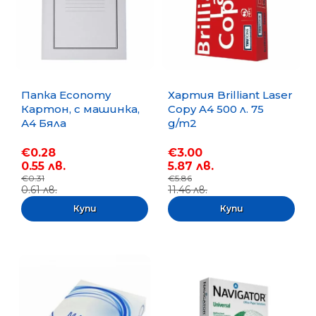
Папка Economy
Хартия Brilliant Laser
Картон, с машинка,
Copy A4 500 л. 75
А4 Бяла
g/m2
€0.28
€3.00
0.55 лв.
5.87 лв.
€0.31
€5.86
0.61 лв.
11.46 лв.