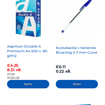
Хартия Double A
Химикалка с капачка
Premium A4 500 л. 80
Bluering 0.7 mm Синя
g/m2
€4.25
€0.11
8.31 лв.
0.22 лв.
€7.85
15.35 лв.