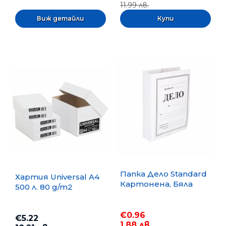
11.99 лв.
Виж детайли
Папка Дело Standard
Хартия Universal A4
Картонена, Бяла
500 л. 80 g/m2
€0.96
€5.22
1.88 лв.