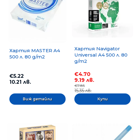
Хартия Navigator
Хартия MASTER A4
Universal A4 500 л. 80
500 л. 80 g/m2
g/m2
€4.70
€5.22
9.19 лв.
10.21 лв.
€7.85
15.35 лв.
Виж детайли