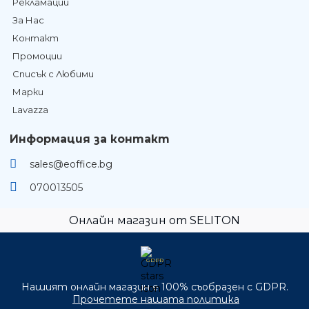
Рекламации
За Нас
Контакт
Промоции
Списък с Любими
Марки
Lavazza
Информация за контакт
sales@eoffice.bg
070013505
Онлайн магазин от SELITON
GDPR
Нашият онлайн магазин е 100% съобразен с GDPR.
Прочетете нашата политика