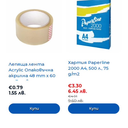
Хартия Paperline
Лепяща лента
2000 A4, 500 л., 75
Acrylic Опаковъчна
g/m2
акрилна 48 mm x 60
m, Безцветна
€3.30
€0.79
6.45 лв.
1.55 лв.
€4.91
9.60 лв.