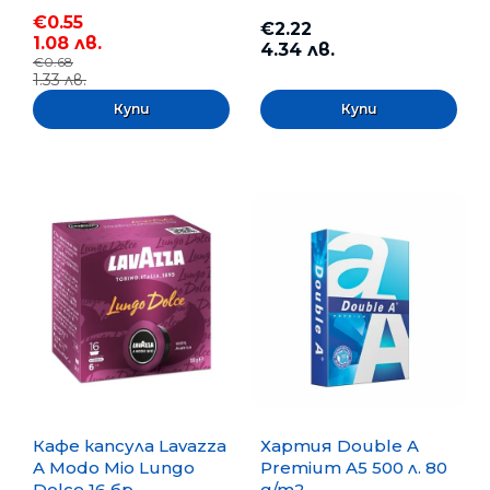
€0.55
€2.22
1.08 лв.
4.34 лв.
€0.68
1.33 лв.
Кафе капсула Lavazza
Хартия Double A
A Modo Mio Lungo
Premium A5 500 л. 80
Dolce 16 бр.
g/m2