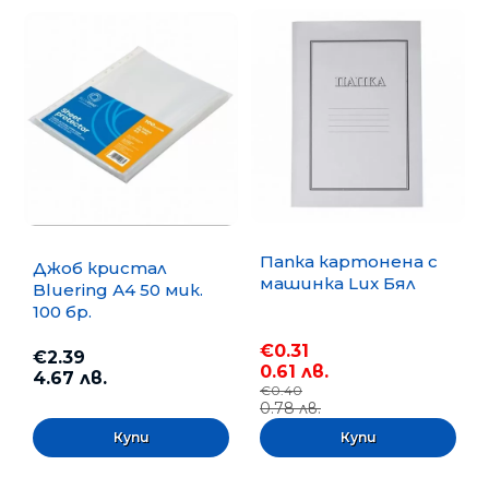
Папка картонена с
Джоб кристал
машинка Lux Бял
Bluering А4 50 мик.
100 бр.
€0.31
€2.39
0.61 лв.
4.67 лв.
€0.40
0.78 лв.